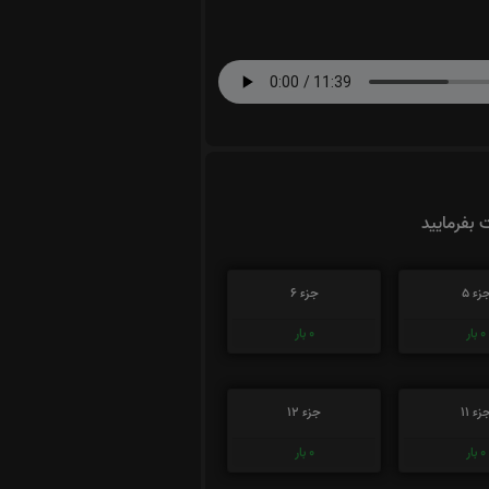
ت بفرمایید
زء 5
جزء 6
0
بار
0
بار
زء 11
جزء 12
0
بار
0
بار