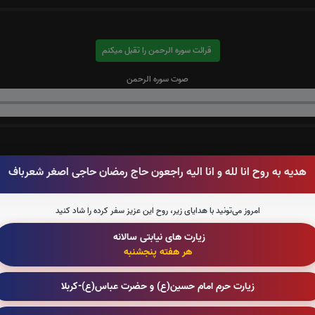
قرائت سوره الرحمن را تقبل میکنم
صوت سوره الرحمن
قرائت سوره یاسین را تقبل میکنم
هدیه به روح انا لله و انا الیه راجعون حاج رمضان حاجی اصغر شعرباف
صوت سوره یاسین
امروز می‌تونید با هدایای زیر، روح این عزیز سفر کرده را شاد کنید
زیارت های نیابتی سالانه
هر هفته پنجشنبه
قرائت سوره قدر را تقبل میکنم
زیارت حرم امام حسین(ع) و حضرت عباس(ع)-کربلا
صوت سوره قدر