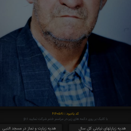
کد یادبود : 6160581
با کلیک بر روی دکمه های زیر،در مراسم ختم شرکت نمایید p:1
هدیه زیارتهای نیابتی کل سال
هدیه زیارت و نماز در مسجد النبی