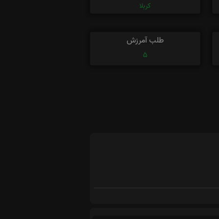
کربلا
طلب آمرزش
5