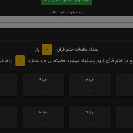
قرائت زیارت عاشورا را تقبل میکنم
صوت زیارت عاشورا - فانی
0
تعداد دفعات ختم قران:
بار
1
 در ختم قرآن کریم پیشنهاد میشود حضرتعالی جزء شماره
را قرائ
جزء 3
جزء 4
ج
0
بار
0
بار
جزء 9
جزء 10
ج
0
بار
0
بار