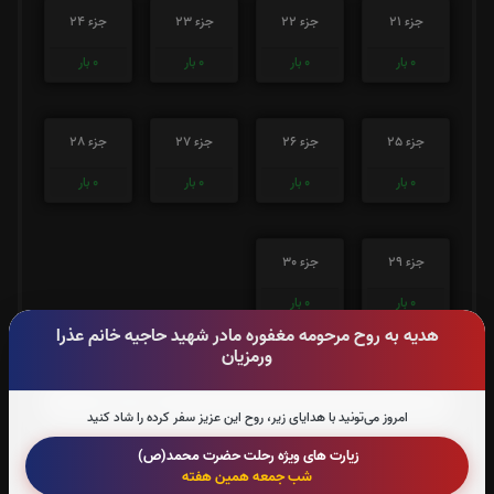
جزء 21
جزء 22
جزء 23
جزء 24
0
بار
0
بار
0
بار
0
بار
جزء 25
جزء 26
جزء 27
جزء 28
0
بار
0
بار
0
بار
0
بار
جزء 29
جزء 30
0
بار
0
بار
هدیه به روح مرحومه مغفوره مادر شهید حاجیه خانم عذرا
ورمزیان
صوت جزء شماره 1
امروز می‌تونید با هدایای زیر، روح این عزیز سفر کرده را شاد کنید
زیارت های ویژه رحلت حضرت محمد(ص)
صوت جزء شماره 2
شب جمعه همین هفته