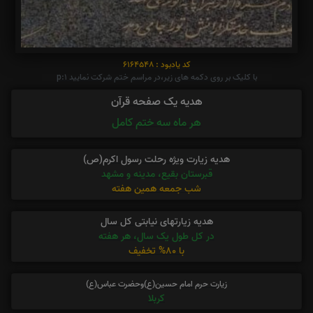
کد یادبود : 6164548
با کلیک بر روی دکمه های زیر،در مراسم ختم شرکت نمایید p:1
هدیه یک صفحه قرآن
هر ماه سه ختم کامل
هدیه زیارت ویژه رحلت رسول اکرم(ص)
قبرستان بقیع، مدینه و مشهد
شب جمعه همین هفته
هدیه زیارتهای نیابتی کل سال
در کل طول یک سال، هر هفته
با 80% تخفیف
زیارت حرم امام حسین(ع)وحضرت عباس(ع)
کربلا