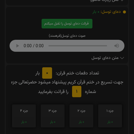
دعای توسل:
0
بار
قرائت دعای توسل را تقبل میکنم
صوت دعای توسل(فرهمند)
متن دعای توسل
0
تعداد دفعات ختم قران:
بار
جهت تسریع در ختم قرآن کریم پیشنهاد میشود حضرتعالی جزء
1
شماره
را قرائت بفرمایید
جزء 1
جزء 2
جزء 3
جزء 4
0
بار
0
بار
0
بار
0
بار