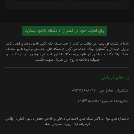
برای اموات خود در کمتر از 3 دقیقه یادبود بسازید
شما در نشریه آی پُرسِه می توانید در کمتر از چند دقیقه یک آگهی یادبود مجازی ایجاد کنید
و برای دوستان و آشنایان لینک اختصاصی آن را در شبکه های اجتماعی و گروه های مختلف
به اشتراک بگذارید و با این کار علاوه بر زنده نگاه داشتن یاد و نام متوفیان عزیز در نثار دعا و
صلوات و فاتحه به روح این عزیزان سهیم باشید.
راه های ارتباطی :
پشتیبان: صادق پور - 09378608043
مدیریت : حسینی - 09123180050
با شماره های فوق در اکثر شبکه های اجتماعی داخلی و خارجی حضور داریم - تلگرام، واتس
اپ، بله، ایتا، روبیکا، سروش، شاد