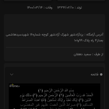
تولد : 1334/02/10
وفات : 1400/03/14
آدرس آرامگاه : یزدآزادشهر شهرک آزادشهر کوچه شماره‌۱۶ شهیدسیدهاشمی
بعداز۴ راه پلاک ۹۹و۱۰۱
از طرف : سعید دهقان
فاتحه