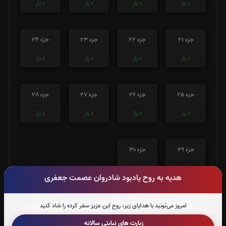
0
بار
0
بار
0
بار
0
بار
جزء 21
جزء 22
جزء 23
جزء 24
0
بار
0
بار
0
بار
0
بار
جزء 25
جزء 26
جزء 27
جزء 28
0
بار
0
بار
0
بار
0
بار
جزء 29
جزء 30
0
بار
4
بار
هدیه به روح یادبود شادروان عصمت جعفری
صوت جزء شماره 1
امروز می‌تونید با هدایای زیر، روح این عزیز سفر کرده را شاد کنید
زیارت های نیابتی سالانه