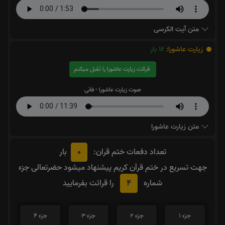
متن آیت الکرسی
زیارت عاشورا:
16
بار
قرائت زیارت عاشورا را تقبل میکنم
صوت زیارت عاشورا - فانی
متن زیارت عاشورا
0
تعداد دفعات ختم قران:
بار
جهت تسریع در ختم قرآن کریم پیشنهاد میشود حضرتعالی جزء
4
شماره
را قرائت بفرمایید
جزء 1
جزء 2
جزء 3
جزء 4