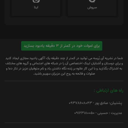
سروش
ایتا
برای اموات خود در کمتر از 3 دقیقه یادبود بسازید
شما در نشریه آی پُرسِه می توانید در کمتر از چند دقیقه یک آگهی یادبود مجازی ایجاد کنید
و برای دوستان و آشنایان لینک اختصاصی آن را در شبکه های اجتماعی و گروه های مختلف
به اشتراک بگذارید و با این کار علاوه بر زنده نگاه داشتن یاد و نام متوفیان عزیز در نثار دعا و
صلوات و فاتحه به روح این عزیزان سهیم باشید.
راه های ارتباطی :
پشتیبان: صادق پور - 09378608043
مدیریت : حسینی - 09123180050