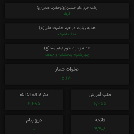
زیارت حرم امام حسین(ع)وحضرت عباس(ع)
کربلا
هدیه زیارت در حرم حضرت علی(ع)
نجف اشرف
هدیه زیارت حرم امام رضا(ع)
چهارشنبه،پنجشنبه و جمعه
صلوات شمار
5,170
طلب آمرزش
ذکر لا اله الا الله
4,485
6,355
فاتحه
درج پیام
0
4,408