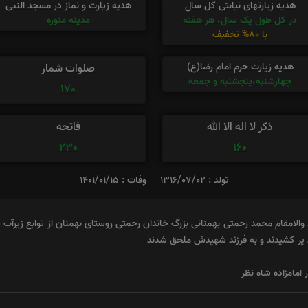
هدیه زیارتهای نیابتی کل سال
هدیه زیارت و نماز در مسجد النبی
در کل طول یک سال، هر هفته
مدینه منوره
با 80% تخفیف
هدیه زیارت حرم امام رضا(ع)
صلوات شمار
چهارشنبه،پنجشنبه و جمعه
170
ذکر لا اله الا الله
فاتحه
230
160
تولد : 1316/07/02
وفات : 1401/01/15
الامقام محمد رحمتی بهمنانی بزرگ خاندان رحمتی روستای بهمنان از توابع زیرآب س
ر کشیدند و به فرزند شهیدش ملحق شدند
 امامزاده شاه نظر