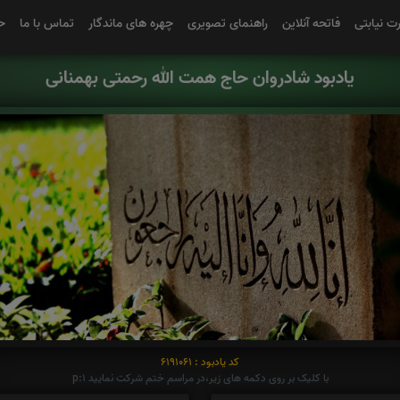
رت نیابتی
فاتحه آنلاین
راهنمای تصویری
چهره های ماندگار
تماس با ما
ح
یادبود شادروان حاج همت الله رحمتی بهمنانی
کد یادبود : 6191061
با کلیک بر روی دکمه های زیر،در مراسم ختم شرکت نمایید p:1