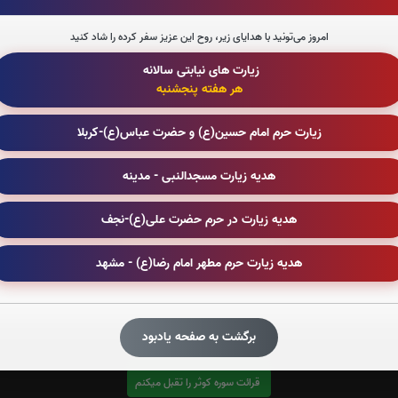
امروز می‌تونید با هدایای زیر، روح این عزیز سفر کرده را شاد کنید
زیارت های نیابتی سالانه
هر هفته پنجشنبه
قرائت سوره قدر را تقبل میکنم
صوت سوره قدر
زیارت حرم امام حسین(ع) و حضرت عباس(ع)-کربلا
هدیه زیارت مسجدالنبی - مدینه
هدیه زیارت در حرم حضرت علی(ع)-نجف
قرائت سوره واقعه را تقبل میکنم
هدیه زیارت حرم مطهر امام رضا(ع) - مشهد
صوت سوره واقعه
برگشت به صفحه یادبود
قرائت سوره کوثر را تقبل میکنم