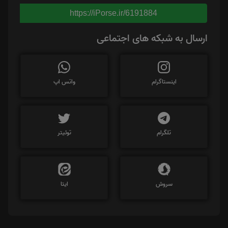
https://iPorse.ir/6191884
ارسال به شبکه های اجتماعی
اینستاگرام
واتس اپ
تلگرام
توئیتر
سروش
ایتا