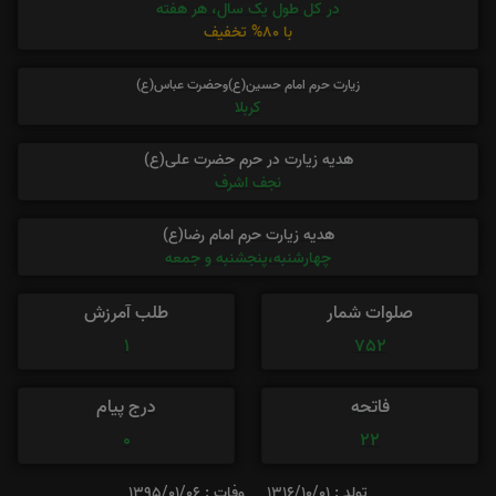
در کل طول یک سال، هر هفته
با 80% تخفیف
زیارت حرم امام حسین(ع)وحضرت عباس(ع)
کربلا
هدیه زیارت در حرم حضرت علی(ع)
نجف اشرف
هدیه زیارت حرم امام رضا(ع)
چهارشنبه،پنجشنبه و جمعه
صلوات شمار
طلب آمرزش
1
752
فاتحه
درج پیام
0
22
تولد : 1316/10/01
وفات : 1395/01/06