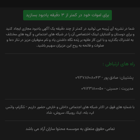
برای اموات خود در کمتر از 3 دقیقه یادبود بسازید
شما در نشریه آی پُرسِه می توانید در کمتر از چند دقیقه یک آگهی یادبود مجازی ایجاد کنید
و برای دوستان و آشنایان لینک اختصاصی آن را در شبکه های اجتماعی و گروه های مختلف
به اشتراک بگذارید و با این کار علاوه بر زنده نگاه داشتن یاد و نام متوفیان عزیز در نثار دعا و
صلوات و فاتحه به روح این عزیزان سهیم باشید.
راه های ارتباطی :
پشتیبان: صادق پور - 09378608043
مدیریت : حسینی - 09123180050
با شماره های فوق در اکثر شبکه های اجتماعی داخلی و خارجی حضور داریم - تلگرام، واتس
اپ، بله، ایتا، روبیکا، سروش، شاد
تمامی حقوق متعلق به موسسه محتوا سازان آراد می باشد