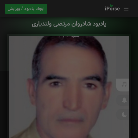
ایجاد یادبود / ویرایش
یادبود شادروان مرتضی ولندیاری