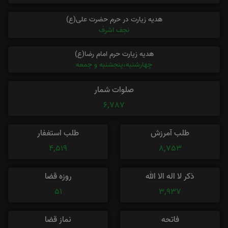
هدیه زیارت در حرم حضرت علی(ع)
نجف اشرف
هدیه زیارت حرم امام رضا(ع)
چهارشنبه،پنجشنبه و جمعه
صلوات شمار
6,787
طلب آمرزش
طلب استغفار
4,519
8,753
ذکر لا اله الا الله
روزه قضا
51
3,937
فاتحه
نماز قضا