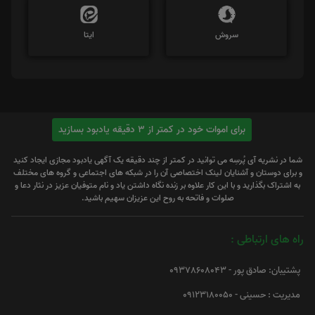
سروش
ایتا
برای اموات خود در کمتر از 3 دقیقه یادبود بسازید
شما در نشریه آی پُرسِه می توانید در کمتر از چند دقیقه یک آگهی یادبود مجازی ایجاد کنید
و برای دوستان و آشنایان لینک اختصاصی آن را در شبکه های اجتماعی و گروه های مختلف
به اشتراک بگذارید و با این کار علاوه بر زنده نگاه داشتن یاد و نام متوفیان عزیز در نثار دعا و
صلوات و فاتحه به روح این عزیزان سهیم باشید.
راه های ارتباطی :
پشتیبان: صادق پور - 09378608043
مدیریت : حسینی - 09123180050