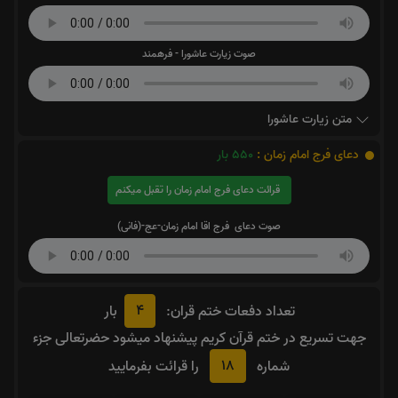
صوت زیارت عاشورا - فرهمند
متن زیارت عاشورا
دعای فرج امام زمان :
550
بار
قرائت دعای فرج امام زمان را تقبل میکنم
صوت دعای فرج اقا امام زمان-عج-(فانی)
4
تعداد دفعات ختم قران:
بار
جهت تسریع در ختم قرآن کریم پیشنهاد میشود حضرتعالی جزء
18
شماره
را قرائت بفرمایید