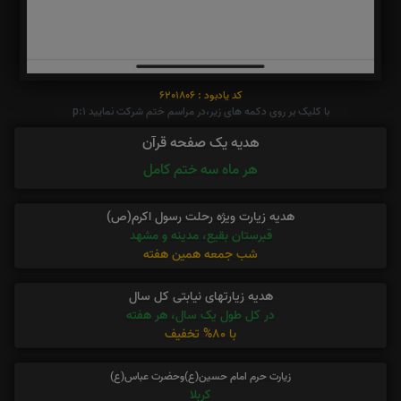
کد یادبود : 6201806
با کلیک بر روی دکمه های زیر،در مراسم ختم شرکت نمایید p:1
هدیه یک صفحه قرآن
هر ماه سه ختم کامل
هدیه زیارت ویژه رحلت رسول اکرم(ص)
قبرستان بقیع، مدینه و مشهد
شب جمعه همین هفته
هدیه زیارتهای نیابتی کل سال
در کل طول یک سال، هر هفته
با 80% تخفیف
زیارت حرم امام حسین(ع)وحضرت عباس(ع)
کربلا