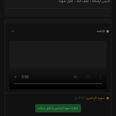
آدرس آرامگاه : نجف آباد . گلزار شهدا
فاتحه
سوره الرحمن:
480
بار
قرائت سوره الرحمن را تقبل میکنم