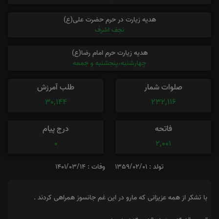
هدیه زیارت در حرم حضرت علی(ع)
نجف اشرف
هدیه زیارت حرم امام رضا(ع)
چهارشنبه،پنجشنبه و جمعه
صلوات شمار
طلب آمرزش
30,144
232,116
فاتحه
درج پیام
0
2,001
تولد : 1359/02/01
وفات : 1401/03/14
با تشکر از همه عزیزانی که مارو در این غم جانسوز همراهی کردند .