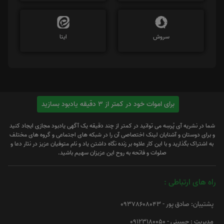
سروش
ایتا
برای اموات خود در کمتر از 3 دقیقه یادبود بسازید
شما در نشریه آی پُرسِه می توانید در کمتر از چند دقیقه یک آگهی یادبود مجازی ایجاد کنید
و برای دوستان و آشنایان لینک اختصاصی آن را در شبکه های اجتماعی و گروه های مختلف
به اشتراک بگذارید و با این کار علاوه بر زنده نگاه داشتن یاد و نام متوفیان عزیز در نثار دعا و
صلوات و فاتحه به روح این عزیزان سهیم باشید.
راه های ارتباطی :
پشتیبان: صادق پور - 09378608043
مدیریت : حسینی - 09123180050