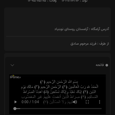
تولد : 1320/04/06
وفات : 1395/05/05
آدرس آرامگاه : آرامستان روستای نوبنیاد
از طرف : فرزند مرحوم صادق
فاتحه