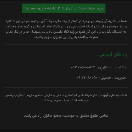
برای اموات خود در کمتر از 3 دقیقه یادبود بسازید
شما در نشریه آی پُرسِه می توانید در کمتر از چند دقیقه یک آگهی یادبود مجازی ایجاد کنید
و برای دوستان و آشنایان لینک اختصاصی آن را در شبکه های اجتماعی و گروه های مختلف
به اشتراک بگذارید و با این کار علاوه بر زنده نگاه داشتن یاد و نام متوفیان عزیز در نثار دعا و
صلوات و فاتحه به روح این عزیزان سهیم باشید.
راه های ارتباطی :
پشتیبان: صادق پور - 09378608043
مدیریت : حسینی - 09123180050
با شماره های فوق در اکثر شبکه های اجتماعی داخلی و خارجی حضور داریم - تلگرام، واتس
اپ، بله، ایتا، روبیکا، سروش، شاد
تمامی حقوق متعلق به موسسه محتوا سازان آراد می باشد