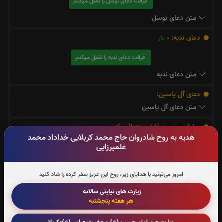
قرائت دعای توسل را تقبل میکنم
متن دعای توسل
دعای ندبه:
0
بار
قرائت دعای ندبه را تقبل میکنم
متن دعای ندبه
دعای آل یاسین:
متن دعای آل یاسین
صلوات حضرت فاطمه زهرا(س):
هدیه به روح شادروان حاج محمد کربلایی خداداد محمد
متن صلوات حضرت فاطمه زهرا(س)
علمیرزایی
دعای کمیل:
متن دعای کمیل
امروز می‌تونید با هدایای زیر، روح این عزیز سفر کرده را شاد کنید
زیارت های نیابتی سالانه
دعای عهد:
1
بار
هر هفته پنجشنبه
قرائت دعای عهد را تقبل میکنم