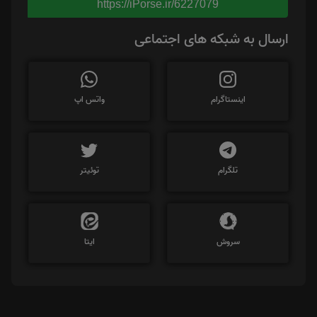
https://iPorse.ir/6227079
ارسال به شبکه های اجتماعی
اینستاگرام
واتس اپ
تلگرام
توئیتر
سروش
ایتا