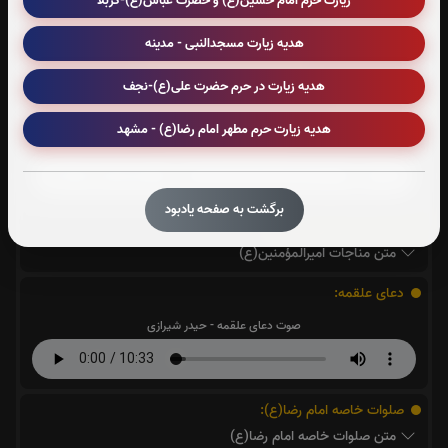
زیارت حرم امام حسین(ع) و حضرت عباس(ع)-کربلا
دعای عرفه:
0
بار
هدیه زیارت مسجدالنبی - مدینه
قرائت دعای عرفه را تقبل میکنم
هدیه زیارت در حرم حضرت علی(ع)-نجف
دعای سمات:
هدیه زیارت حرم مطهر امام رضا(ع) - مشهد
صوت دعای سمات - فرهمند
برگشت به صفحه یادبود
مناجات اميرالمؤمنين(ع):
متن مناجات اميرالمؤمنين(ع)
دعای علقمه:
صوت دعای علقمه - حیدر شیرازی
صلوات خاصه امام رضا(ع):
متن صلوات خاصه امام رضا(ع)