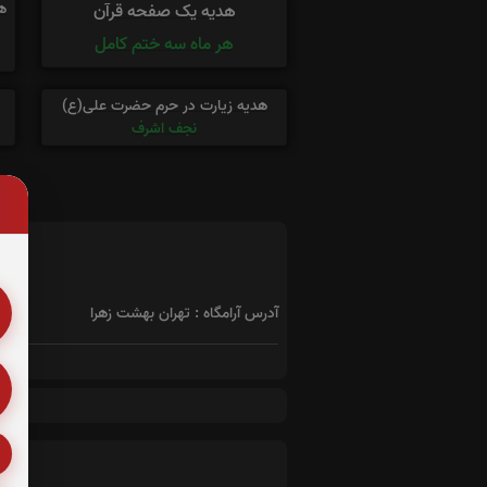
ه
هدیه یک صفحه قرآن
هر ماه سه ختم کامل
هدیه زیارت در حرم حضرت علی(ع)
نجف اشرف
آدرس آرامگاه : تهران بهشت زهرا