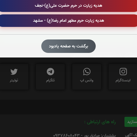
هدیه زیارت در حرم حضرت علی(ع)-نجف
هدیه زیارت حرم مطهر امام رضا(ع) - مشهد
برای کپی کردن آدرس این صفحه روی دکمه کلیک نم
https://iPorse.ir/6232327
برگشت به صفحه یادبود
رسال به شبکه های اجتماعی
اینستاگرام
واتس اپ
تلگرام
توئیتر
راه های ارتباطی :
یک آگهی
پشتیبان: صادق پور - 09378608043