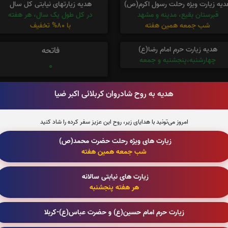
دیه زیارت ویژه رحلت رسول اکرم(ص)
هدیه زیارتهای نیابتی کل سال
قبرستان بقیع، مدینه و مشهد
در کل طول یک سال، هر هفته
شب جمعه همین هفته
با 80% تخفیف
هدیه زیارت حرم امام رضا(ع)
فاتحه
چهارشنبه،پنجشنبه و جمعه
0
تولد : 1344/05/05
وفات : 1402/09/04
هدیه به روح شادروان کربلائی اکبر ضیا
امروز می‌تونید با هدایای زیر، روح این عزیز سفر کرده را شاد کنید
زیارت های ویژه رحلت حضرت محمد(ص)
شب جمعه همین هفته
زیارت های نیابتی سالانه
هر هفته پنجشنبه
زیارت حرم امام حسین(ع) و حضرت عباس(ع)-کربلا
تعداد بازدید : 112