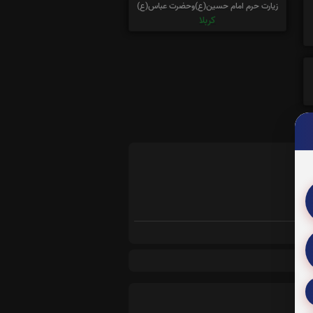
زیارت حرم امام حسین(ع)وحضرت عباس(ع)
کربلا