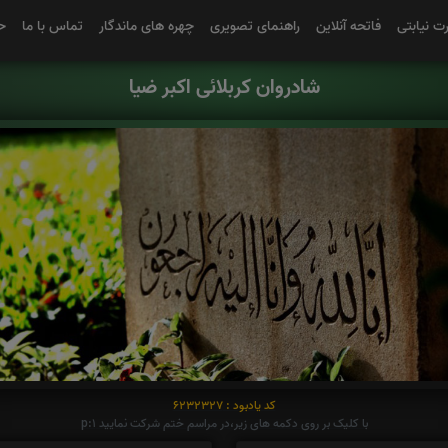
رت نیابتی
فاتحه آنلاین
راهنمای تصویری
چهره های ماندگار
تماس با ما
ح
شادروان کربلائی اکبر ضیا
کد یادبود : 6232327
با کلیک بر روی دکمه های زیر،در مراسم ختم شرکت نمایید p:1