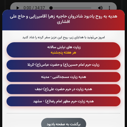
هدیه به روح یادبود شادروان حاجیه زهرا آقامیرزایی و حاج علی
افشاری
صوت جزء شماره 4
امروز می‌تونید با هدایای زیر، روح این عزیز سفر کرده را شاد کنید
زیارت های نیابتی سالانه
صوت جزء شماره 5
هر هفته پنجشنبه
زیارت حرم امام حسین(ع) و حضرت عباس(ع)-کربلا
صوت جزء شماره 6
هدیه زیارت مسجدالنبی - مدینه
هدیه زیارت در حرم حضرت علی(ع)-نجف
صوت جزء شماره 7
هدیه زیارت حرم مطهر امام رضا(ع) - مشهد
صوت جزء شماره 8
برگشت به صفحه یادبود