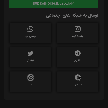
https://iPorse.ir/6251644
ارسال به شبکه های اجتماعی
اینستاگرام
واتس اپ
تلگرام
توئیتر
سروش
ایتا