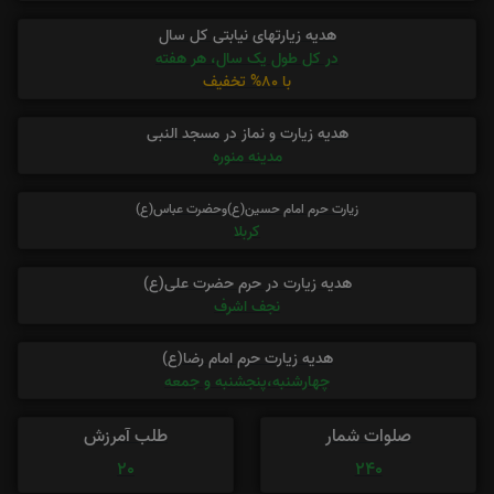
هدیه زیارتهای نیابتی کل سال
در کل طول یک سال، هر هفته
با 80% تخفیف
هدیه زیارت و نماز در مسجد النبی
مدینه منوره
زیارت حرم امام حسین(ع)وحضرت عباس(ع)
کربلا
هدیه زیارت در حرم حضرت علی(ع)
نجف اشرف
هدیه زیارت حرم امام رضا(ع)
چهارشنبه،پنجشنبه و جمعه
صلوات شمار
طلب آمرزش
20
240