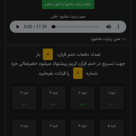
قرائت زیارت عاشورا را تقبل میکنم
صوت زیارت عاشورا - فانی
متن زیارت عاشورا
0
تعداد دفعات ختم قران:
بار
جهت تسریع در ختم قرآن کریم پیشنهاد میشود حضرتعالی جزء
1
شماره
را قرائت بفرمایید
جزء 1
جزء 2
جزء 3
جزء 4
0
بار
0
بار
0
بار
0
بار
جزء 5
جزء 6
جزء 7
جزء 8