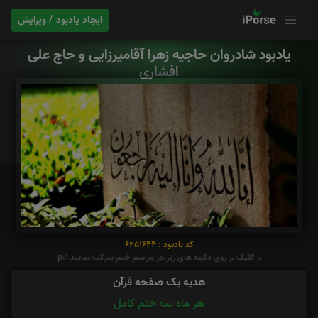
ایجاد یادبود / ویرایش
یادبود شادروان حاجیه زهرا آقامیرزایی و حاج علی
افشاری
کد یادبود : 6251644
با کلیک بر روی دکمه های زیر،در مراسم ختم شرکت نمایید p:1
هدیه یک صفحه قرآن
هر ماه سه ختم کامل