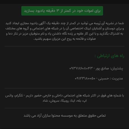
برای اموات خود در کمتر از 3 دقیقه یادبود بسازید
شما در نشریه آی پُرسِه می توانید در کمتر از چند دقیقه یک آگهی یادبود مجازی ایجاد کنید
و برای دوستان و آشنایان لینک اختصاصی آن را در شبکه های اجتماعی و گروه های مختلف
به اشتراک بگذارید و با این کار علاوه بر زنده نگاه داشتن یاد و نام متوفیان عزیز در نثار دعا و
صلوات و فاتحه به روح این عزیزان سهیم باشید.
راه های ارتباطی :
پشتیبان: صادق پور - 09378608043
مدیریت : حسینی - 09123180050
با شماره های فوق در اکثر شبکه های اجتماعی داخلی و خارجی حضور داریم - تلگرام، واتس
اپ، بله، ایتا، روبیکا، سروش، شاد
تمامی حقوق متعلق به موسسه محتوا سازان آراد می باشد