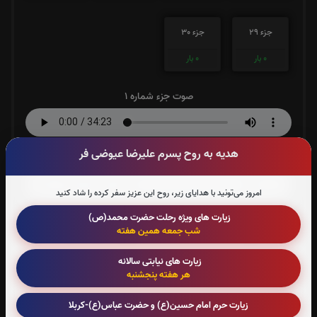
جزء 29
جزء 30
0
بار
0
بار
صوت جزء شماره 1
هدیه به روح پسرم علیرضا عیوضی فر
صوت جزء شماره 2
امروز می‌تونید با هدایای زیر، روح این عزیز سفر کرده را شاد کنید
زیارت های ویژه رحلت حضرت محمد(ص)
صوت جزء شماره 3
شب جمعه همین هفته
زیارت های نیابتی سالانه
هر هفته پنجشنبه
صوت جزء شماره 4
زیارت حرم امام حسین(ع) و حضرت عباس(ع)-کربلا