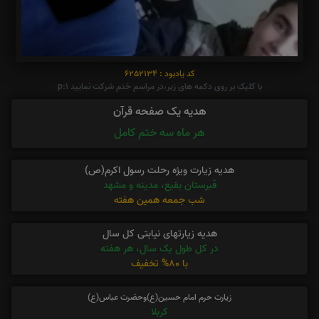
کد یادبود : 6252134
با کلیک بر روی دکمه های زیر،در مراسم ختم شرکت نمایید p:1
هدیه یک صفحه قرآن
هر ماه سه ختم کامل
هدیه زیارت ویژه رحلت رسول اکرم(ص)
قبرستان بقیع، مدینه و مشهد
شب جمعه همین هفته
هدیه زیارتهای نیابتی کل سال
در کل طول یک سال، هر هفته
با 80% تخفیف
زیارت حرم امام حسین(ع)وحضرت عباس(ع)
کربلا