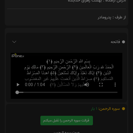
آدرس آرامگاه : بهشت زهرای خدابنده
از طرف : پدرومادر
فاتحه
سوره الرحمن:
1
بار
قرائت سوره الرحمن را تقبل میکنم
صوت سوره الرحمن