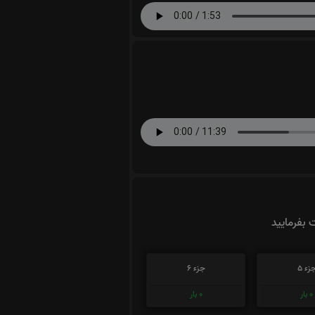
ت بفرمایید
زء 5
جزء 6
0
بار
0
بار