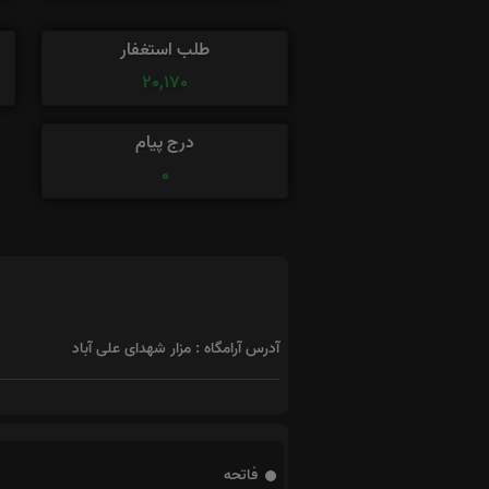
طلب استغفار
20,170
درج پیام
0
آدرس آرامگاه : مزار شهدای علی آباد
فاتحه