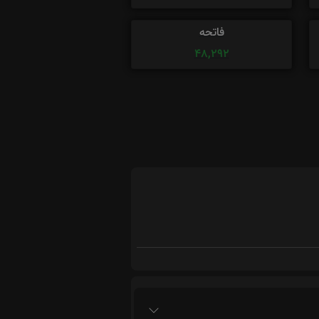
فاتحه
48,292