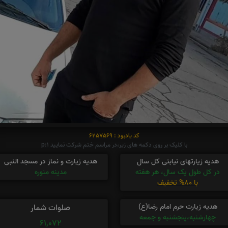
کد یادبود : 6257569
با کلیک بر روی دکمه های زیر،در مراسم ختم شرکت نمایید p:1
هدیه زیارتهای نیابتی کل سال
هدیه زیارت و نماز در مسجد النبی
در کل طول یک سال، هر هفته
مدینه منوره
با 80% تخفیف
هدیه زیارت حرم امام رضا(ع)
صلوات شمار
چهارشنبه،پنجشنبه و جمعه
61,072