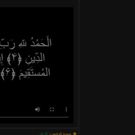
سوره الرحمن:
16
بار