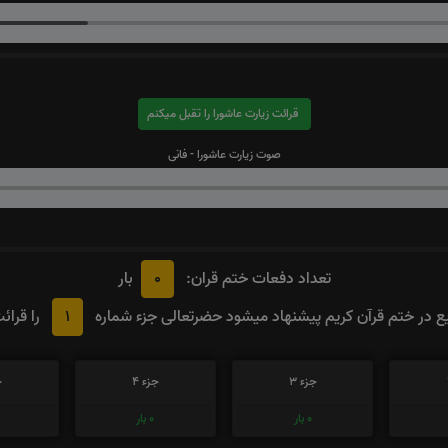
قرائت زیارت عاشورا را تقبل میکنم
صوت زیارت عاشورا - فانی
0
تعداد دفعات ختم قران:
بار
1
 در ختم قرآن کریم پیشنهاد میشود حضرتعالی جزء شماره
را قرائ
جزء 3
جزء 4
ج
0
بار
0
بار