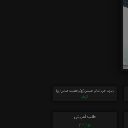
زیارت حرم امام حسین(ع)وحضرت عباس(ع)
کربلا
طلب آمرزش
43,910