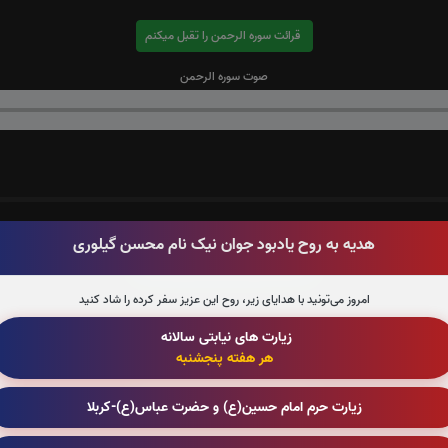
قرائت سوره الرحمن را تقبل میکنم
صوت سوره الرحمن
هدیه به روح یادبود جوان نیک نام محسن گیلوری
قرائت سوره احزاب را تقبل میکنم
امروز می‌تونید با هدایای زیر، روح این عزیز سفر کرده را شاد کنید
زیارت های نیابتی سالانه
هر هفته پنجشنبه
قرائت سوره صافات را تقبل میکنم
زیارت حرم امام حسین(ع) و حضرت عباس(ع)-کربلا