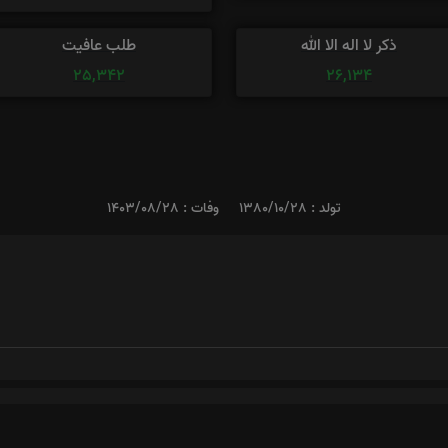
ذکر لا اله الا الله
طلب عافیت
25,342
26,134
تولد : 1380/10/28
وفات : 1403/08/28