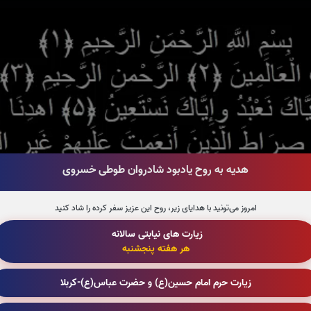
هدیه به روح یادبود شادروان طوطی خسروی
امروز می‌تونید با هدایای زیر، روح این عزیز سفر کرده را شاد کنید
زیارت های نیابتی سالانه
هر هفته پنجشنبه
زیارت حرم امام حسین(ع) و حضرت عباس(ع)-کربلا
قرائت سوره حمد را تقبل میکنم