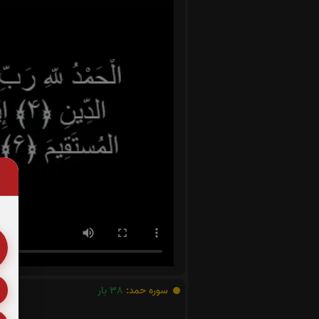
سوره حمد:
38
بار