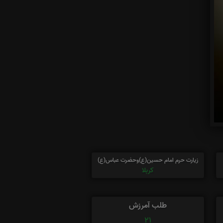
زیارت حرم امام حسین(ع)وحضرت عباس(ع)
کربلا
طلب آمرزش
21