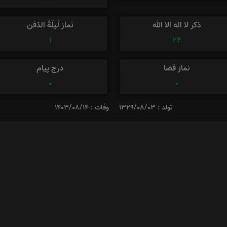
ذکر لا اله الا الله
نماز لَیلَةُ الدّفن
1
24
نماز قضا
درج پیام
0
0
تولد : 1329/08/03
وفات : 1403/08/14