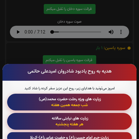
قرائت سوره دخان را تقبل میکنم
صوت سوره دخان
سوره یاسین:
1
بار
قرائت سوره یاسین را تقبل میکنم
هدیه به روح یادبود شادروان امیدعلی حاتمی
صوت سوره یاسین
امروز می‌تونید با هدایای زیر، روح این عزیز سفر کرده را شاد کنید
سوره قدر:
0
بار
زیارت های ویژه رحلت حضرت محمد(ص)
شب جمعه همین هفته
قرائت سوره قدر را تقبل میکنم
زیارت های نیابتی سالانه
هر هفته پنجشنبه
صوت سوره قدر
زیارت حرم امام حسین(ع) و حضرت عباس(ع)-کربلا