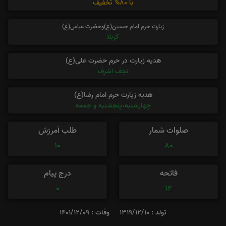
با 80% تخفیف
زیارت حرم امام حسین(ع)وحضرت عباس(ع)
کربلا
هدیه زیارت در حرم حضرت علی(ع)
نجف اشرف
هدیه زیارت حرم امام رضا(ع)
چهارشنبه،پنجشنبه و جمعه
صلوات شمار
طلب آمرزش
10
80
فاتحه
درج پیام
0
12
تولد : 1319/12/10
وفات : 1401/12/09