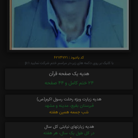
کد یادبود : 6274721
با کلیک بر روی دکمه های زیر،در مراسم ختم شرکت نمایید p:1
هدیه یک صفحه قرآن
24 ختم کامل و 44 صفحه
هدیه زیارت ویژه رحلت رسول اکرم(ص)
قبرستان بقیع، مدینه و مشهد
شب جمعه همین هفته
هدیه زیارتهای نیابتی کل سال
در کل طول یک سال، هر هفته