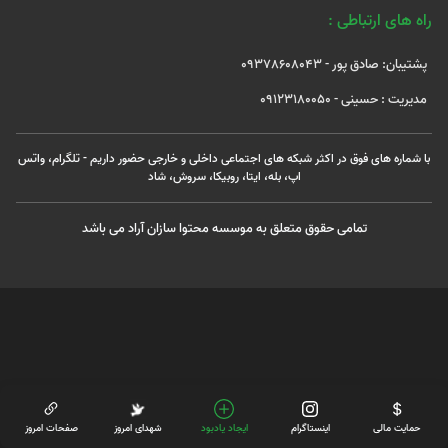
راه های ارتباطی :
پشتیبان: صادق پور - 09378608043
مدیریت : حسینی - 09123180050
با شماره های فوق در اکثر شبکه های اجتماعی داخلی و خارجی حضور داریم - تلگرام، واتس
اپ، بله، ایتا، روبیکا، سروش، شاد
تمامی حقوق متعلق به موسسه محتوا سازان آراد می باشد
حمایت مالی
اینستاگرام
ایجاد یادبود
شهدای امروز
صفحات امروز