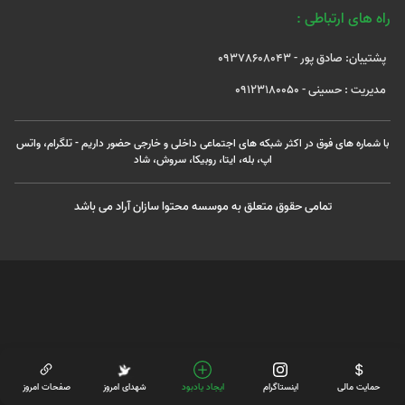
راه های ارتباطی :
پشتیبان: صادق پور - 09378608043
مدیریت : حسینی - 09123180050
با شماره های فوق در اکثر شبکه های اجتماعی داخلی و خارجی حضور داریم - تلگرام، واتس
اپ، بله، ایتا، روبیکا، سروش، شاد
تمامی حقوق متعلق به موسسه محتوا سازان آراد می باشد
حمایت مالی
اینستاگرام
ایجاد یادبود
شهدای امروز
صفحات امروز