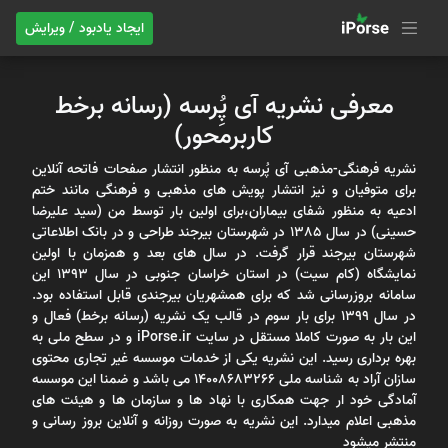
ایجاد یادبود / ویرایش
معرفی نشریه آی پُِرسه (رسانه برخط
کاربرمحور)
نشریه فرهنگی-مذهبی آی پُرسه به منظور انتشار صفحات فاتحه آنلاین
برای متوفیان و نیز انتشار پویش های مذهبی و فرهنگی مانند ختم
ادعیه به منظور شفای بیماران،برای اولین بار توسط من (سید علیرضا
حسینی) در سال 1385 در شهرستان بیرجند طراحی و در بانک اطلاعاتی
شهرستان بیرجند قرار گرفت. در سال های بعد و همزمان با اولین
نمایشگاه (کام سیت) در استان خراسان جنوبی در سال 1393 این
سامانه بروزرسانی شد که برای همشهریان بیرجندی قابل استفاده بود.
در سال 1399 برای بار سوم در قالب یک نشریه (رسانه برخط) فعال و
این بار به صورت کاملا مستقل در سایت iPorse.ir و در سطح ملی به
بهره برداری رسید. این نشریه یکی از خدمات موسسه غیر تجاری محتوی
سازان آراد به شناسه ملی 14008683266 می باشد و ضمنا این موسسه
آمادگی خود ار جهت همکاری با نهاد ها و سازمان ها و هیئت های
مذهبی اعلام میدارد. این نشریه به صورت روزانه و آنلاین بروز رسانی و
منتشر میشود