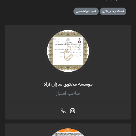
#ساخت_ختم_آنلاین
#سیدعلیرضاحسینی
موسسه محتوی سازان آراد
صاحب امتیاز