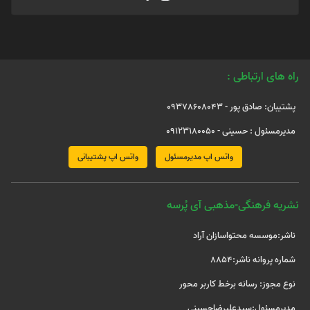
راه های ارتباطی :
پشتیبان: صادق پور - 09378608043
مدیرمسئول : حسینی - 09123180050
واتس اپ مدیرمسئول
واتس اپ پشتیبانی
نشریه فرهنگی-مذهبی آی پُرسه
ناشر:موسسه محتواسازان آراد
شماره پروانه ناشر:8854
نوع مجوز: رسانه برخط کاربر محور
مدیرمسئول:سیدعلیرضاحسینی