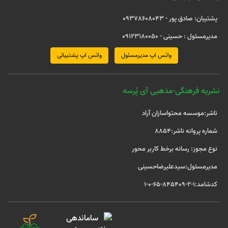
پشتیبان: صادق پور - 09378608043
مدیرمسئول : حسینی - 09123180050
واتس اپ مدیرمسئول
واتس اپ پشتیبانی
نشریه فرهنگی-مذهبی آی پُرسه
ناشر:موسسه محتواسازان آراد
شماره پروانه ناشر:8854
نوع مجوز: رسانه برخط کاربر محور
مدیرمسئول:سیدعلیرضاحسینی
کدشامد:1-2-845409-65-0-1