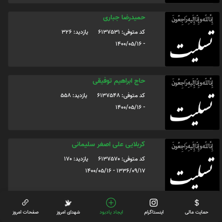
حمیدرضا جباری
کد متوفی: 6137531
یازدید: 326
- 1400/05/16
حاج ابراهیم توفیقی
کد متوفی: 6137548
یازدید: 558
- 1400/05/16
کربلایی علی اصغر سلیمانی
کد متوفی: 6137570
یازدید: 170
1336/09/17 - 1400/05/16
علیرضا علی پیشرو
حمایت مالی
اینستاگرام
ایجاد یادبود
شهدای امروز
صفحات امروز