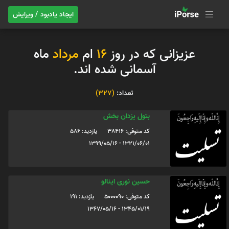
ایجاد یادبود / ویرایش
عزیزانی که در روز
16
ام
مرداد
ماه
آسمانی شده اند.
تعداد:
(327)
بتول یزدان بخش
کد متوفی: 38416
یازدید: 586
1321/06/01 - 1399/05/16
حسین نوری اینالو
کد متوفی: 5000090
یازدید: 191
1345/01/19 - 1367/05/16