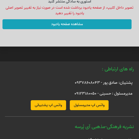
استوری به سادکی منتشر کنید
تصویر داخل کلیپ، از صفحه یادبود برداشت شده است در صورت نیاز به تغییر تصویر اصلی
یادبود را تغییر دهید
مشاهده صفحه یادبود
راه های ارتباطی :
پشتیبان: صادق پور - 09378608043
مدیرمسئول : حسینی - 09123180050
واتس اپ مدیرمسئول
واتس اپ پشتیبانی
نشریه فرهنگی-مذهبی آی پُرسه