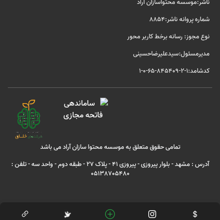
ناشر:موسسه محتواسازان آراد
شماره پروانه ناشر:8854
نوع مجوز: رسانه برخط کاربر محور
مدیرمسئول:سیدعلیرضاحسینی
کدشامد:1-2-845409-65-0-1
تمامی حقوق متعلق به موسسه محتوا سازان آراد می باشد
آدرس : مشهد - بلوار پیروزی - پیروزی 41 - پلاک 27 - طبقه دوم - واحد سه - تلفن :
05138705480