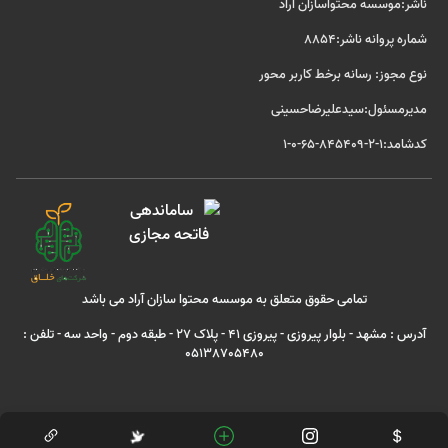
ناشر:موسسه محتواسازان آراد
شماره پروانه ناشر:8854
نوع مجوز: رسانه برخط کاربر محور
مدیرمسئول:سیدعلیرضاحسینی
کدشامد:1-2-845409-65-0-1
تمامی حقوق متعلق به موسسه محتوا سازان آراد می باشد
آدرس : مشهد - بلوار پیروزی - پیروزی 41 - پلاک 27 - طبقه دوم - واحد سه - تلفن :
05138705480