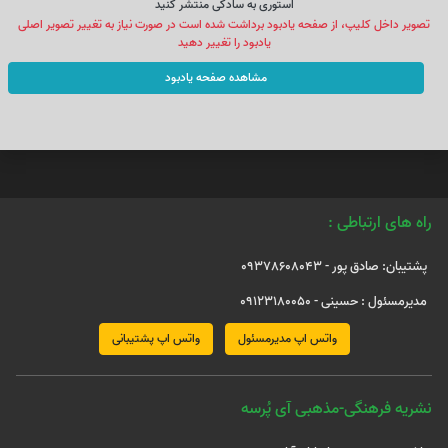
استوری به سادکی منتشر کنید
تصویر داخل کلیپ، از صفحه یادبود برداشت شده است در صورت نیاز به تغییر تصویر اصلی
یادبود را تغییر دهید
مشاهده صفحه یادبود
راه های ارتباطی :
پشتیبان: صادق پور - 09378608043
مدیرمسئول : حسینی - 09123180050
واتس اپ مدیرمسئول
واتس اپ پشتیبانی
نشریه فرهنگی-مذهبی آی پُرسه