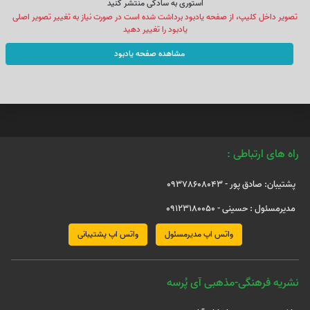
استوری به سادکی منتشر کنید
تصویر داخل کلیپ، از صفحه یادبود برداشت شده است در صورت نیاز به تغییر تصویر اصلی
یادبود را تغییر دهید
مشاهده صفحه یادبود
راه های ارتباطی :
پشتیبان: صادق پور - 09378608043
مدیرمسئول : حسینی - 09123180050
واتس اپ مدیرمسئول
واتس اپ پشتیبانی
نشریه فرهنگی-مذهبی آی پُرسه