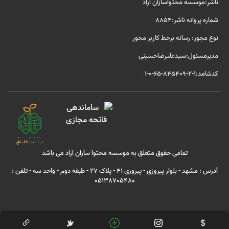
ناشر:موسسه محتواسازان آراد
شماره پروانه ناشر:8854
نوع مجوز: رسانه برخط کاربر محور
مدیرمسئول:سیدعلیرضاحسینی
کدشامد:1-2-845409-65-0-1
تمامی حقوق متعلق به موسسه محتوا سازان آراد می باشد
آدرس : مشهد - بلوار پیروزی - پیروزی 41 - پلاک 27 - طبقه دوم - واحد سه - تلفن :
05138705480