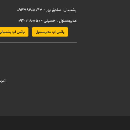
پشتیبان: صادق پور - 09378608043
مدیرمسئول : حسینی - 09123180050
واتس اپ مدیرمسئول
واتس اپ پشتیبانی
آدرس : مش