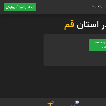
مایت از ما
ایجاد یادبود / ویرایش
در استان
قم
به صفحه
ول