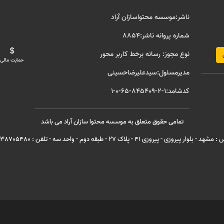
ناشر:موسسه محتواسازان آراد
شماره پروانه ناشر:8854
نوع مجوز: رسانه برخط کاربر محور
حمایت مالی
مدیرمسئول:سیدعلیرضاحسینی
کدشامد:1-2-845409-65-0-1
تمامی حقوق متعلق به موسسه محتوا سازان آراد می باشد
هد - بلوار پیروزی - پیروزی 41 - پلاک 27 - طبقه دوم - واحد سه - تلفن : 05138705480