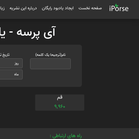
صفحه نخست
ایجاد یادبود رایگان
درباره این نشریه
زیا
آی پرسه - یا
نام(ترجیحا یک کلمه)
تاریخ ت
قم
9,960
راه های ارتباطی :