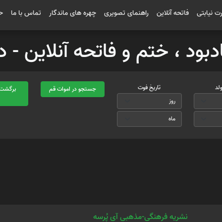
رت نیابتی
فاتحه آنلاین
راهنمای تصویری
چهره های ماندگار
تماس با ما
ح
دبود ، ختم و فاتحه آنلاین - 
ولد
تاریخ فوت
جستجو در اموات قم
برگشت 
ا
نشریه فرهنگی-مذهبی آی پُرسه