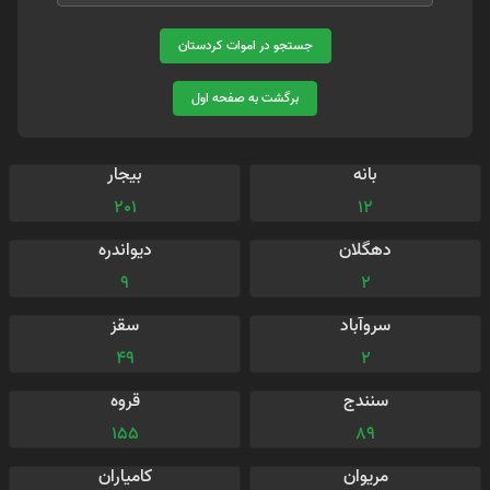
جستجو در اموات کردستان
برگشت به صفحه اول
بانه
بیجار
201
12
دهگلان
دیواندره
9
2
سروآباد
سقز
49
2
سنندج
قروه
155
89
مریوان
کامیاران