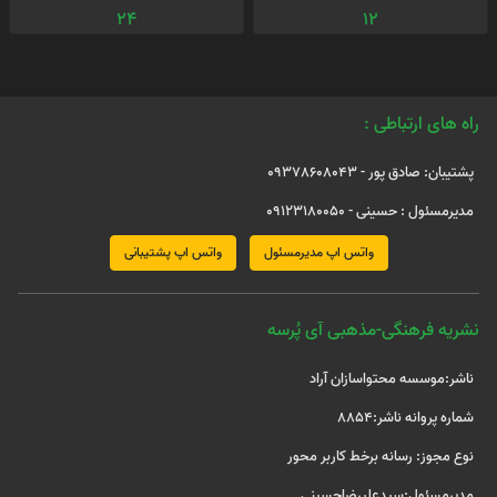
24
12
راه های ارتباطی :
پشتیبان: صادق پور - 09378608043
مدیرمسئول : حسینی - 09123180050
واتس اپ مدیرمسئول
واتس اپ پشتیبانی
نشریه فرهنگی-مذهبی آی پُرسه
ناشر:موسسه محتواسازان آراد
شماره پروانه ناشر:8854
نوع مجوز: رسانه برخط کاربر محور
مدیرمسئول:سیدعلیرضاحسینی