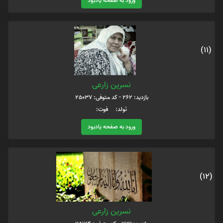
ورود به صفحه یادبود
(11)
نسرین زارعی
بازدید: 262 - کد متوفی: 25037
تولد: فوت:
ورود به صفحه یادبود
(12)
نسرین زارعی