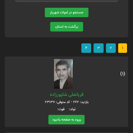
جستجو در اموات شهریار
برگشت به استان
4
3
2
1
(1)
قربانعلی شاپورزاده
بازدید: 262 - کد متوفی: 23137
تولد: فوت:
ورود به صفحه یادبود