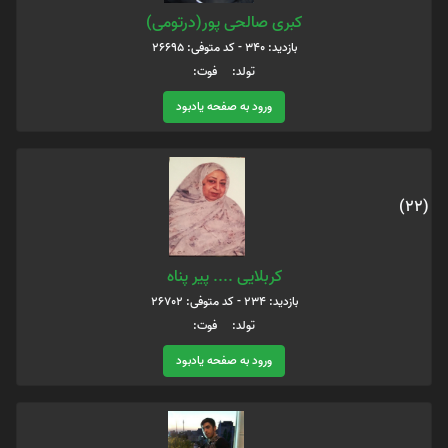
کبری صالحی پور(درتومی)
بازدید: 340 - کد متوفی: 26695
تولد: فوت:
ورود به صفحه یادبود
(22)
کربلایی .... پیر پناه
بازدید: 234 - کد متوفی: 26702
تولد: فوت:
ورود به صفحه یادبود