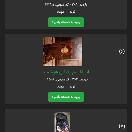
بازدید: 208 - کد متوفی: 23811
تولد: فوت:
ورود به صفحه یادبود
(6)
ابوالقاسم رضایی هوشمند
بازدید: 302 - کد متوفی: 24508
تولد: فوت:
ورود به صفحه یادبود
(7)