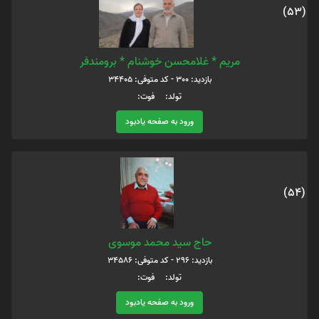
(53)
مریم * غلامحسن خوشنام * برومندفر
بازدید: 300 - کد متوفی: 34405
تولد: فوت:
ورود به صفحه یادبود
(54)
حاج سید محمد موسوی
بازدید: 296 - کد متوفی: 34586
تولد: فوت:
ورود به صفحه یادبود