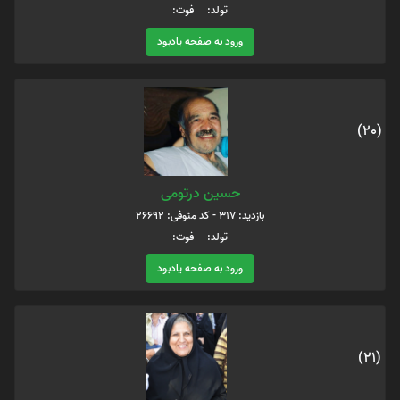
تولد: فوت:
ورود به صفحه یادبود
(20)
حسین درتومی
بازدید: 317 - کد متوفی: 26692
تولد: فوت:
ورود به صفحه یادبود
(21)