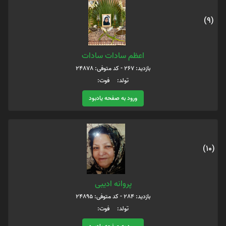
(9)
اعظم سادات سادات
بازدید: 267 - کد متوفی: 24878
تولد: فوت:
ورود به صفحه یادبود
(10)
پروانه ادیبی
بازدید: 284 - کد متوفی: 24895
تولد: فوت: