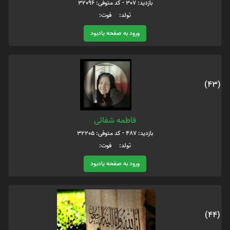
بازدید: 307 - کد متوفی: 32096
تولد: فوت:
ورود به صفحه یادبود
(43)
فاطمه شفائی
بازدید: 487 - کد متوفی: 32205
تولد: فوت:
ورود به صفحه یادبود
(44)