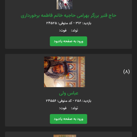
حاج قنبر برزگر بهرامى حاجيه خانم فاطمه برخوردارى
بازدید: 312 - کد متوفی: 24525
تولد: فوت:
ورود به صفحه یادبود
(8)
عباس ولی
بازدید: 258 - کد متوفی: 24556
تولد: فوت:
ورود به صفحه یادبود