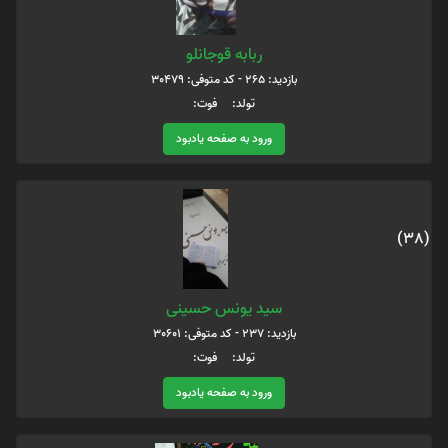
ربابه قوجانلو
بازدید: 265 - کد متوفی: 30479
تولد: فوت:
ورود به صفحه یادبود
(38)
سید یونس حسینی
بازدید: 237 - کد متوفی: 30601
تولد: فوت:
ورود به صفحه یادبود