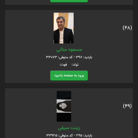
(48)
مسعود متانی
بازدید: 398 - کد متوفی: 33073
تولد: فوت:
ورود به صفحه یادبود
(49)
زینت سیفی
بازدید: 295 - کد متوفی: 33925