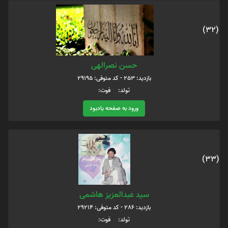
(32)
حسن نصرالهی
بازدید: 253 - کد متوفی: 29195
تولد: فوت:
ورود به صفحه یادبود
(33)
سید عبدالعزیز هاشمی
بازدید: 286 - کد متوفی: 29214
تولد: فوت: