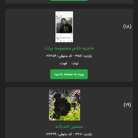
(18)
حاجیه خانم معصومه بیات
بازدید: 357 - کد متوفی: 26259
تولد: فوت:
ورود به صفحه یادبود
(19)
منصور احدزاده
بازدید: 328 - کد متوفی: 26399