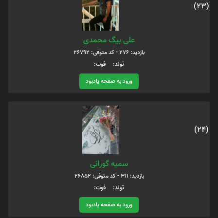
(23)
علی بیگ محمدی
بازدید: 276 - کد متوفی: 26792
تولد: فوت:
ورود به صفحه یادبود
(24)
سمیه گورانی
بازدید: 311 - کد متوفی: 26852
تولد: فوت:
ورود به صفحه یادبود