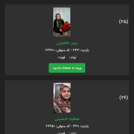
(25)
زیبر حضرتی
بازدید: 243 - کد متوفی: 26920
تولد: فوت:
ورود به صفحه یادبود
(26)
صفیه حسینی
بازدید: 430 - کد متوفی: 26951
تولد: فوت: