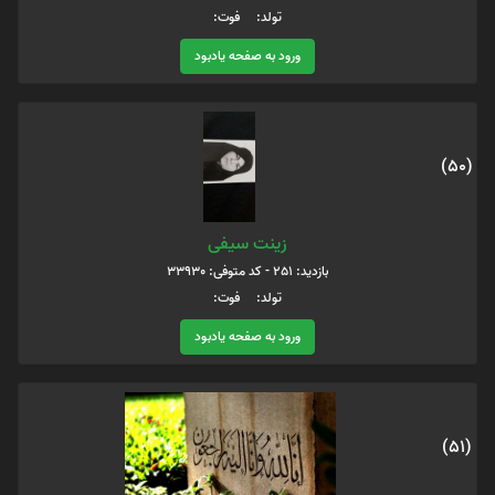
تولد: فوت:
ورود به صفحه یادبود
(50)
زینت سیفی
بازدید: 251 - کد متوفی: 33930
تولد: فوت:
ورود به صفحه یادبود
(51)