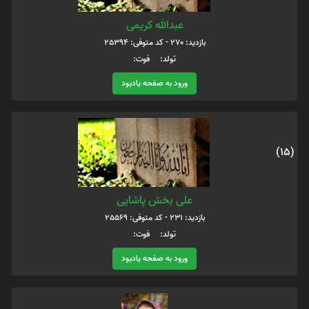
عبدالله کریمی
بازدید: 270 - کد متوفی: 25394
تولد: فوت:
ورود به صفحه یادبود
(15)
علی بخش پاشایی
بازدید: 231 - کد متوفی: 25569
تولد: فوت:
ورود به صفحه یادبود