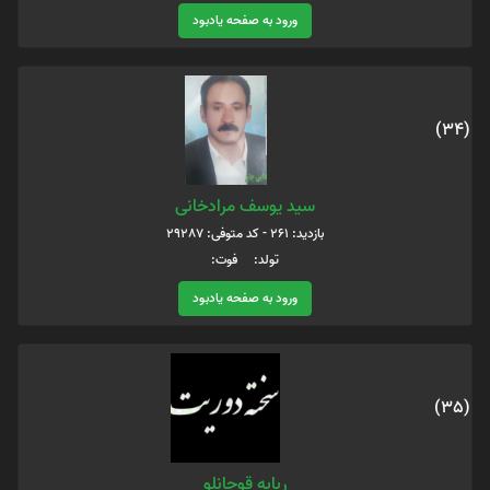
ورود به صفحه یادبود
(34)
سید یوسف مرادخانی
بازدید: 261 - کد متوفی: 29287
تولد: فوت:
ورود به صفحه یادبود
(35)
ربابه قوجانلو