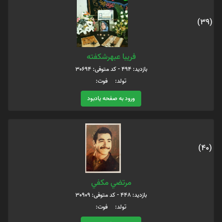
(39)
فریبا عبهرشکفته
بازدید: 494 - کد متوفی: 30694
تولد: فوت:
ورود به صفحه یادبود
(40)
مرتضي مكفي
بازدید: 448 - کد متوفی: 30909
تولد: فوت: