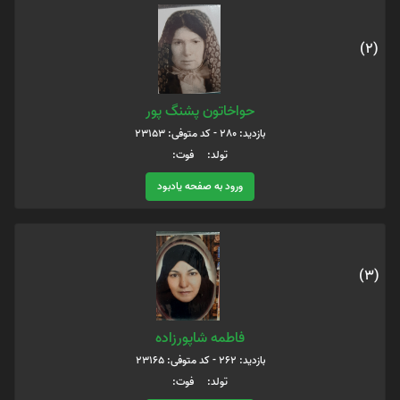
(2)
حواخاتون پشنگ پور
بازدید: 280 - کد متوفی: 23153
تولد: فوت:
ورود به صفحه یادبود
(3)
فاطمه شاپورزاده
بازدید: 262 - کد متوفی: 23165
تولد: فوت: