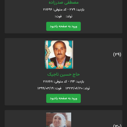
مصطفی صدرزاده
بازدید: 279 - کد متوفی: 28696
تولد: فوت:
ورود به صفحه یادبود
(29)
حاج حسین تاجیک
بازدید: 194 - کد متوفی: 28868
تولد: 1323/06/20 فوت: 1399/03/19
ورود به صفحه یادبود
(30)