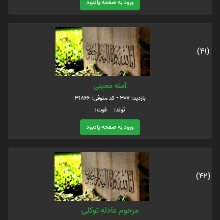
ورود به صفحه یادبود
(41)
آمنه معینی
بازدید: 307 - کد متوفی: 31866
تولد: فوت:
ورود به صفحه یادبود
(42)
مرحوم عادله توکلی