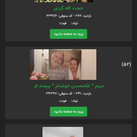
حجت الله کردی
بازدید: 266 - کد متوفی: 33976
تولد: فوت:
ورود به صفحه یادبود
(52)
مریم * غلامحسن خوشنام * برومند فر
بازدید: 341 - کد متوفی: 34397
تولد: فوت:
ورود به صفحه یادبود