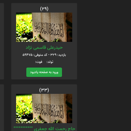
(29)
حیدرعلی قاسمی نژاد
بازدید: 329 - کد متوفی: 59475
تولد: فوت:
ورود به صفحه یادبود
(33)
حاج رحمت الله جعفری °°°°°°°°°°°