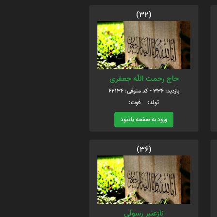
(32)
حاج رحمت اللّه جعفری
بازدید: 336 - کد متوفی: 62136
تولد: فوت:
ورود به صفحه یادبود
(36)
نازعنبر رسولی