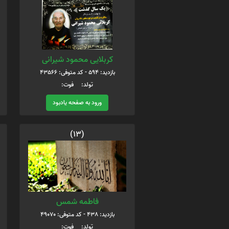
کربلایی محمود شیرانی
بازدید: 594 - کد متوفی: 43566
تولد: فوت:
ورود به صفحه یادبود
(13)
فاطمه شمس
بازدید: 438 - کد متوفی: 49070
تولد: فوت: