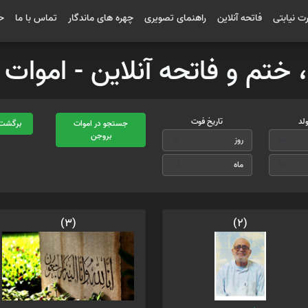
رت نیابتی
فاتحه آنلاین
راهنمای تصویری
چهره های ماندگار
تماس با ما
ح
 ، ختم و فاتحه آنلاین - اموا
ولد
تاریخ فوت
جستجو در اموات
برگشت 
بروجن
(3)
(2)