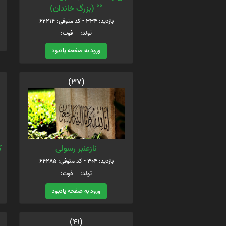
°° (بزرگ خاندان)
بازدید: 334 - کد متوفی: 62214
تولد: فوت:
ورود به صفحه یادبود
(37)
نازعنبر رسولی
ک
بازدید: 304 - کد متوفی: 64285
تولد: فوت:
ورود به صفحه یادبود
(41)