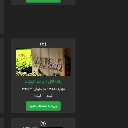
(5)
باغداگل انوشه انوشه
بازدید: 355 - کد متوفی: 39963
تولد: فوت:
ورود به صفحه یادبود
(9)