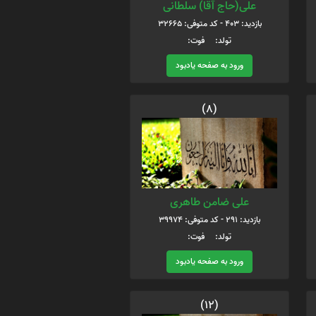
علی(حاج آقا) سلطانی
بازدید: 403 - کد متوفی: 32665
تولد: فوت:
ورود به صفحه یادبود
(8)
علی ضامن طاهری
بازدید: 291 - کد متوفی: 39974
تولد: فوت:
ورود به صفحه یادبود
(12)