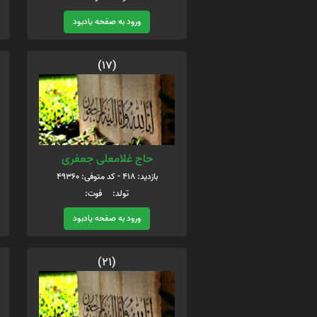
ورود به صفحه یادبود
(17)
حاج غلامعلی جعفری
بازدید: 418 - کد متوفی: 49360
تولد: فوت:
ورود به صفحه یادبود
(21)