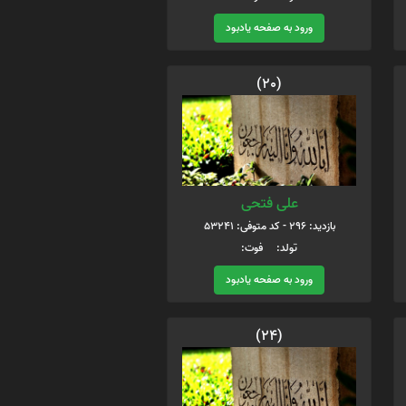
ورود به صفحه یادبود
(20)
علی فتحی
بازدید: 296 - کد متوفی: 53241
تولد: فوت:
ورود به صفحه یادبود
(24)