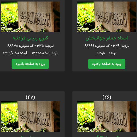
استاد جعفر جهانبخش
کبری ربیعی فرادنبه
بازدید: 339 - کد متوفی: 68499
بازدید: 335 - کد متوفی: 68838
تولد: فوت:
تولد: 1348/06/09 فوت: 1399/01/01
ورود به صفحه یادبود
ورود به صفحه یادبود
(47)
(46)