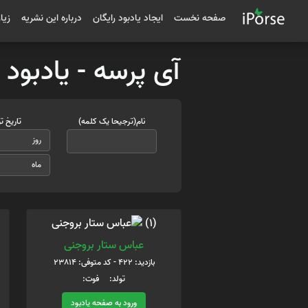
صفحه نخست
ایجاد یادبود رایگان
درباره این نشریه
زیا
آی پرسه - یادبود
نام(ترجیحا یک کلمه)
تاریخ ت
(1)
عباس ستار بروجنی
بازدید: 422 - کد متوفی: 23814
تولد: فوت:
ورود به صفحه یادبود