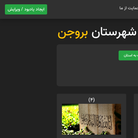
مایت از ما
ایجاد یادبود / ویرایش
ت شهرستان
بروجن
به استان
(4)