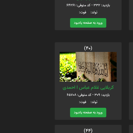
بازدید: 332 - کد متوفی: 64261
تولد: فوت:
ورود به صفحه یادبود
(40)
کربلایی غلام عباس ا احمدی
بازدید: 309 - کد متوفی: 65708
تولد: فوت:
ورود به صفحه یادبود
(44)