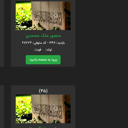
منصور ملک محمدی
بازدید: 348 - کد متوفی: 67224
تولد: فوت:
ورود به صفحه یادبود
(45)