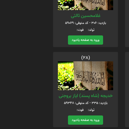
غلامحسین ثالثی
بازدید: 306 - کد متوفی: 59069
تولد: فوت:
ورود به صفحه یادبود
(28)
خدیجه (شاه پسند) ایاز بروجنی
بازدید: 335 - کد متوفی: 59348
تولد: فوت:
ورود به صفحه یادبود