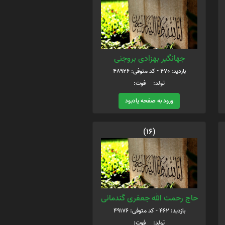
جهانگیر بهزادی بروجنی
بازدید: 470 - کد متوفی: 48926
تولد: فوت:
ورود به صفحه یادبود
(16)
حاج رحمت الله جعفری گندمانی
بازدید: 462 - کد متوفی: 49176
تولد: فوت: