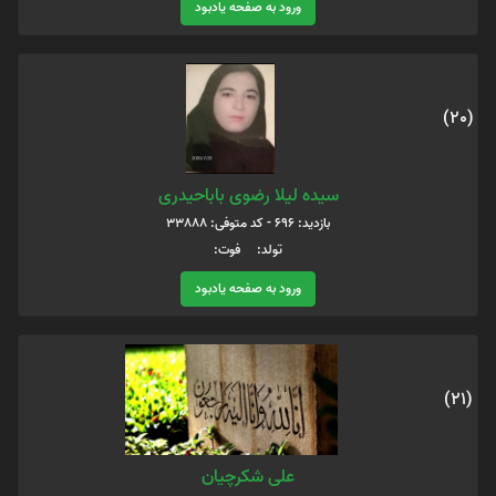
ورود به صفحه یادبود
(20)
سیده لیلا رضوی باباحیدری
بازدید: 696 - کد متوفی: 33888
تولد: فوت:
ورود به صفحه یادبود
(21)
علی شکرچیان