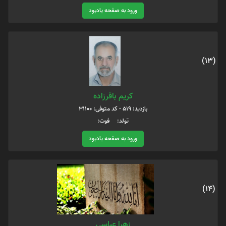
ورود به صفحه یادبود
(13)
کریم باقرزاده
بازدید: 519 - کد متوفی: 31100
تولد: فوت:
ورود به صفحه یادبود
(14)
زهرا عباسی