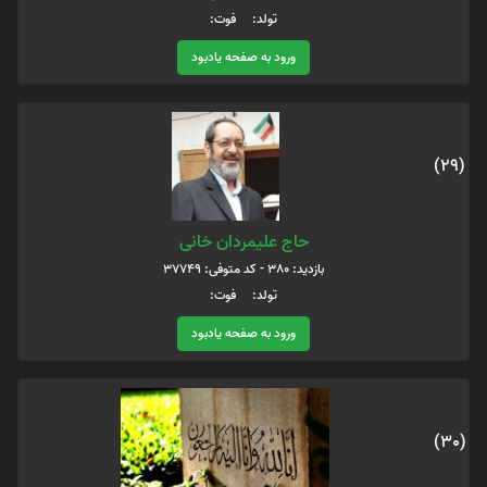
تولد: فوت:
ورود به صفحه یادبود
(29)
حاج علیمردان خانی
بازدید: 380 - کد متوفی: 37749
تولد: فوت:
ورود به صفحه یادبود
(30)