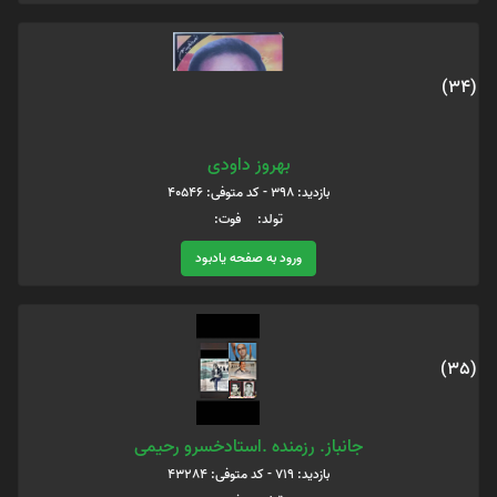
(34)
بهروز داودی
بازدید: 398 - کد متوفی: 40546
تولد: فوت:
ورود به صفحه یادبود
(35)
جانباز. رزمنده .استادخسرو رحیمی
بازدید: 719 - کد متوفی: 43284