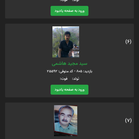
ورود به صفحه یادبود
(6)
سید مجید هاشمی
بازدید: 805 - کد متوفی: 25592
تولد: فوت:
ورود به صفحه یادبود
(7)