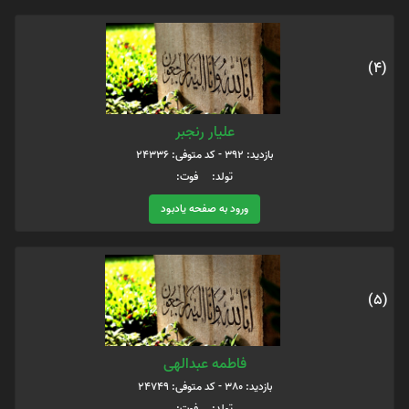
(4)
علیار رنجبر
بازدید: 392 - کد متوفی: 24336
تولد: فوت:
ورود به صفحه یادبود
(5)
فاطمه عبدالهی
بازدید: 380 - کد متوفی: 24749
تولد: فوت: