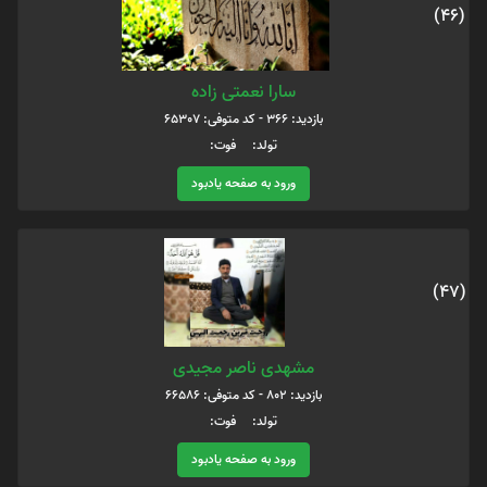
(46)
سارا نعمتی زاده
بازدید: 366 - کد متوفی: 65307
تولد: فوت:
ورود به صفحه یادبود
(47)
مشهدی ناصر مجیدی
بازدید: 802 - کد متوفی: 66586
تولد: فوت:
ورود به صفحه یادبود