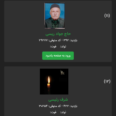
(11)
حاج جواد ریسی
بازدید: 392 - کد متوفی: 29277
تولد: فوت:
ورود به صفحه یادبود
(12)
شرف رئیسی
بازدید: 422 - کد متوفی: 30254
تولد: فوت: