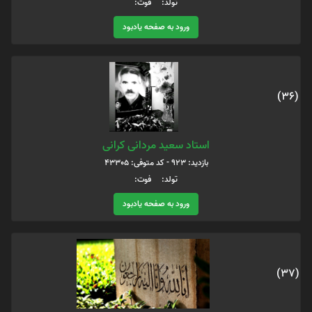
تولد: فوت:
ورود به صفحه یادبود
(36)
استاد سعید مردانی کرانی
بازدید: 923 - کد متوفی: 43305
تولد: فوت:
ورود به صفحه یادبود
(37)