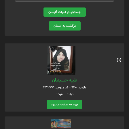
جستجو در اموات فارسان
برگشت به استان
(1)
طیبه حسینیان
بازدید: 940 - کد متوفی: 23377
تولد: فوت:
ورود به صفحه یادبود