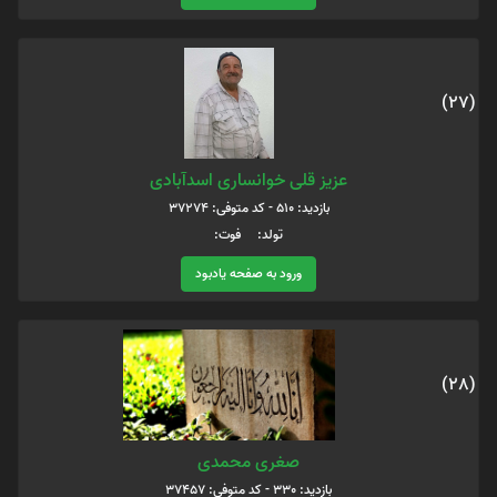
(27)
عزیز قلی خوانساری اسدآبادی
بازدید: 510 - کد متوفی: 37274
تولد: فوت:
ورود به صفحه یادبود
(28)
صغری محمدی
بازدید: 330 - کد متوفی: 37457