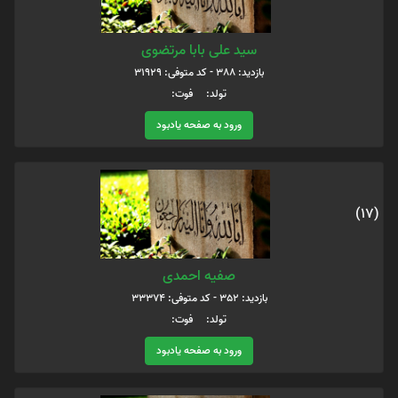
سید علی بابا مرتضوی
بازدید: 388 - کد متوفی: 31929
تولد: فوت:
ورود به صفحه یادبود
(17)
صفیه احمدی
بازدید: 352 - کد متوفی: 33374
تولد: فوت:
ورود به صفحه یادبود