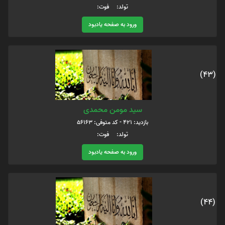
تولد: فوت:
ورود به صفحه یادبود
(43)
سید مومن محمدی
بازدید: 421 - کد متوفی: 56163
تولد: فوت:
ورود به صفحه یادبود
(44)