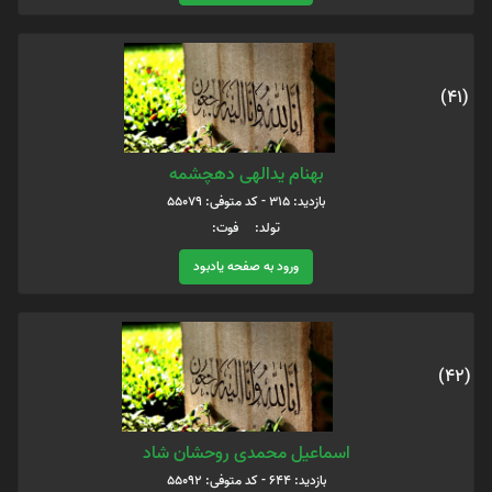
(41)
بهنام یدالهی دهچشمه
بازدید: 315 - کد متوفی: 55079
تولد: فوت:
ورود به صفحه یادبود
(42)
اسماعیل محمدی روحشان شاد
بازدید: 644 - کد متوفی: 55092