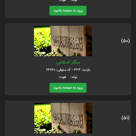
ورود به صفحه یادبود
(50)
بیگلر اسلامی
بازدید: 324 - کد متوفی: 66860
تولد: فوت:
ورود به صفحه یادبود
(51)