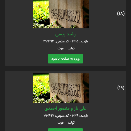
(18)
رشید ریسی
بازدید: 325 - کد متوفی: 33392
تولد: فوت:
ورود به صفحه یادبود
(19)
علی ناز و منصور احمدی
بازدید: 339 - کد متوفی: 33497
تولد: فوت: