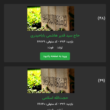
(48)
حاج سید قدیر هاشمی باباحیدری
بازدید: 384 - کد متوفی: 66729
تولد: فوت:
ورود به صفحه یادبود
(49)
حجت‌الله اسلامی
بازدید: 326 - کد متوفی: 66840
تولد: فوت: