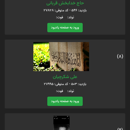
حاج خدابخش قربانی
بازدید: 546 - کد متوفی: 27828
تولد: فوت:
ورود به صفحه یادبود
(8)
علی شکرچیان
بازدید: 503 - کد متوفی: 27995
تولد: فوت:
ورود به صفحه یادبود