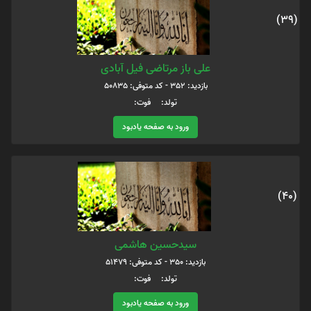
(39)
علی باز مرتاضی فیل آبادی
بازدید: 352 - کد متوفی: 50835
تولد: فوت:
ورود به صفحه یادبود
(40)
سیدحسین هاشمی
بازدید: 350 - کد متوفی: 51479
تولد: فوت:
ورود به صفحه یادبود