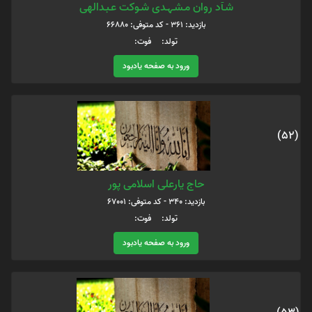
شـآد روان مـشـہـدی شـوکت عـبـدالهی
بازدید: 361 - کد متوفی: 66880
تولد: فوت:
ورود به صفحه یادبود
(52)
حاج یارعلی اسلامی پور
بازدید: 340 - کد متوفی: 67001
تولد: فوت:
ورود به صفحه یادبود