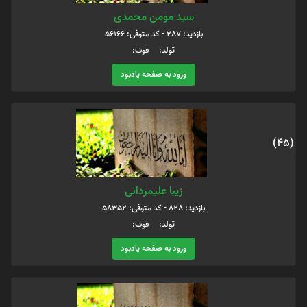
سید مومن محمدی
بازدید: 287 - کد متوفی: 56166
تولد: فوت:
ورود به صفحه یادبود
(45)
زیبا علیمردانی
بازدید: 828 - کد متوفی: 58352
تولد: فوت:
ورود به صفحه یادبود