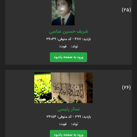
(25)
شریف حسین عباسی
بازدید: 487 - کد متوفی: 36049
تولد: فوت:
ورود به صفحه یادبود
(26)
ستار رئیسی
بازدید: 399 - کد متوفی: 36154
تولد: فوت:
ورود به صفحه یادبود