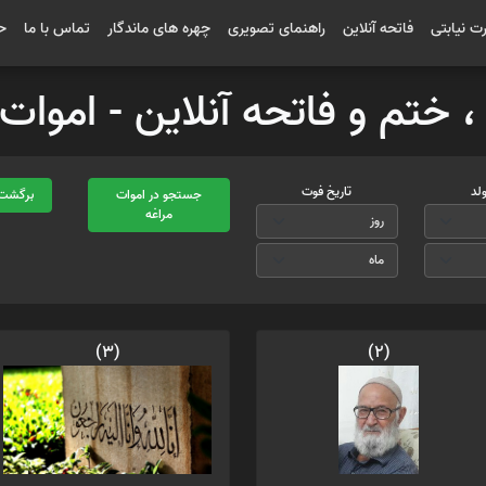
رت نیابتی
فاتحه آنلاین
راهنمای تصویری
چهره های ماندگار
تماس با ما
ح
 ، ختم و فاتحه آنلاین - امو
ولد
تاریخ فوت
جستجو در اموات
برگشت 
مراغه
(3)
(2)