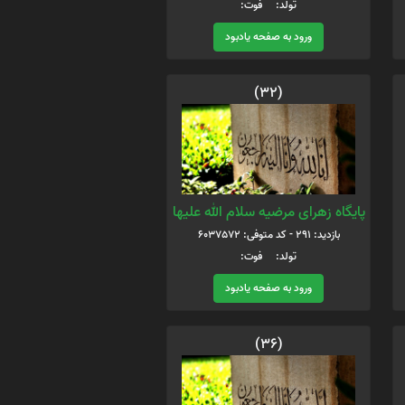
تولد: فوت:
ورود به صفحه یادبود
(32)
پایگاه زهرای مرضیه سلام الله علیها
بازدید: 291 - کد متوفی: 6037572
تولد: فوت:
ورود به صفحه یادبود
(36)