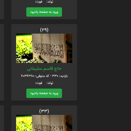
تولد: فوت:
ورود به صفحه یادبود
(29)
حاج قاسم سلیمانی
بازدید: 330 - کد متوفی: 6036380
تولد: فوت:
ورود به صفحه یادبود
(33)