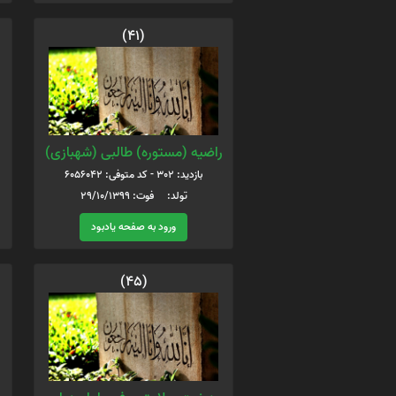
(41)
راضیه (مستوره) طالبی (شهبازی)
بازدید: 302 - کد متوفی: 6056042
تولد: فوت: 29/10/1399
ورود به صفحه یادبود
(45)