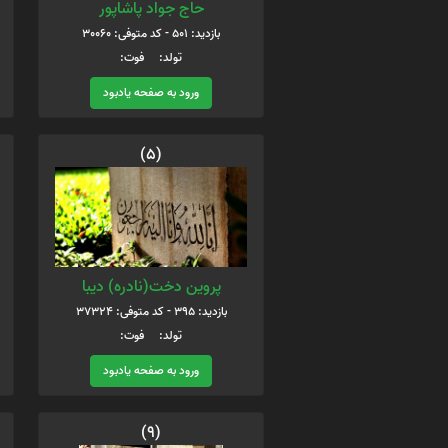
حاج جواد پاشاپور
بازدید: 501 - کد متوفی: 30060
تولد: فوت:
ورود به صفحه یادبود
(5)
پروین دخت(نادره) دیبا
بازدید: 395 - کد متوفی: 37324
تولد: فوت:
ورود به صفحه یادبود
(9)