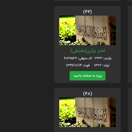
(44)
اختر بزازی(عاشقی)
بازدید: 333 - کد متوفی: 6067526
تولد: ۱۳۲۲ فوت: ۱۳۹۹/11/14
ورود به صفحه یادبود
(48)