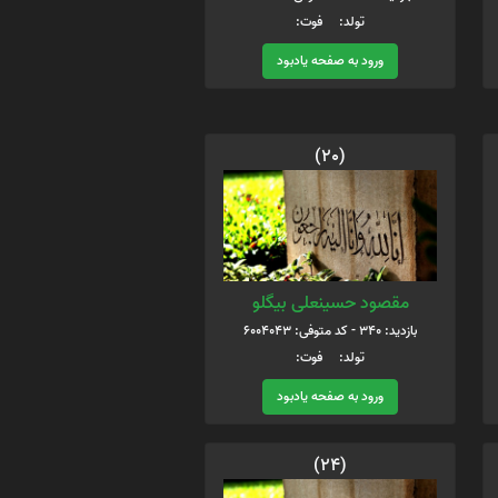
تولد: فوت:
ورود به صفحه یادبود
(20)
مقصود حسینعلی بیگلو
بازدید: 340 - کد متوفی: 6004043
تولد: فوت:
ورود به صفحه یادبود
(24)