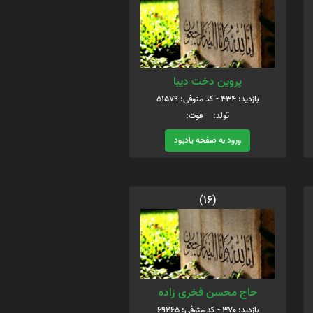
پروین دخت دیبا
بازدید: 434 - کد متوفی: 51579
تولد: فوت:
ورود به صفحه یادبود
(16)
حاج محسن فخری زاده
بازدید: 370 - کد متوفی: 69265