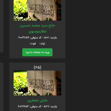
حاج سید محمد حسین
عطارموسوی
بازدید: 507 - کد متوفی: 6004259
تولد: فوت:
ورود به صفحه یادبود
(25)
جلیل جعفری
بازدید: 527 - کد متوفی: 6026654