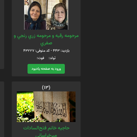
مرحومه رقيه و مرحومه زري رنجي و
صفري
بازدید: 443 - کد متوفی: 43227
تولد: فوت:
ورود به صفحه یادبود
(13)
حاجیه خانم فتح‌السادات
میرخراسانی