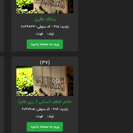
يدالله باقری
بازدید: 315 - کد متوفی: 6039833
تولد: فوت:
ورود به صفحه یادبود
(37)
خانم اعظم انسانی ( رزی فام)
بازدید: 306 - کد متوفی: 6047605
تولد: فوت:
ورود به صفحه یادبود