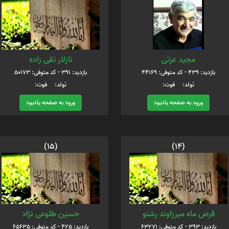
مجید عزتی
نازلار تقی زاده
بازدید: 439 - کد متوفی: 44169
بازدید: 391 - کد متوفی: 50173
تولد: فوت:
تولد: فوت:
ورود به صفحه یادبود
ورود به صفحه یادبود
(15)
(14)
قرص ماه میرزاوند رشنو
حسین طلوعی نژاد
بازدید: 393 - کد متوفی: 63271
بازدید: 425 - کد متوفی: 65635