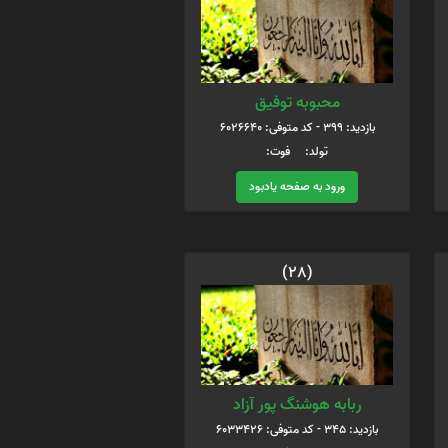
محبوبه توفیق
بازدید: 399 - کد متوفی: 6026640
تولد: فوت:
ورود به صفحه یادبود
(28)
ربابه هوشنگ پور آزاد
بازدید: 345 - کد متوفی: 6033426