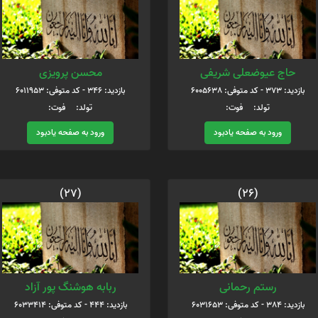
حاج عیوضعلی شریفی
محسن پرویزی
بازدید: 373 - کد متوفی: 6005638
بازدید: 346 - کد متوفی: 6011953
تولد: فوت:
تولد: فوت:
ورود به صفحه یادبود
ورود به صفحه یادبود
(27)
(26)
رستم رحمانی
ربابه هوشنگ پور آزاد
بازدید: 384 - کد متوفی: 6031653
بازدید: 444 - کد متوفی: 6033414