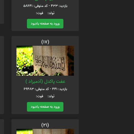
بازدید: 433 - کد متوفی: 58641
تولد: فوت:
ورود به صفحه یادبود
(17)
عفت پاکدل (آدمیزاد )
بازدید: 441 - کد متوفی: 69483
تولد: فوت:
ورود به صفحه یادبود
(21)