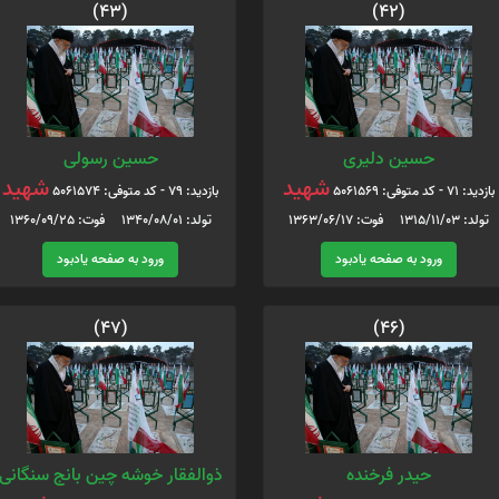
(43)
(42)
حسین دلیری
حسین رسولی
شهید
شهید
بازدید: 71 - کد متوفی: 5061569
بازدید: 79 - کد متوفی: 5061574
تولد: 1315/11/03 فوت: 1363/06/17
تولد: 1340/08/01 فوت: 1360/09/25
ورود به صفحه یادبود
ورود به صفحه یادبود
(47)
(46)
حیدر فرخنده
ذوالفقار خوشه چین بانج سنگانی