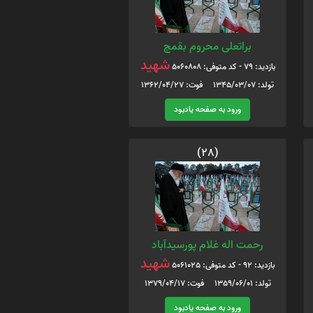
براتعلی محروم بقمچ
شهید
بازدید: 79 - کد متوفی: 5060808
تولد: 1345/03/07 فوت: 1362/04/27
ورود به صفحه یادبود
(28)
رحمت اله غلام پورسیدآباد
شهید
بازدید: 92 - کد متوفی: 5061025
تولد: 1359/06/01 فوت: 1379/04/17
ورود به صفحه یادبود