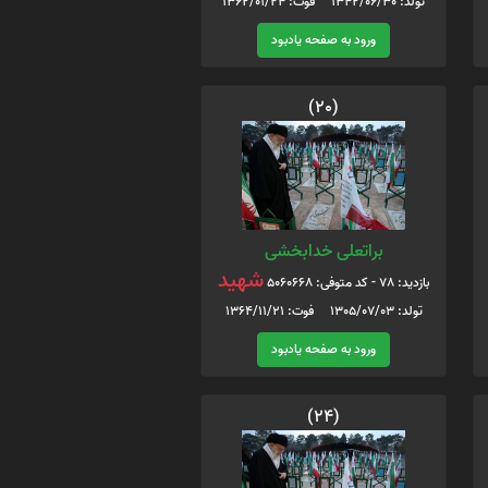
تولد: 1342/06/30 فوت: 1362/01/24
ورود به صفحه یادبود
(20)
براتعلی خدابخشی
شهید
بازدید: 78 - کد متوفی: 5060668
تولد: 1305/07/03 فوت: 1364/11/21
ورود به صفحه یادبود
(24)