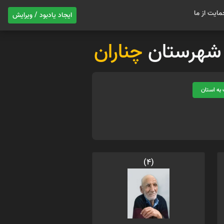
مایت از ما
ایجاد یادبود / ویرایش
ت شهرستان
چناران
به استان
(4)