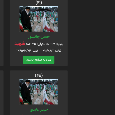
(41)
حسن جانسوز
شهید
بازدید: 67 - کد متوفی: 5061491
تولد: 1311/08/11 فوت: 1365/10/04
ورود به صفحه یادبود
(45)
حیدر عابدی