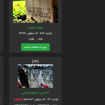
زهرا مومن
بازدید: 506 - کد متوفی: 69186
تولد: فوت:
ورود به صفحه یادبود
(13)
حسین سابوراروجی
شهید
بازدید: 72 - کد متوفی: 5060003
ب