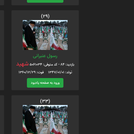
(29)
رسول عنبرانی
شهید
بازدید: 84 - کد متوفی: 5061034
تولد: 1347/01/01 فوت: 1360/12/29
ورود به صفحه یادبود
(33)