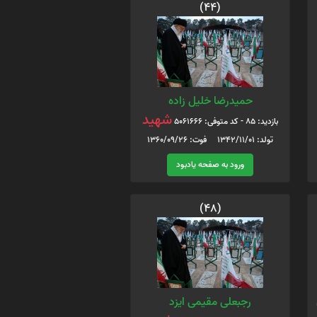
(44)
حمیدرضا خلیل زاده
شهید
بازدید: 85 - کد متوفی: 5061666
تولد: 1342/11/01 فوت: 1360/09/26
ورود به صفحه یادبود
(48)
رجبعلی مقیمی ایزد