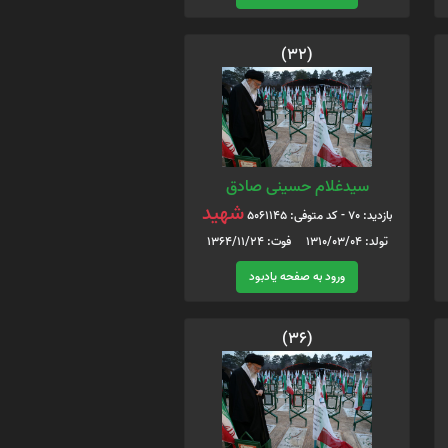
(32)
سیدغلام حسینی صادق
شهید
بازدید: 70 - کد متوفی: 5061145
تولد: 1310/03/04 فوت: 1364/11/24
ورود به صفحه یادبود
(36)