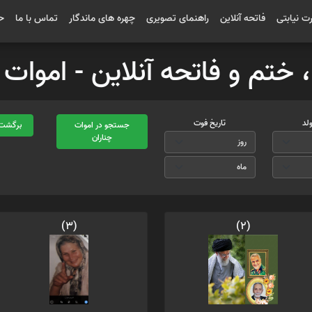
رت نیابتی
فاتحه آنلاین
راهنمای تصویری
چهره های ماندگار
تماس با ما
ح
 ، ختم و فاتحه آنلاین - اموا
ولد
تاریخ فوت
جستجو در اموات
برگشت 
چناران
(3)
(2)