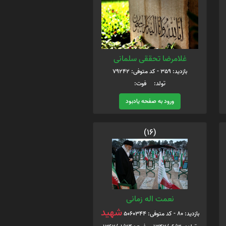
غلامرضا تحققی سلمانی
بازدید: 359 - کد متوفی: 79242
تولد: فوت:
ورود به صفحه یادبود
(16)
نعمت اله زمانی
شهید
بازدید: 80 - کد متوفی: 5060344