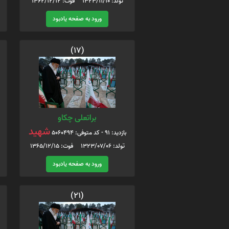
تولد: 1323/11/10 فوت: 1362/12/12
ورود به صفحه یادبود
(17)
براتعلی چکاو
شهید
بازدید: 91 - کد متوفی: 5060494
تولد: 1323/07/06 فوت: 1365/12/15
ورود به صفحه یادبود
(21)