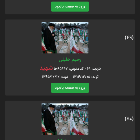
ورود به صفحه یادبود
(49)
رحیم خلیلی
شهید
بازدید: 69 - کد متوفی: 5065942
تولد: 1314/12/05 فوت: 1365/12/12
ورود به صفحه یادبود
(50)