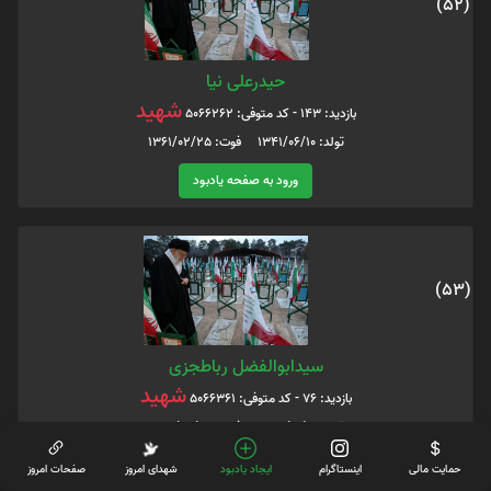
(52)
حیدرعلی نیا
شهید
بازدید: 143 - کد متوفی: 5066262
تولد: 1341/06/10 فوت: 1361/02/25
ورود به صفحه یادبود
(53)
سیدابوالفضل رباطجزی
شهید
بازدید: 76 - کد متوفی: 5066361
تولد: 1329/01/01 فوت: 1367/04/04
ورود به صفحه یادبود
حمایت مالی
اینستاگرام
ایجاد یادبود
شهدای امروز
صفحات امروز