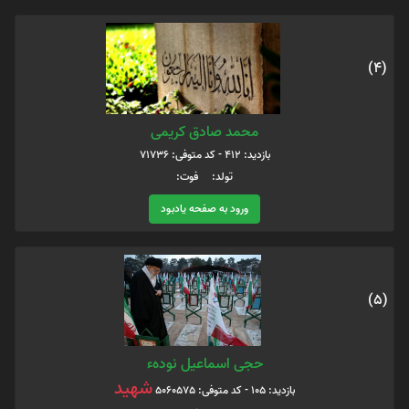
(4)
محمد صادق کریمی
بازدید: 412 - کد متوفی: 71736
تولد: فوت:
ورود به صفحه یادبود
(5)
حجی اسماعیل نودهء
شهید
بازدید: 105 - کد متوفی: 5060575