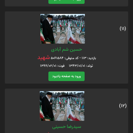
(11)
حسین شم آبادی
شهید
بازدید: 113 - کد متوفی: 5061584
تولد: 1343/01/01 فوت: 1366/02/01
ورود به صفحه یادبود
(12)
سیدرضا حسینی