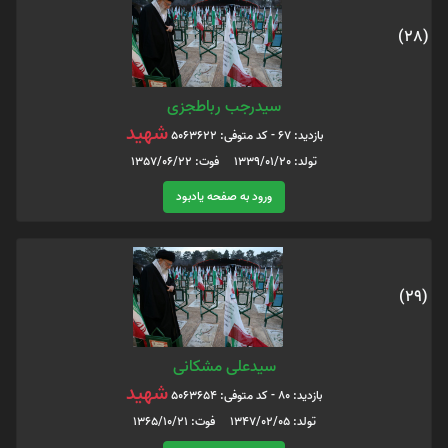
(28)
سیدرجب رباطجزی
شهید
بازدید: 67 - کد متوفی: 5063622
تولد: 1339/01/20 فوت: 1357/06/22
ورود به صفحه یادبود
(29)
سیدعلی مشکانی
شهید
بازدید: 80 - کد متوفی: 5063654
تولد: 1347/02/05 فوت: 1365/10/21