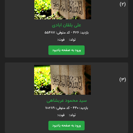
(2)
علی بلقان ابادی
بازدید: 426 - کد متوفی: 55487
تولد: فوت:
ورود به صفحه یادبود
(3)
سید محمود عربشاهی
بازدید: 440 - کد متوفی: 70289
تولد: فوت:
ورود به صفحه یادبود