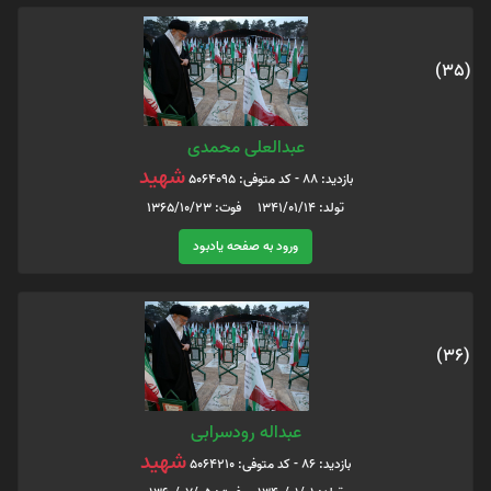
(35)
عبدالعلی محمدی
شهید
بازدید: 88 - کد متوفی: 5064095
تولد: 1341/01/14 فوت: 1365/10/23
ورود به صفحه یادبود
(36)
عبداله رودسرابی
شهید
بازدید: 86 - کد متوفی: 5064210