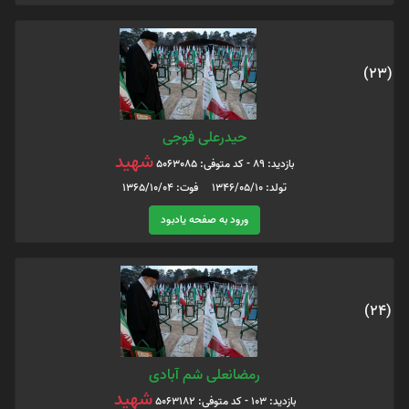
(23)
حیدرعلی فوجی
شهید
بازدید: 89 - کد متوفی: 5063085
تولد: 1346/05/10 فوت: 1365/10/04
ورود به صفحه یادبود
(24)
رمضانعلی شم آبادی
شهید
بازدید: 103 - کد متوفی: 5063182