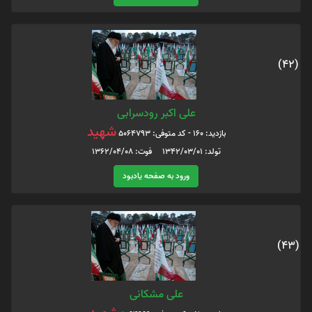
(42)
علی اکبر رودسرابی
شهید
بازدید: 160 - کد متوفی: 5064793
تولد: 1342/03/01 فوت: 1362/04/08
ورود به صفحه یادبود
(43)
علی مشکانی