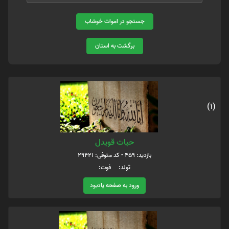
جستجو در اموات خوشاب
برگشت به استان
(1)
حیات قویدل
بازدید: 459 - کد متوفی: 29421
تولد: فوت:
ورود به صفحه یادبود