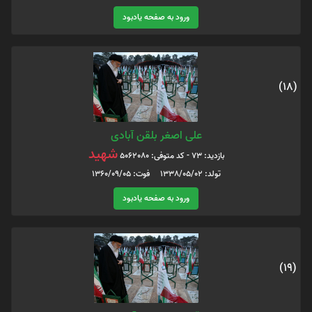
ورود به صفحه یادبود
(18)
علی اصغر بلقن آبادی
شهید
بازدید: 73 - کد متوفی: 5062080
تولد: 1338/05/02 فوت: 1360/09/05
ورود به صفحه یادبود
(19)