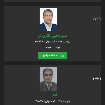
(32)
سید یحیی ذاکری فر
بازدید: 372 - کد متوفی: 37898
تولد: فوت:
ورود به صفحه یادبود
(33)
آقای .
بازدید: 320 - کد متوفی: 38077