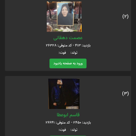
(2)
عصمت دهقانی
بازدید: 413 - کد متوفی: 26328
تولد: فوت:
ورود به صفحه یادبود
(3)
قاسم ابوعطا
بازدید: 2450 - کد متوفی: 26641
تولد: فوت: