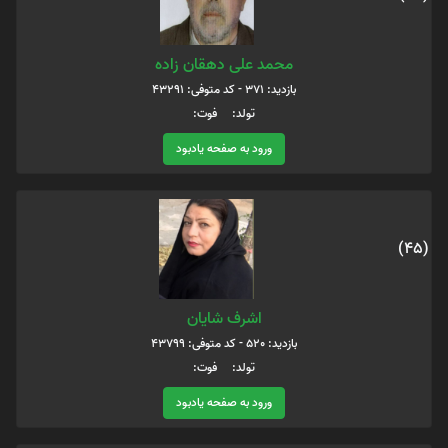
محمد علی دهقان زاده
بازدید: 371 - کد متوفی: 43291
تولد: فوت:
ورود به صفحه یادبود
(45)
اشرف شایان
بازدید: 520 - کد متوفی: 43799
تولد: فوت:
ورود به صفحه یادبود