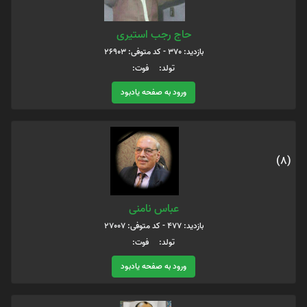
حاج رجب استیری
بازدید: 370 - کد متوفی: 26903
تولد: فوت:
ورود به صفحه یادبود
(8)
عباس نامنی
بازدید: 477 - کد متوفی: 27007
تولد: فوت:
ورود به صفحه یادبود