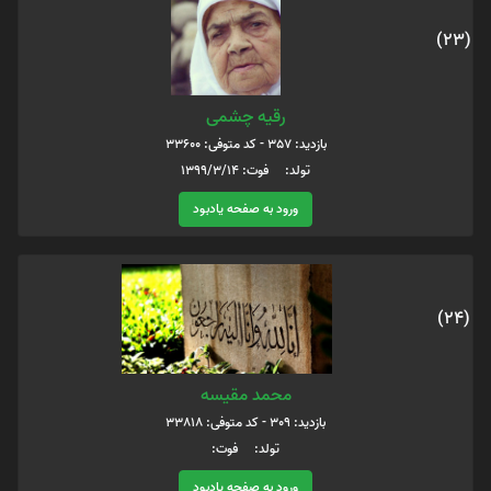
(23)
رقیه چشمی
بازدید: 357 - کد متوفی: 33600
تولد: فوت: ۱۳۹۹/۳/۱۴
ورود به صفحه یادبود
(24)
محمد مقیسه
بازدید: 309 - کد متوفی: 33818
تولد: فوت:
ورود به صفحه یادبود