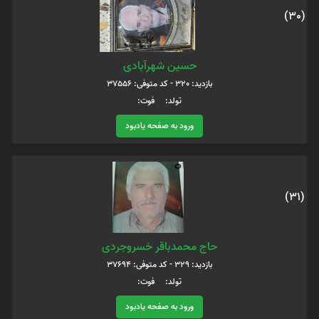
(30)
حسین شهرآبادی
بازدید: 320 - کد متوفی: 37556
تولد: فوت:
ورود به صفحه یادبود
(31)
حاج محمدباقر خسروجردی
بازدید: 329 - کد متوفی: 37694
تولد: فوت:
ورود به صفحه یادبود