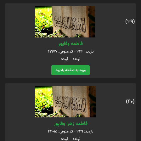
(39)
فاطمه وفاپور
بازدید: 322 - کد متوفی: 41977
تولد: فوت:
ورود به صفحه یادبود
(40)
فاطمه زهرا وفاپور
بازدید: 329 - کد متوفی: 42015
تولد: فوت: