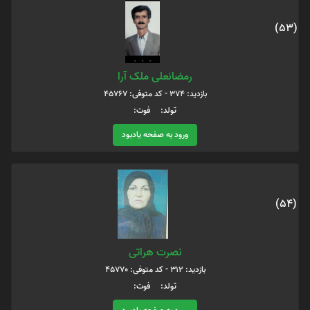
(53)
رمضانعلی ملک آرا
بازدید: 374 - کد متوفی: 45767
تولد: فوت:
ورود به صفحه یادبود
(54)
نصرت هراتی
بازدید: 312 - کد متوفی: 45770
تولد: فوت: