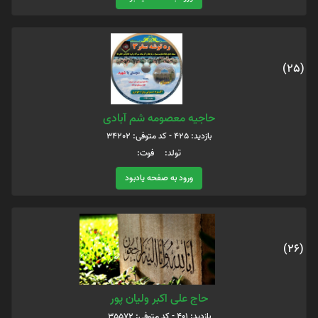
(25)
حاجیه معصومه شم آبادی
بازدید: 425 - کد متوفی: 34202
تولد: فوت:
ورود به صفحه یادبود
(26)
حاج علی اکبر ولیان پور
بازدید: 401 - کد متوفی: 35572