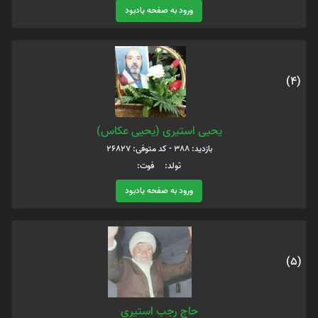
ورود به صفحه یادبود
(4)
یحیی استیری (یحیی عکاس)
بازدید: 388 - کد متوفی: 26827
تولد: فوت:
ورود به صفحه یادبود
(5)
حاج رجب استیری