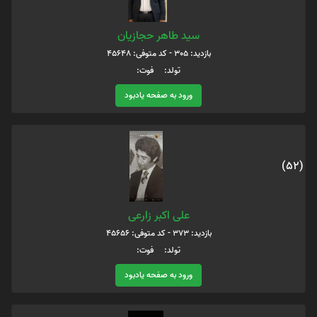
سید طاهر حجازیان
بازدید: 305 - کد متوفی: 45648
تولد: فوت:
ورود به صفحه یادبود
(52)
علی اکبر زارعی
بازدید: 373 - کد متوفی: 45656
تولد: فوت:
ورود به صفحه یادبود