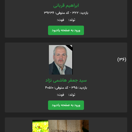
ابراهیم قربانی
بازدید: 322 - کد متوفی: 39236
تولد: فوت:
ورود به صفحه یادبود
(36)
سید جعفر هاشمی نژاد
بازدید: 395 - کد متوفی: 40510
تولد: فوت:
ورود به صفحه یادبود