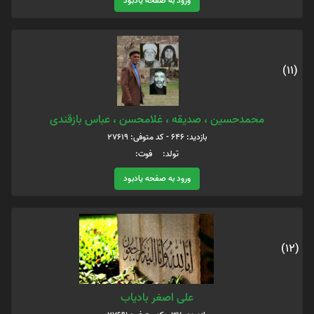
ورود به صفحه یادبود
(11)
محمدحسین ، صدیقه ، غلامحسن ، عباس بازقندی
بازدید: 646 - کد متوفی: 27619
تولد: فوت:
ورود به صفحه یادبود
(12)
علی اصغر بادیاب