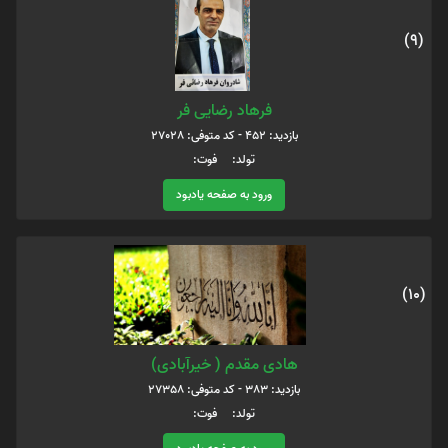
(9)
فرهاد رضایی فر
بازدید: 452 - کد متوفی: 27028
تولد: فوت:
ورود به صفحه یادبود
(10)
هادی مقدم ( خیرآبادی)
بازدید: 383 - کد متوفی: 27358
تولد: فوت: