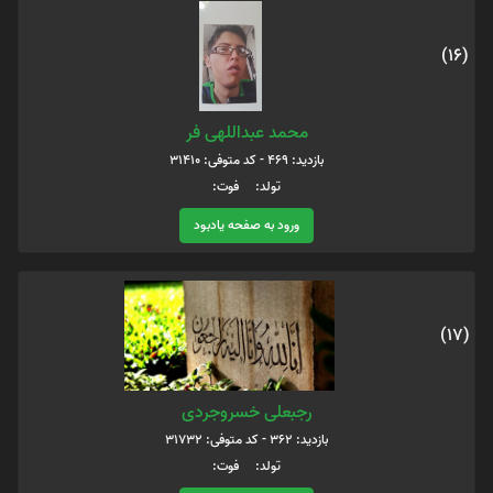
(16)
محمد عبداللهی فر
بازدید: 469 - کد متوفی: 31410
تولد: فوت:
ورود به صفحه یادبود
(17)
رجبعلی خسروجردی
بازدید: 362 - کد متوفی: 31732
تولد: فوت: