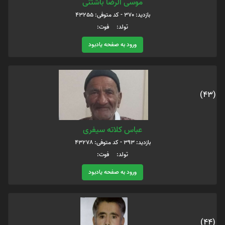
موسی الرضا باشتنی
بازدید: 370 - کد متوفی: 43255
تولد: فوت:
ورود به صفحه یادبود
(43)
عباس کلاته سیفری
بازدید: 393 - کد متوفی: 43278
تولد: فوت:
ورود به صفحه یادبود
(44)