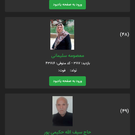
ورود به صفحه یادبود
(48)
معصومه سلیمانی
بازدید: 387 - کد متوفی: 43816
تولد: فوت:
ورود به صفحه یادبود
(49)
حاج سیف الله حکیمی پور