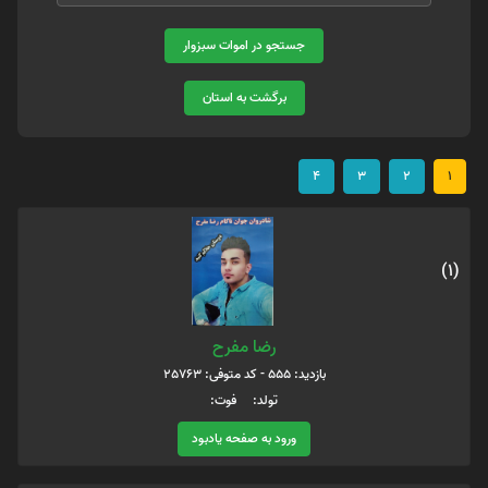
جستجو در اموات سبزوار
برگشت به استان
4
3
2
1
(1)
رضا مفرح
بازدید: 555 - کد متوفی: 25763
تولد: فوت:
ورود به صفحه یادبود