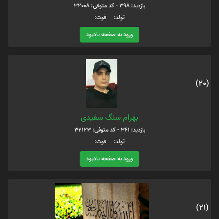
بازدید: 398 - کد متوفی: 32008
تولد: فوت:
ورود به صفحه یادبود
(20)
بهرام سنگ سفیدی
بازدید: 361 - کد متوفی: 32123
تولد: فوت:
ورود به صفحه یادبود
(21)