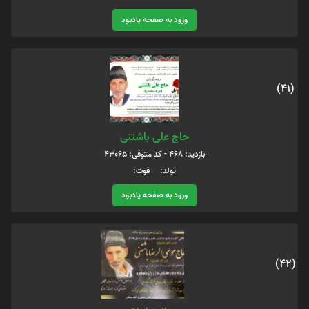
ورود به صفحه یادبود
(41)
حاج علی باشتنی
بازدید: 468 - کد متوفی: 43065
تولد: فوت:
ورود به صفحه یادبود
(42)