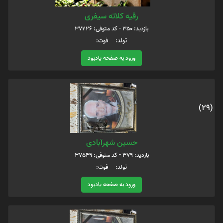
رقیه کلاته سیفری
بازدید: 350 - کد متوفی: 37226
تولد: فوت:
ورود به صفحه یادبود
(29)
حسین شهرآبادی
بازدید: 379 - کد متوفی: 37549
تولد: فوت:
ورود به صفحه یادبود