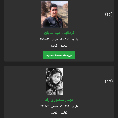
(46)
کربلایی امید شایان
بازدید: 671 - کد متوفی: 43802
تولد: فوت:
ورود به صفحه یادبود
(47)
مهناز منصوری راد
بازدید: 401 - کد متوفی: 43806
تولد: فوت: