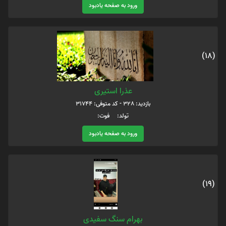
ورود به صفحه یادبود
(18)
عذرا استیری
بازدید: 328 - کد متوفی: 31744
تولد: فوت:
ورود به صفحه یادبود
(19)
بهرام سنگ سفیدی