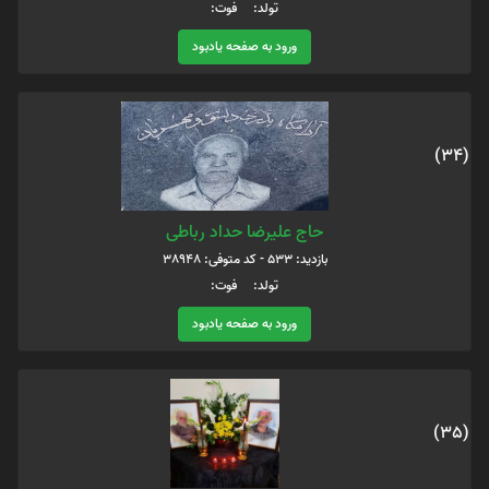
تولد: فوت:
ورود به صفحه یادبود
(34)
حاج علیرضا حداد رباطی
بازدید: 533 - کد متوفی: 38948
تولد: فوت:
ورود به صفحه یادبود
(35)