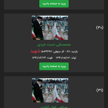
ورود به صفحه یادبود
(30)
محمدعلی دست جردی
شهید
بازدید: 87 - کد متوفی: 5064697
تولد: 1340/05/02 فوت: 1361/06/24
ورود به صفحه یادبود
(31)
مرتضی امان آبادی