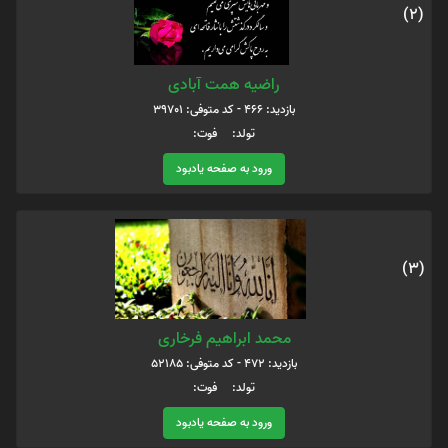
(2)
راضیه همت آبادی
بازدید: 466 - کد متوفی: 39701
تولد: فوت:
ورود به صفحه یادبود
(3)
محمد ابراهیم فرخاری
بازدید: 472 - کد متوفی: 52185
تولد: فوت:
ورود به صفحه یادبود