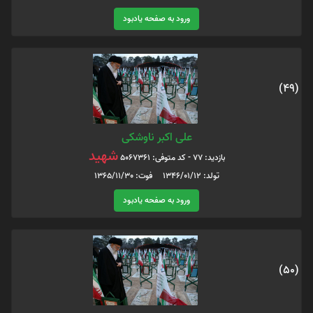
ورود به صفحه یادبود
(49)
علی اکبر ناوشکی
شهید
بازدید: 77 - کد متوفی: 5067361
تولد: 1346/01/12 فوت: 1365/11/30
ورود به صفحه یادبود
(50)