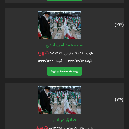
(23)
سیدمحمد امان آبادی
شهید
بازدید: 96 - کد متوفی: 5063679
تولد: 1343/02/02 فوت: 1363/12/21
ورود به صفحه یادبود
(24)
صادق مرزانی
شهید
بازدید: 78 - کد متوفی: 5063898