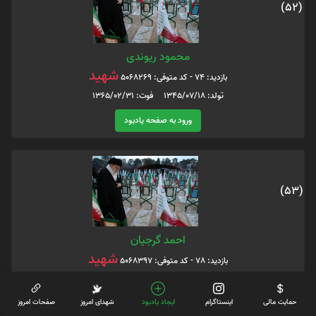
(52)
محمود ریوندی
شهید
بازدید: 74 - کد متوفی: 5068269
تولد: 1345/07/18 فوت: 1365/02/31
ورود به صفحه یادبود
(53)
احمد گرجیان
شهید
بازدید: 78 - کد متوفی: 5068397
تولد: 1343/07/01 فوت: 1361/12/07
حمایت مالی
اینستاگرام
ایجاد یادبود
شهدای امروز
صفحات امروز
ورود به صفحه یادبود