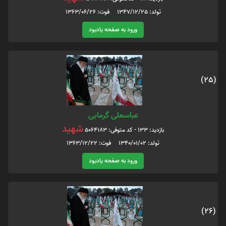
تولد: 1347/12/25 فوت: 1363/06/26
ورود به صفحه یادبود
(25)
عباسعلی گرمابی
شهید
بازدید: 133 - کد متوفی: 5064183
تولد: 1340/01/02 فوت: 1363/12/22
ورود به صفحه یادبود
(26)