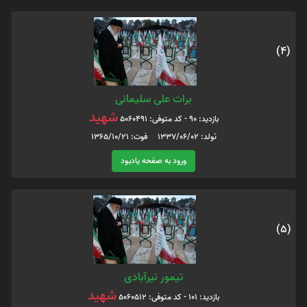
(4)
برات علی سلیمانی
شهید
بازدید: 90 - کد متوفی: 5060491
تولد: 1337/06/02 فوت: 1365/10/21
ورود به صفحه یادبود
(5)
تیمور نیرآبادی
شهید
بازدید: 101 - کد متوفی: 5060512