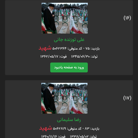
(16)
علی توزنده جانی
شهید
بازدید: 75 - کد متوفی: 5062364
تولد: 1345/06/30 فوت: 1362/05/17
ورود به صفحه یادبود
(17)
رضا سلیمانی
شهید
بازدید: 83 - کد متوفی: 5062819
تولد: 1338/05/02 فوت: 1360/11/16