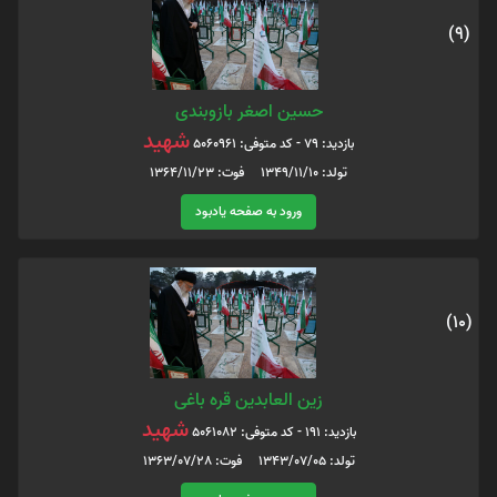
(9)
حسین اصغر بازوبندی
شهید
بازدید: 79 - کد متوفی: 5060961
تولد: 1349/11/10 فوت: 1364/11/23
ورود به صفحه یادبود
(10)
زین العابدین قره باغی
شهید
بازدید: 191 - کد متوفی: 5061082
تولد: 1343/07/05 فوت: 1363/07/28