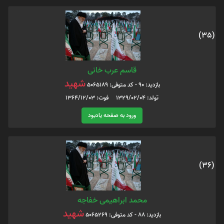
(35)
قاسم عرب خانی
شهید
بازدید: 90 - کد متوفی: 5065189
تولد: 1329/02/04 فوت: 1364/12/03
ورود به صفحه یادبود
(36)
محمد ابراهیمی خفاجه
شهید
بازدید: 88 - کد متوفی: 5065269