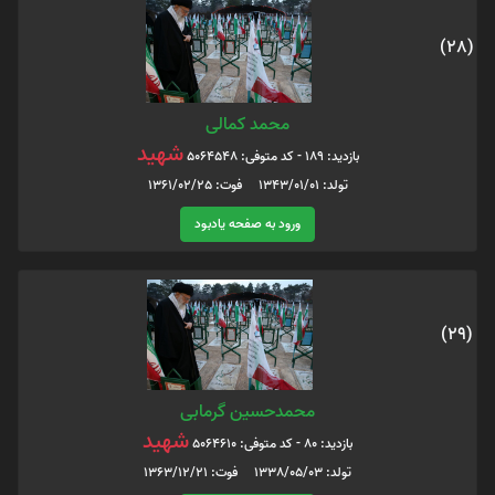
(28)
محمد کمالی
شهید
بازدید: 189 - کد متوفی: 5064548
تولد: 1343/01/01 فوت: 1361/02/25
ورود به صفحه یادبود
(29)
محمدحسین گرمابی
شهید
بازدید: 80 - کد متوفی: 5064610
تولد: 1338/05/03 فوت: 1363/12/21