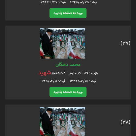
تولد: 1345/05/25 فوت: 1366/12/27
ورود به صفحه یادبود
(37)
محمد دهگان
شهید
بازدید: 89 - کد متوفی: 5065308
تولد: 1344/03/15 فوت: 1365/04/11
ورود به صفحه یادبود
(38)