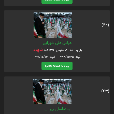
(42)
عباس علی شورابی
شهید
بازدید: 82 - کد متوفی: 5066176
تولد: 1343/01/25 فوت: 1361/05/02
ورود به صفحه یادبود
(43)
رمضانعلی پیرانی