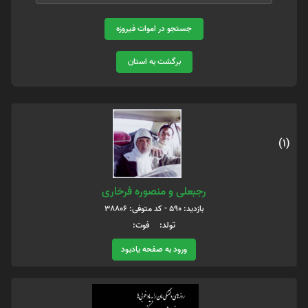
جستجو در اموات فیروزه
برگشت به استان
(1)
رجبعلی و منصوره فرخاری
بازدید: 590 - کد متوفی: 38806
تولد: فوت:
ورود به صفحه یادبود