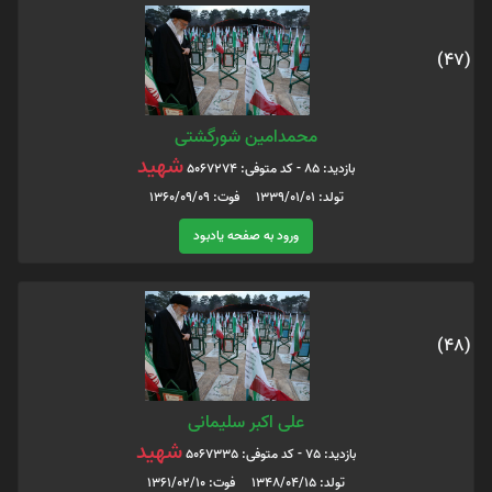
(47)
محمدامین شورگشتی
شهید
بازدید: 85 - کد متوفی: 5067274
تولد: 1339/01/01 فوت: 1360/09/09
ورود به صفحه یادبود
(48)
علی اکبر سلیمانی
شهید
بازدید: 75 - کد متوفی: 5067335
تولد: 1348/04/15 فوت: 1361/02/10