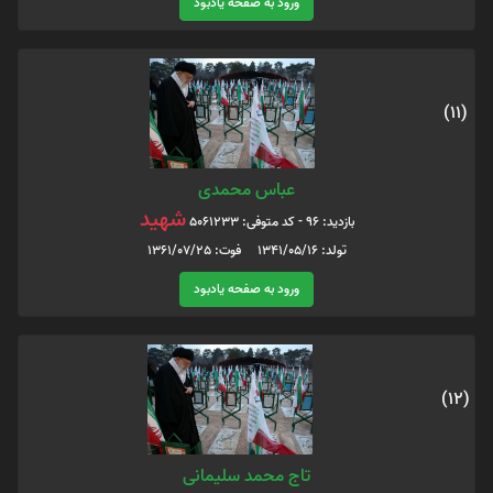
ورود به صفحه یادبود
(11)
عباس محمدی
شهید
بازدید: 96 - کد متوفی: 5061233
تولد: 1341/05/16 فوت: 1361/07/25
ورود به صفحه یادبود
(12)
تاج محمد سلیمانی