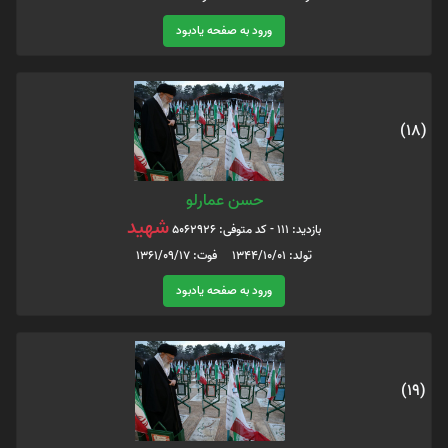
ورود به صفحه یادبود
(18)
حسن عمارلو
شهید
بازدید: 111 - کد متوفی: 5062926
تولد: 1344/10/01 فوت: 1361/09/17
ورود به صفحه یادبود
(19)