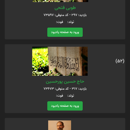
طوبی فتحی
بازدید: 297 - کد متوفی: 73597
تولد: فوت:
ورود به صفحه یادبود
(52)
حاج حسین پورحسین
بازدید: 317 - کد متوفی: 73673
تولد: فوت:
ورود به صفحه یادبود