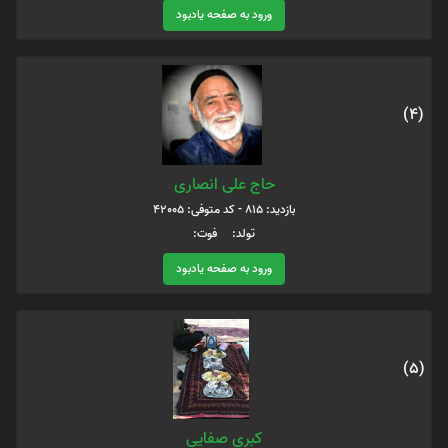
ورود به صفحه یادبود
(4)
حاج علی انصاری
بازدید: 815 - کد متوفی: 42005
تولد: فوت:
ورود به صفحه یادبود
(5)
کبری صفایی