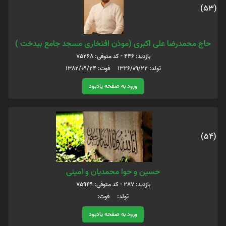
(53)
حاج محمدرضا علی اکبری (موذن افتخاری مسجد جامع بیدخت )
بازدید: 446 - کد متوفی: 75268
تولد: 1326/09/22 فوت: 1382/09/24
ورود به صفحه یادبود
(54)
حسین و حوا محمدیان و امینی
بازدید: 287 - کد متوفی: 75949
تولد: فوت:
ورود به صفحه یادبود