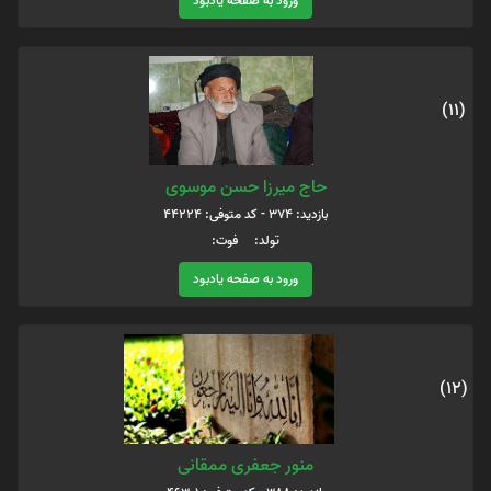
ورود به صفحه یادبود
(11)
حاج میرزا حسن موسوی
بازدید: 374 - کد متوفی: 44224
تولد: فوت:
ورود به صفحه یادبود
(12)
منور جعفری ممقانی