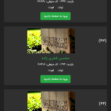
بازدید: 346 - کد متوفی: 67840
تولد: فوت:
ورود به صفحه یادبود
(43)
محسن فخری زاده
بازدید: 294 - کد متوفی: 68418
تولد: فوت:
ورود به صفحه یادبود
(44)