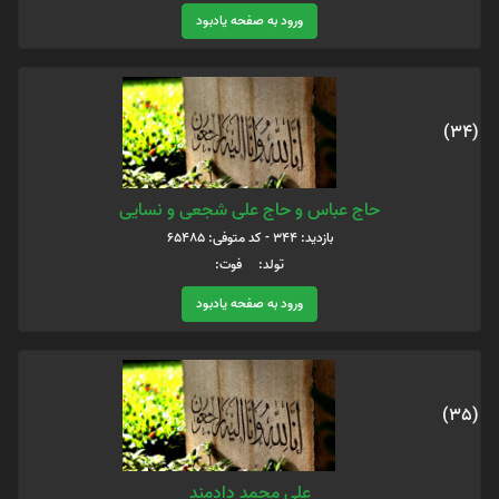
ورود به صفحه یادبود
(34)
حاج عباس و حاج علی شجعی و نسایی
بازدید: 344 - کد متوفی: 65485
تولد: فوت:
ورود به صفحه یادبود
(35)
علی محمد دادمند