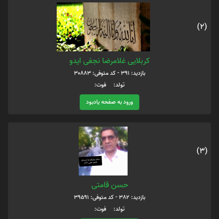
(2)
کربلایی غلامرضا نجفی ایدو
بازدید: 391 - کد متوفی: 30883
تولد: فوت:
ورود به صفحه یادبود
(3)
حسن قامتی
بازدید: 382 - کد متوفی: 39591
تولد: فوت: