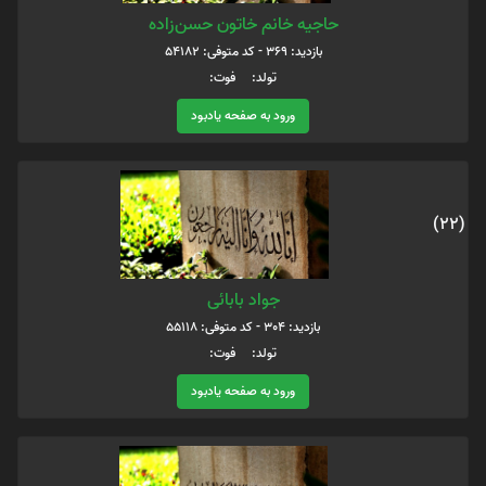
حاجیه خانم خاتون حسن‌زاده
بازدید: 369 - کد متوفی: 54182
تولد: فوت:
ورود به صفحه یادبود
(22)
جواد بابائی
بازدید: 304 - کد متوفی: 55118
تولد: فوت:
ورود به صفحه یادبود