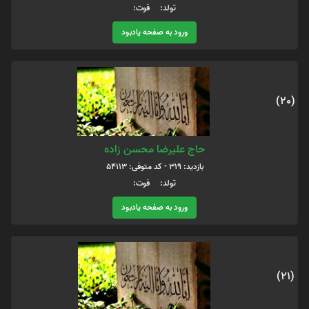
تولد: فوت:
ورود به صفحه یادبود
(20)
حاج علیرضا محسن زاده
بازدید: 319 - کد متوفی: 54113
تولد: فوت:
ورود به صفحه یادبود
(21)