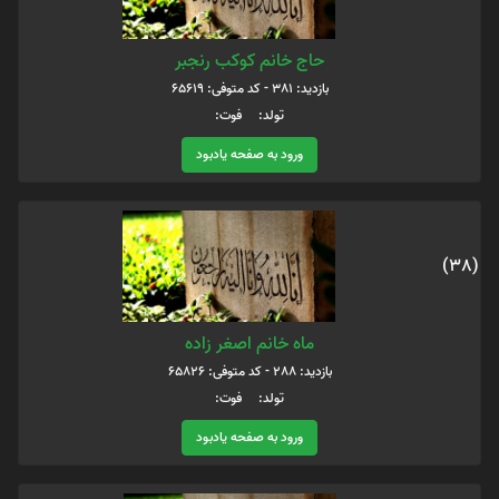
حاج خانم کوکب رنجبر
بازدید: 381 - کد متوفی: 65619
تولد: فوت:
ورود به صفحه یادبود
(38)
ماه خانم اصغر زاده
بازدید: 288 - کد متوفی: 65826
تولد: فوت:
ورود به صفحه یادبود