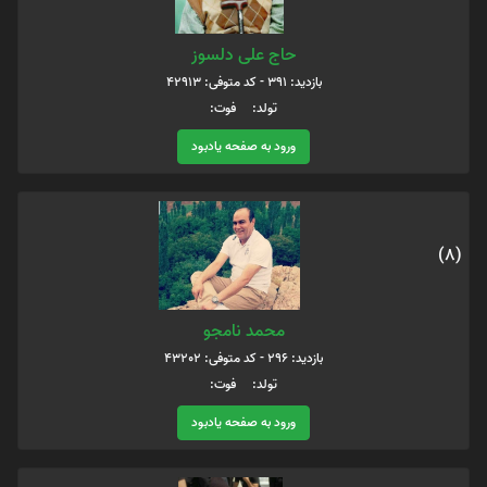
حاج علی دلسوز
بازدید: 391 - کد متوفی: 42913
تولد: فوت:
ورود به صفحه یادبود
(8)
محمد نامجو
بازدید: 296 - کد متوفی: 43202
تولد: فوت:
ورود به صفحه یادبود