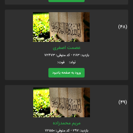
(48)
عصمت اصغری
بازدید: 283 - کد متوفی: 72473
تولد: فوت:
ورود به صفحه یادبود
(49)
مریم محمدزاده
بازدید: 297 - کد متوفی: 72550