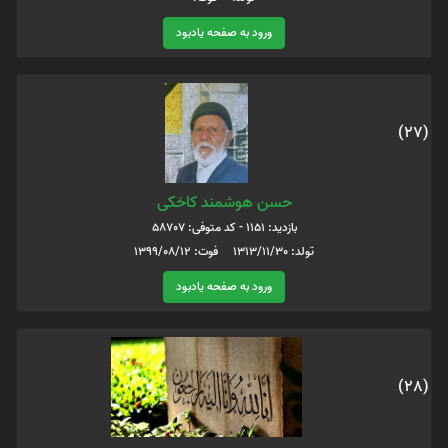
ورود به صفحه یادبود
(27)
حسن هوشمند کاخکی
بازدید: 1151 - کد متوفی: 58707
تولد: 1313/11/30 فوت: 1399/08/12
ورود به صفحه یادبود
(28)