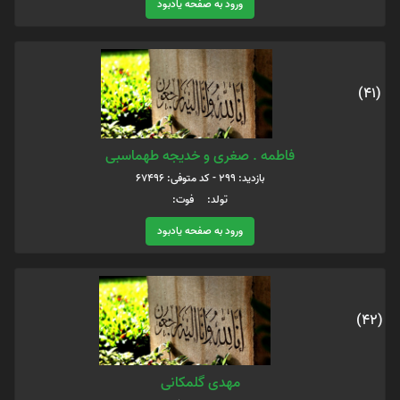
ورود به صفحه یادبود
(41)
فاطمه . صغری و خدیجه طهماسبی
بازدید: 299 - کد متوفی: 67496
تولد: فوت:
ورود به صفحه یادبود
(42)
مهدی گلمکانی