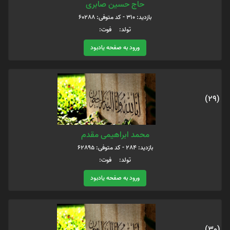
حاج حسین صابری
بازدید: 310 - کد متوفی: 60288
تولد: فوت:
ورود به صفحه یادبود
(29)
محمد ابراهیمی مقدم
بازدید: 284 - کد متوفی: 62895
تولد: فوت:
ورود به صفحه یادبود
(30)