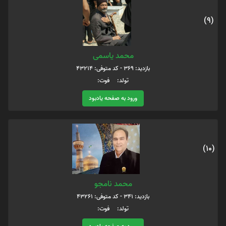
(9)
محمد یاسمی
بازدید: 369 - کد متوفی: 43214
تولد: فوت:
ورود به صفحه یادبود
(10)
محمد نامجو
بازدید: 341 - کد متوفی: 43261
تولد: فوت: