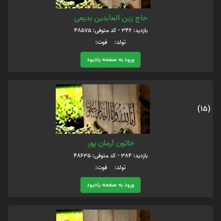
حاج زین العابدین بدیعی
بازدید: 346 - کد متوفی: 48575
تولد: فوت:
ورود به صفحه یادبود
(15)
خاتون آرمان پور
بازدید: 384 - کد متوفی: 48635
تولد: فوت:
ورود به صفحه یادبود