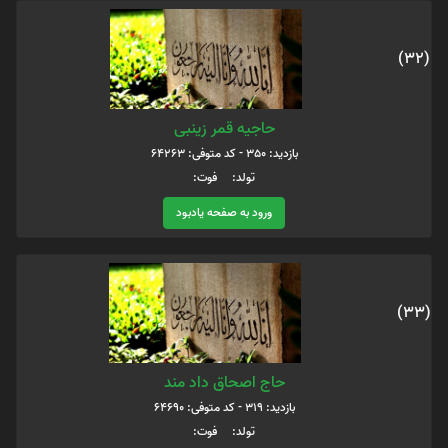
(32)
حاجیه قمر زینبی
بازدید: 350 - کد متوفی: 64263
تولد: فوت:
ورود به صفحه یادبود
(33)
حاج اصحاق داد مند
بازدید: 319 - کد متوفی: 64690
تولد: فوت: