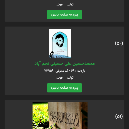
تولد: فوت:
ورود به صفحه یادبود
(50)
محمدحسین علی حسینی نجم آباد
بازدید: 691 - کد متوفی: 72959
تولد: فوت:
ورود به صفحه یادبود
(51)