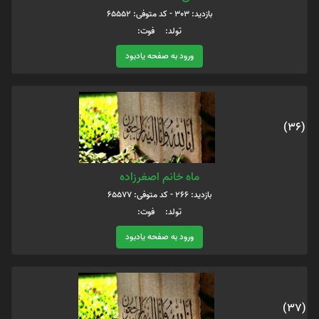
بازدید: 303 - کد متوفی: 65552
تولد: فوت:
ورود به صفحه یادبود
(36)
ماه خانم اصغرزاده
بازدید: 266 - کد متوفی: 65577
تولد: فوت:
ورود به صفحه یادبود
(37)