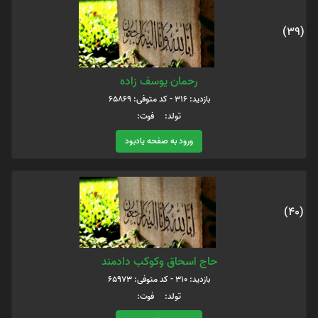
(39)
رحمان یوسف زاده
بازدید: 316 - کد متوفی: 65869
تولد: فوت:
ورود به صفحه یادبود
(40)
حاج اسحاق وکوکب دادمند
بازدید: 310 - کد متوفی: 65973
تولد: فوت: