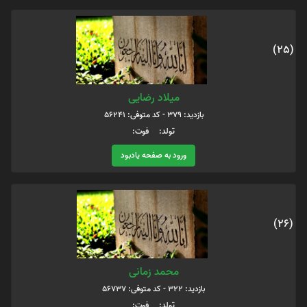
(25)
میلاد رضایی
بازدید: 379 - کد متوفی: 56241
تولد: فوت:
ورود به صفحه یادبود
(26)
محمد زمانی
بازدید: 322 - کد متوفی: 56737
تولد: فوت: