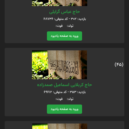
حاج عباس گرایلی
بازدید: 302 - کد متوفی: 68736
تولد: فوت:
ورود به صفحه یادبود
(45)
حاج کربلایی اسماعیل صمدزاده
بازدید: 353 - کد متوفی: 69612
تولد: فوت:
ورود به صفحه یادبود