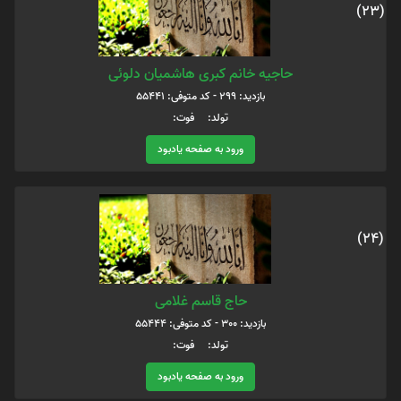
(23)
حاجیه خانم کبری هاشمیان دلوئی
بازدید: 299 - کد متوفی: 55441
تولد: فوت:
ورود به صفحه یادبود
(24)
حاج قاسم غلامی
بازدید: 300 - کد متوفی: 55444
تولد: فوت:
ورود به صفحه یادبود