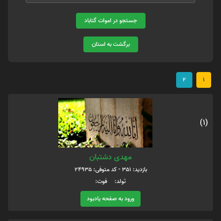
جستجو در اموات گناباد
برگشت به استان
2
1
(1)
مهدی دشتبان
بازدید: 351 - کد متوفی: 24935
تولد: فوت:
ورود به صفحه یادبود