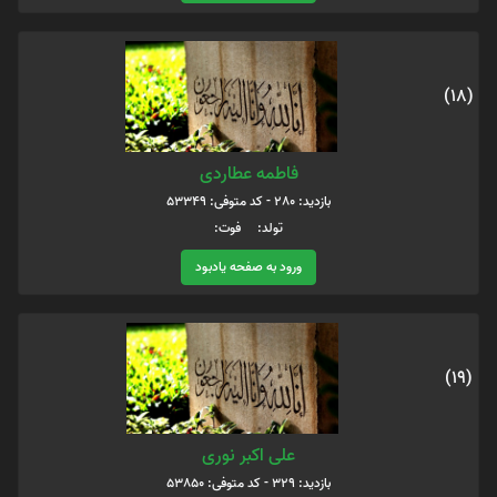
(18)
فاطمه عطاردی
بازدید: 280 - کد متوفی: 53349
تولد: فوت:
ورود به صفحه یادبود
(19)
علی اکبر نوری
بازدید: 329 - کد متوفی: 53850