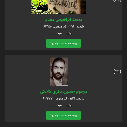
محمد ابراهیمی مقدم
بازدید: 316 - کد متوفی: 62950
تولد: فوت:
ورود به صفحه یادبود
(31)
مرحوم حسین باقری کاخکی
بازدید: 521 - کد متوفی: 63422
تولد: فوت:
ورود به صفحه یادبود