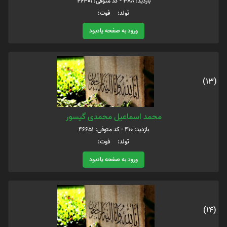
بازدید: 388 - کد متوفی: 46301
تولد: فوت:
ورود به صفحه یادبود
(13)
محمد اسماعیل محمدی گیسور
بازدید: 410 - کد متوفی: 46651
تولد: فوت:
ورود به صفحه یادبود
(14)