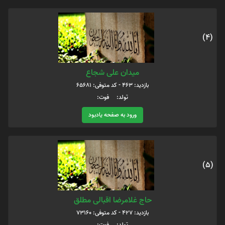
(4)
میدان علی شجاع
بازدید: 463 - کد متوفی: 65681
تولد: فوت:
ورود به صفحه یادبود
(5)
حاج غلامرضا اقبالی مطلق
بازدید: 427 - کد متوفی: 73160
تولد: فوت: