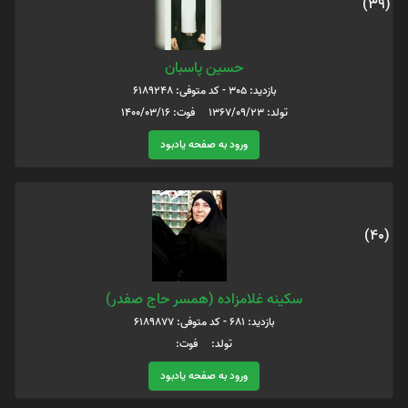
(39)
حسین پاسبان
بازدید: 305 - کد متوفی: 6189248
تولد: 1367/09/23 فوت: 1400/03/16
ورود به صفحه یادبود
(40)
سکینه غلامزاده (همسر حاج صفدر)
بازدید: 681 - کد متوفی: 6189877
تولد: فوت:
ورود به صفحه یادبود