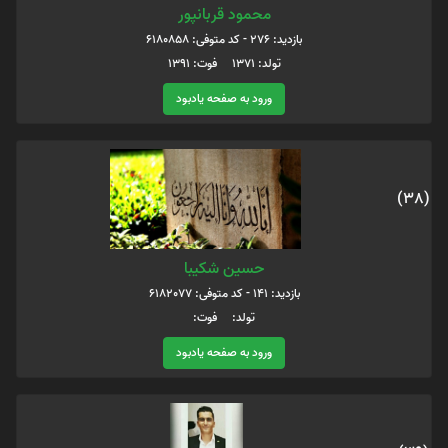
محمود قربانپور
بازدید: 276 - کد متوفی: 6180858
تولد: 1371 فوت: 1391
ورود به صفحه یادبود
(38)
حسین شکیبا
بازدید: 141 - کد متوفی: 6182077
تولد: فوت:
ورود به صفحه یادبود