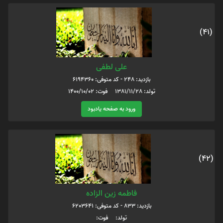
(41)
علی لطفی
بازدید: 248 - کد متوفی: 6194360
تولد: 1381/11/28 فوت: 1400/10/02
ورود به صفحه یادبود
(42)
فاطمه زین الزاده
بازدید: 833 - کد متوفی: 6203641
تولد: فوت: