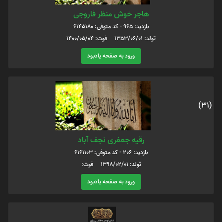
هاجر خوش منظر فاروجی
بازدید: 965 - کد متوفی: 6145180
تولد: 1353/06/01 فوت: 1400/05/04
ورود به صفحه یادبود
(31)
رقیه جعفری نجف آباد
بازدید: 206 - کد متوفی: 6161103
تولد: 1398/02/01 فوت:
ورود به صفحه یادبود