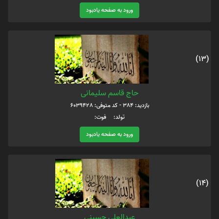
ورود به صفحه یادبود
(13)
حاج قاسم سلیمانی
بازدید: 384 - کد متوفی: 6039428
تولد: فوت:
ورود به صفحه یادبود
(14)
عبدالعلی حسینی