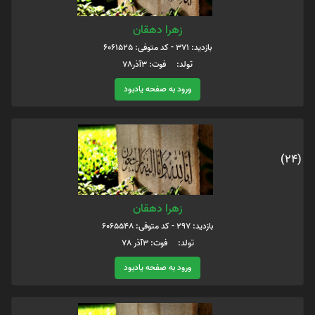
زهرا دهقان
بازدید: 371 - کد متوفی: 6061525
تولد: فوت: 3آذر78
ورود به صفحه یادبود
(24)
زهرا دهقان
بازدید: 297 - کد متوفی: 6065548
تولد: فوت: 3آذر 78
ورود به صفحه یادبود