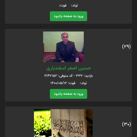
تولد: فوت:
ورود به صفحه یادبود
(29)
حسین اصغر اسفندیاری
بازدید: 332 - کد متوفی: 6142152
تولد: فوت: 1400/05/12
ورود به صفحه یادبود
(30)