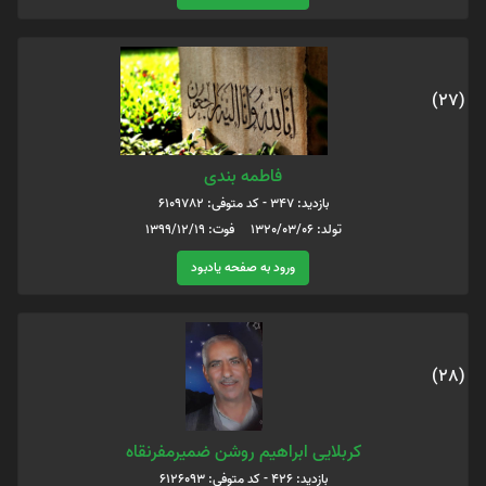
(27)
فاطمه بندی
بازدید: 347 - کد متوفی: 6109782
تولد: 1320/03/06 فوت: 1399/12/19
ورود به صفحه یادبود
(28)
کربلایی ابراهیم روشن ضمیرمفرنقاه
بازدید: 426 - کد متوفی: 6126093