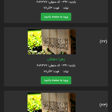
بازدید: 392 - کد متوفی: 6061377
تولد: فوت: 3آذر78
ورود به صفحه یادبود
(22)
زهرا دهقان
بازدید: 341 - کد متوفی: 6061477
تولد: فوت: 3آذر78
ورود به صفحه یادبود
(23)