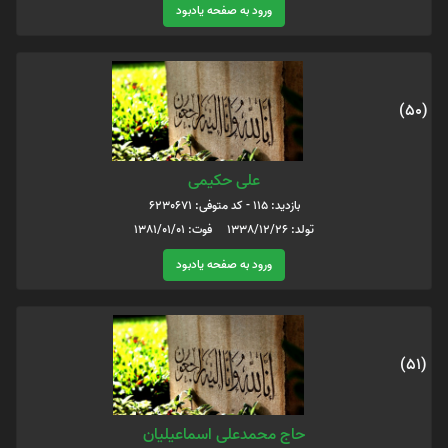
ورود به صفحه یادبود
(50)
علی حکیمی
بازدید: 115 - کد متوفی: 6230671
تولد: 1338/12/26 فوت: 1381/01/01
ورود به صفحه یادبود
(51)
حاج محمدعلی اسماعیلیان