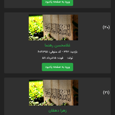
ورود به صفحه یادبود
(20)
غلامحسن رهنما
بازدید: 362 - کد متوفی: 6061351
تولد: فوت: 15خرداد 58
ورود به صفحه یادبود
(21)
زهرا دهقان