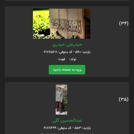
(34)
حیدرعلی حیدری
بازدید: 560 - کد متوفی: 6178528
تولد: فوت:
ورود به صفحه یادبود
(35)
عبدالحسین گلی
بازدید: 553 - کد متوفی: 6178699