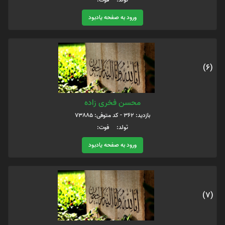
ورود به صفحه یادبود
(6)
محسن فخری زاده
بازدید: 362 - کد متوفی: 73885
تولد: فوت:
ورود به صفحه یادبود
(7)