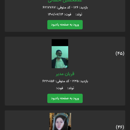
غلامحسبن احسانی
بازدید: 126 - کد متوفی: 6217787
تولد: فوت: 1401/07/14
ورود به صفحه یادبود
(45)
قربان مدیر
بازدید: 235 - کد متوفی: 6220156
تولد: فوت:
ورود به صفحه یادبود
(46)