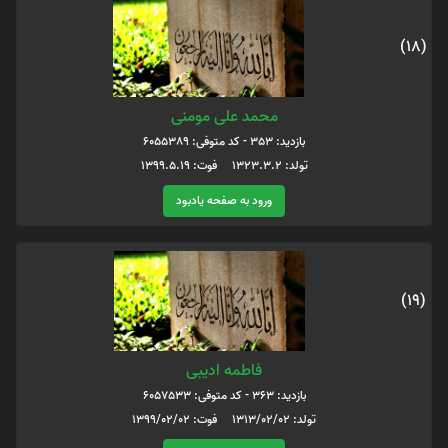
(18)
محمد علی مومنی
بازدید: 353 - کد متوفی: 6055389
تولد: 1323.3.2 فوت: 1399.5.19
ورود به صفحه یادبود
(19)
فاطمه ادیبی
بازدید: 363 - کد متوفی: 6057533
تولد: 1313/02/02 فوت: 1399/02/02