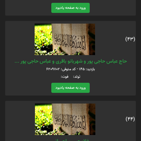
ورود به صفحه یادبود
(43)
حاج عباس حاجی پور و شهربانو باقری و عباس حاجی پور ...
بازدید: 145 - کد متوفی: 6209702
تولد: فوت:
ورود به صفحه یادبود
(44)