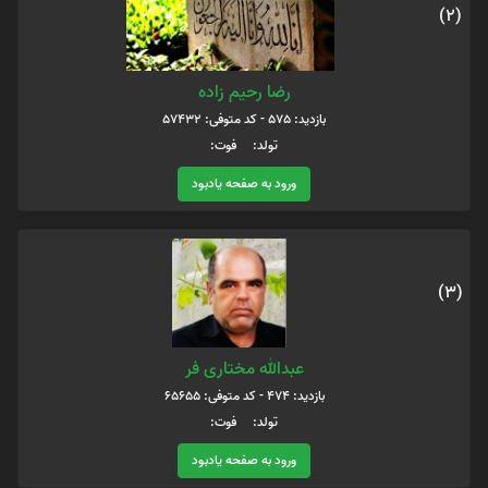
(2)
رضا رحیم زاده
بازدید: 575 - کد متوفی: 57432
تولد: فوت:
ورود به صفحه یادبود
(3)
عبدالله مختاری فر
بازدید: 474 - کد متوفی: 65655
تولد: فوت:
ورود به صفحه یادبود