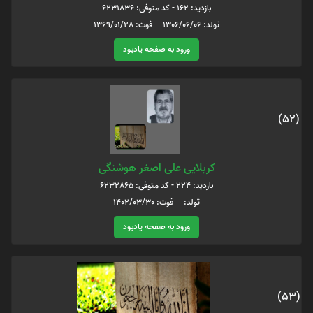
بازدید: 162 - کد متوفی: 6231836
تولد: 1306/06/06 فوت: 1369/01/28
ورود به صفحه یادبود
(52)
کربلایی علی اصغر هوشنگی
بازدید: 224 - کد متوفی: 6232865
تولد: فوت: 1402/03/30
ورود به صفحه یادبود
(53)