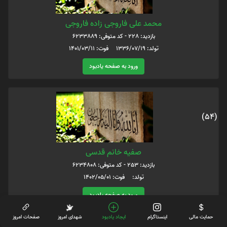
محمد علی فاروجی زاده فاروجی
بازدید: 228 - کد متوفی: 6233889
تولد: 1336/07/19 فوت: 1401/03/11
ورود به صفحه یادبود
(54)
صفیه خانم قدسی
بازدید: 253 - کد متوفی: 6234808
تولد: فوت: 1402/05/01
ورود به صفحه یادبود
حمایت مالی
اینستاگرام
ایجاد یادبود
شهدای امروز
صفحات امروز