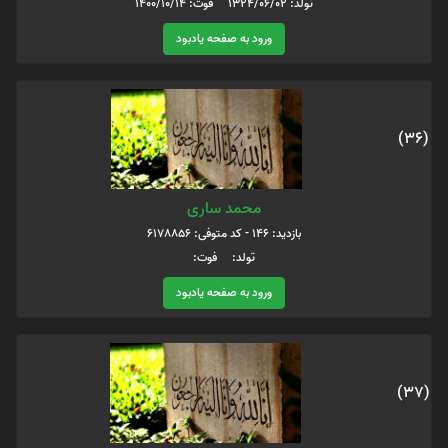
تولد: 1324/06/02 فوت: 1400/10/14
ورود به صفحه یادبود
(36)
محمد ساری
بازدید: 146 - کد متوفی: 6178856
تولد: فوت:
ورود به صفحه یادبود
(37)