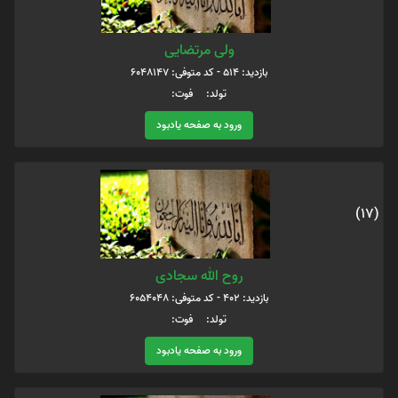
ولی مرتضایی
بازدید: 514 - کد متوفی: 6048147
تولد: فوت:
ورود به صفحه یادبود
(17)
روح الله سجادی
بازدید: 402 - کد متوفی: 6054048
تولد: فوت:
ورود به صفحه یادبود