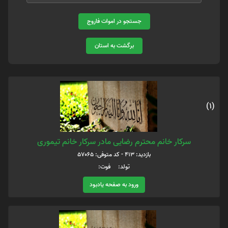
جستجو در اموات فاروج
برگشت به استان
(1)
سرکار خانم محترم رضایی مادر سرکار خانم تیموری
بازدید: 413 - کد متوفی: 57065
تولد: فوت:
ورود به صفحه یادبود