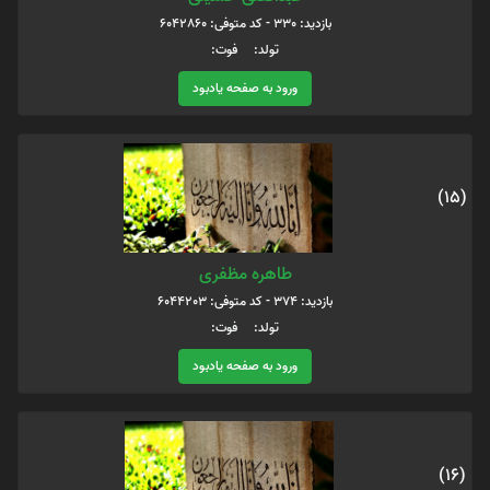
بازدید: 330 - کد متوفی: 6042860
تولد: فوت:
ورود به صفحه یادبود
(15)
طاهره مظفری
بازدید: 374 - کد متوفی: 6044203
تولد: فوت:
ورود به صفحه یادبود
(16)