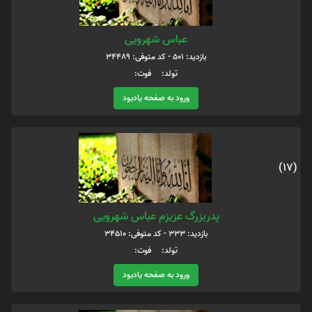
عباس شهرویی
بازدید: 501 - کد متوفی: 34489
تولد: فوت:
ورود به صفحه یادبود
(17)
پدربزرگ عزیزم عباس شهرویی
بازدید: 333 - کد متوفی: 34510
تولد: فوت:
ورود به صفحه یادبود