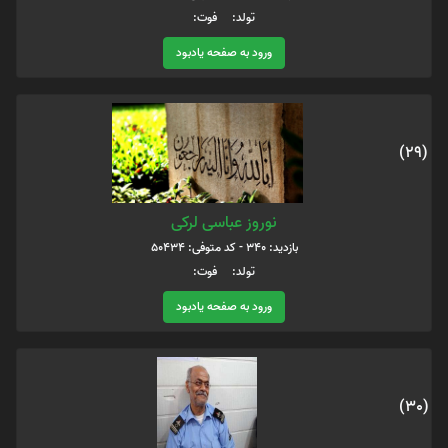
تولد: فوت:
ورود به صفحه یادبود
(29)
نوروز عباسی لرکی
بازدید: 340 - کد متوفی: 50434
تولد: فوت:
ورود به صفحه یادبود
(30)