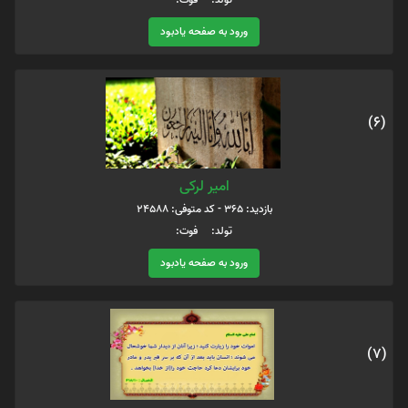
ورود به صفحه یادبود
(6)
امیر لرکی
بازدید: 365 - کد متوفی: 24588
تولد: فوت:
ورود به صفحه یادبود
(7)