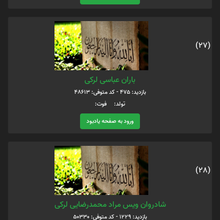
(27)
باران عباسی لرکی
بازدید: 475 - کد متوفی: 48613
تولد: فوت:
ورود به صفحه یادبود
(28)
شادروان ویس مراد محمدرضایی لرکی
بازدید: 1229 - کد متوفی: 50330