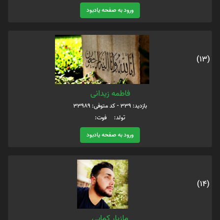
ورود به صفحه یادبود
(13)
فاطمه زیدانی
بازدید: 339 - کد متوفی: 33989
تولد: فوت:
ورود به صفحه یادبود
(14)
مازیار کمایی