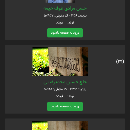
حسن مرادی طوف خیمه
بازدید: 356 - کد متوفی: 50457
تولد: فوت:
ورود به صفحه یادبود
(31)
حاج حسین محمدرضایی
بازدید: 333 - کد متوفی: 50618
تولد: فوت:
ورود به صفحه یادبود