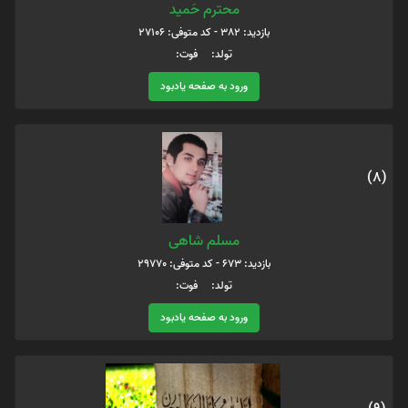
محترم حَمید
بازدید: 382 - کد متوفی: 27106
تولد: فوت:
ورود به صفحه یادبود
(8)
مسلم شاهی
بازدید: 673 - کد متوفی: 29770
تولد: فوت:
ورود به صفحه یادبود