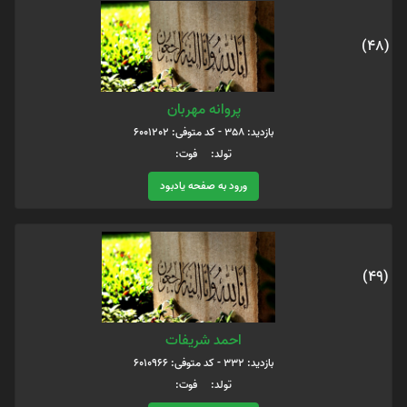
(48)
پروانه مهربان
بازدید: 358 - کد متوفی: 6001202
تولد: فوت:
ورود به صفحه یادبود
(49)
احمد شریفات
بازدید: 332 - کد متوفی: 6010966
تولد: فوت: