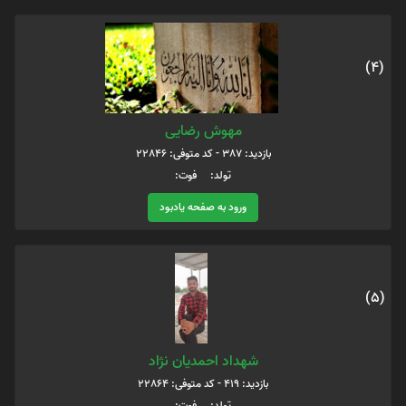
(4)
مهوش رضایی
بازدید: 387 - کد متوفی: 22846
تولد: فوت:
ورود به صفحه یادبود
(5)
شهداد احمدیان نژاد
بازدید: 419 - کد متوفی: 22864
تولد: فوت: