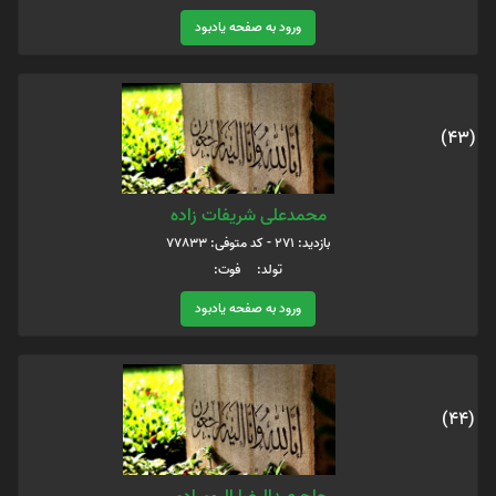
ورود به صفحه یادبود
(43)
محمدعلی شریفات زاده
بازدید: 271 - کد متوفی: 77833
تولد: فوت:
ورود به صفحه یادبود
(44)