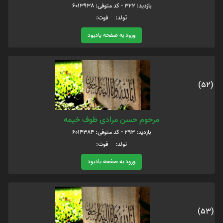
بازدید: 322 - کد متوفی: 6013938
تولد: فوت:
ورود به صفحه یادبود
(52)
مرحوم حسن مرادی طوف خیمه
بازدید: 293 - کد متوفی: 6014384
تولد: فوت:
ورود به صفحه یادبود
(53)