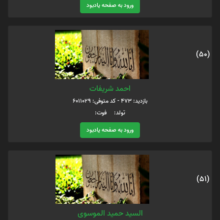
ورود به صفحه یادبود
(50)
احمد شریفات
بازدید: 473 - کد متوفی: 6011029
تولد: فوت:
ورود به صفحه یادبود
(51)
السید حمید الموسوی