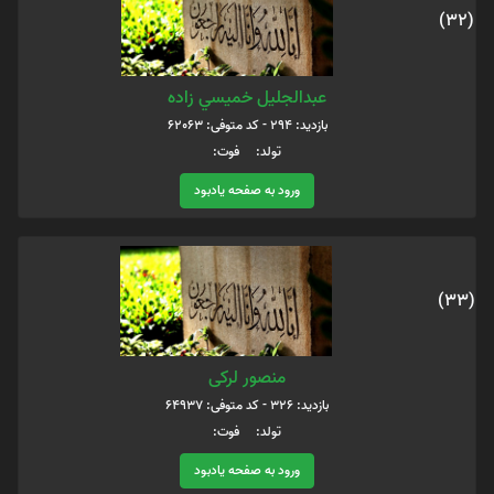
(32)
عبدالجليل خميسي زاده
بازدید: 294 - کد متوفی: 62063
تولد: فوت:
ورود به صفحه یادبود
(33)
منصور لرکی
بازدید: 326 - کد متوفی: 64937
تولد: فوت:
ورود به صفحه یادبود