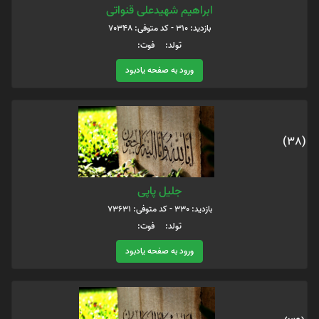
ابراهیم شهیدعلی قنواتی
بازدید: 310 - کد متوفی: 70348
تولد: فوت:
ورود به صفحه یادبود
(38)
جلیل پاپی
بازدید: 330 - کد متوفی: 73631
تولد: فوت:
ورود به صفحه یادبود