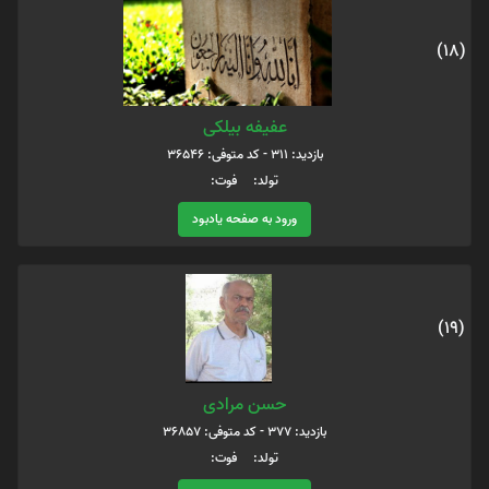
(18)
عفیفه بیلکی
بازدید: 311 - کد متوفی: 36546
تولد: فوت:
ورود به صفحه یادبود
(19)
حسن مرادی
بازدید: 377 - کد متوفی: 36857
تولد: فوت: