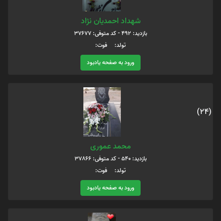
شهداد احمدیان نژاد
بازدید: 492 - کد متوفی: 37677
تولد: فوت:
ورود به صفحه یادبود
(24)
محمد عموری
بازدید: 540 - کد متوفی: 37866
تولد: فوت:
ورود به صفحه یادبود