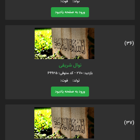
تولد: فوت:
ورود به صفحه یادبود
(36)
نوال شریفی
بازدید: 270 - کد متوفی: 69925
تولد: فوت:
ورود به صفحه یادبود
(37)