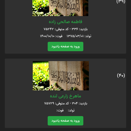
(39)
فاطمه صالحی زاده
بازدید: 336 - کد متوفی: 75242
تولد: 1375/03/01 فوت: 1400/10/10
ورود به صفحه یادبود
(40)
ماهرخ زارعی لنده
بازدید: 304 - کد متوفی: 75729
تولد: فوت:
ورود به صفحه یادبود