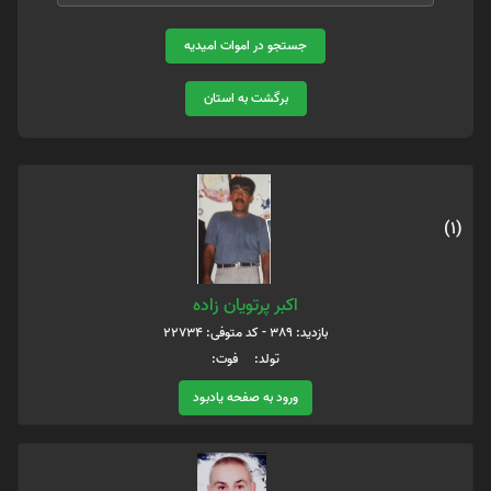
جستجو در اموات امیدیه
برگشت به استان
(1)
اکبر پرتویان زاده
بازدید: 389 - کد متوفی: 22734
تولد: فوت:
ورود به صفحه یادبود