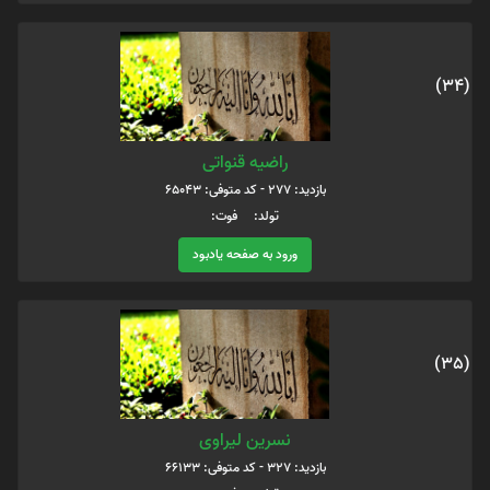
(34)
راضیه قنواتی
بازدید: 277 - کد متوفی: 65043
تولد: فوت:
ورود به صفحه یادبود
(35)
نسرین لیراوی
بازدید: 327 - کد متوفی: 66133