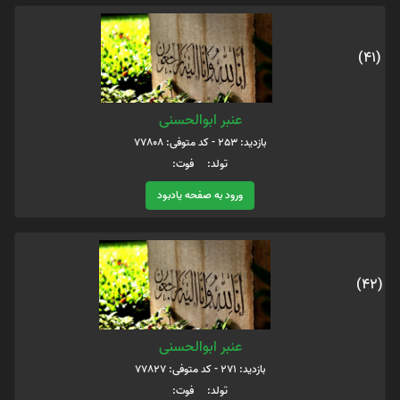
(41)
عنبر ابوالحسنی
بازدید: 253 - کد متوفی: 77808
تولد: فوت:
ورود به صفحه یادبود
(42)
عنبر ابوالحسنی
بازدید: 271 - کد متوفی: 77827
تولد: فوت: