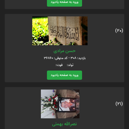
ورود به صفحه یادبود
(20)
حسن مرادی
بازدید: 308 - کد متوفی: 36860
تولد: فوت:
ورود به صفحه یادبود
(21)
نصرالله بهمئی