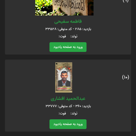
(9)
فاطمه سفيحى
بازدید: 285 - کد متوفی: 33528
تولد: فوت:
ورود به صفحه یادبود
(10)
عبدالحمید افشاری
بازدید: 360 - کد متوفی: 33777
تولد: فوت:
ورود به صفحه یادبود