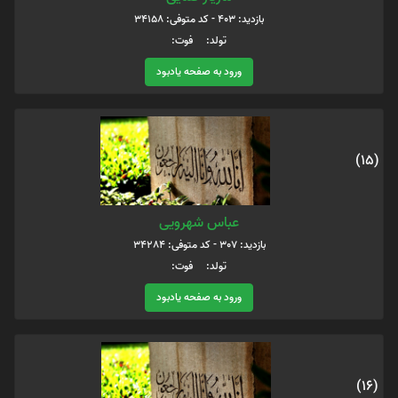
بازدید: 403 - کد متوفی: 34158
تولد: فوت:
ورود به صفحه یادبود
(15)
عباس شهرویی
بازدید: 307 - کد متوفی: 34284
تولد: فوت:
ورود به صفحه یادبود
(16)