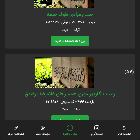
حسن مرادی طوف خیمه
بازدید: 326 - کد متوفی: 6014475
تولد: فوت:
ورود به صفحه یادبود
(54)
زینب بیگلرپور موری همسرآقای غلامرضا فرضدق
بازدید: 444 - کد متوفی: 6016808
تولد: فوت:
ورود به صفحه یادبود
حمایت مالی
اینستاگرام
ایجاد یادبود
شهدای امروز
صفحات امروز