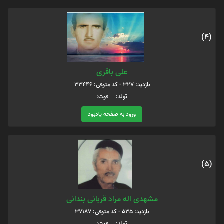
(4)
علی باقری
بازدید: 327 - کد متوفی: 33446
تولد: فوت:
ورود به صفحه یادبود
(5)
مشهدی اله مراد قربانی بندانی
بازدید: 535 - کد متوفی: 37187
تولد: فوت: