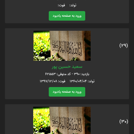
تولد: فوت:
ورود به صفحه یادبود
(29)
سعید حسین پور
بازدید: 390 - کد متوفی: 62553
تولد: 1360/04/04 فوت: 1397/12/08
ورود به صفحه یادبود
(30)