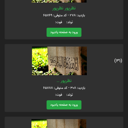
نظرپور نظرپور
بازدید: 278 - کد متوفی: 65769
تولد: فوت:
ورود به صفحه یادبود
(31)
نظرپور ..
بازدید: 308 - کد متوفی: 65788
تولد: فوت:
ورود به صفحه یادبود