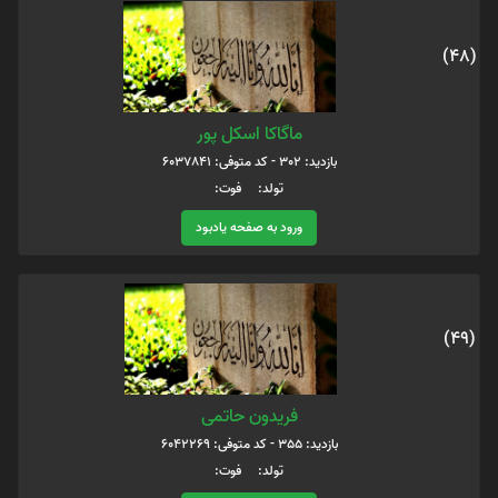
(48)
ماگاکا اسکل پور
بازدید: 302 - کد متوفی: 6037841
تولد: فوت:
ورود به صفحه یادبود
(49)
فریدون حاتمی
بازدید: 355 - کد متوفی: 6042269
تولد: فوت: