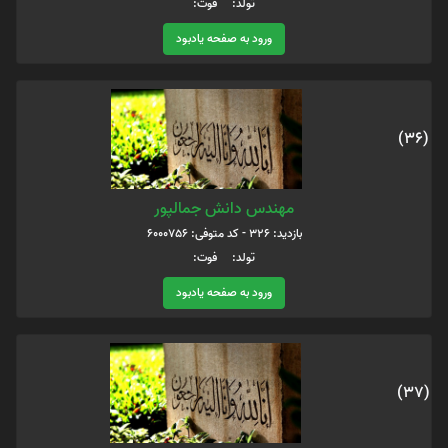
تولد: فوت:
ورود به صفحه یادبود
(36)
مهندس دانش جمالپور
بازدید: 326 - کد متوفی: 6000756
تولد: فوت:
ورود به صفحه یادبود
(37)