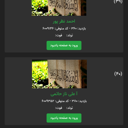
(39)
احمد نظر پور
بازدید: 360 - کد متوفی: 6009146
تولد: فوت:
ورود به صفحه یادبود
(40)
آ علی ناز حاتمی
بازدید: 380 - کد متوفی: 6009352
تولد: فوت:
ورود به صفحه یادبود