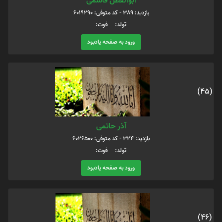
ابوالفظل قاسمی
بازدید: 389 - کد متوفی: 6019290
تولد: فوت:
ورود به صفحه یادبود
(45)
آذر حاتمی
بازدید: 324 - کد متوفی: 6026500
تولد: فوت:
ورود به صفحه یادبود
(46)