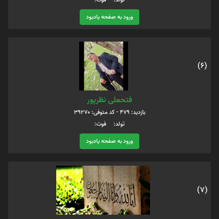
ورود به صفحه یادبود
(6)
فتحعلی نظرپور
بازدید: 479 - کد متوفی: 39270
تولد: فوت:
ورود به صفحه یادبود
(7)