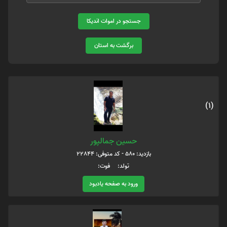
جستجو در اموات اندیکا
برگشت به استان
(1)
حسین جمالپور
بازدید: 580 - کد متوفی: 22844
تولد: فوت:
ورود به صفحه یادبود