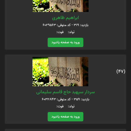
ابراهیم ظاهری
بازدید: 319 - کد متوفی: 6029563
تولد: فوت:
ورود به صفحه یادبود
(47)
سردار سپهبد حاج قاسم سلیمانی
بازدید: 359 - کد متوفی: 6032843
تولد: فوت:
ورود به صفحه یادبود