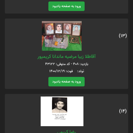
ورود به صفحه یادبود
(13)
آقاطلا زیبا مرضیه ماندانا کریمپور
بازدید: 408 - کد متوفی: 43122
تولد: فوت: 1400/12/19
ورود به صفحه یادبود
(14)
رضا کریمی