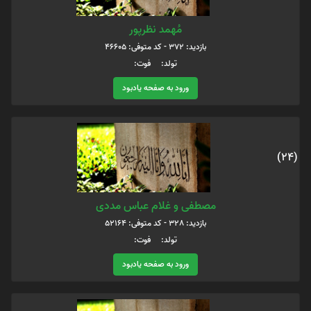
مُهمد نظرپور
بازدید: 372 - کد متوفی: 46605
تولد: فوت:
ورود به صفحه یادبود
(24)
مصطفی و غلام عباس مددی
بازدید: 328 - کد متوفی: 52164
تولد: فوت:
ورود به صفحه یادبود