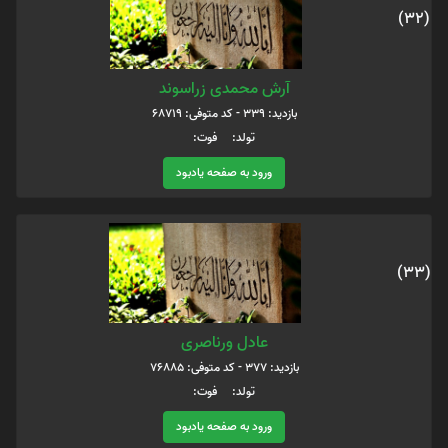
(32)
آرش محمدی زراسوند
بازدید: 339 - کد متوفی: 68719
تولد: فوت:
ورود به صفحه یادبود
(33)
عادل ورناصری
بازدید: 377 - کد متوفی: 76885
تولد: فوت:
ورود به صفحه یادبود