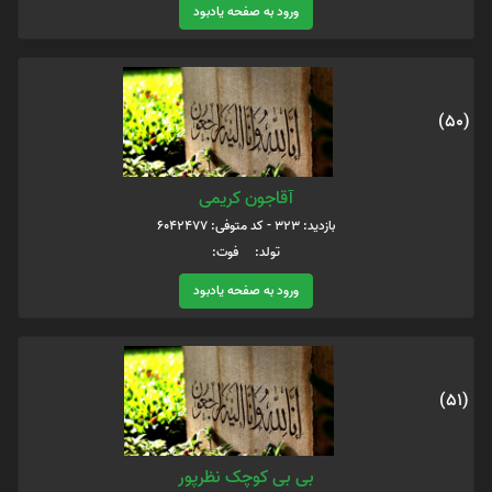
ورود به صفحه یادبود
(50)
آقاجون کریمی
بازدید: 323 - کد متوفی: 6042477
تولد: فوت:
ورود به صفحه یادبود
(51)
بی بی کوچک نظرپور