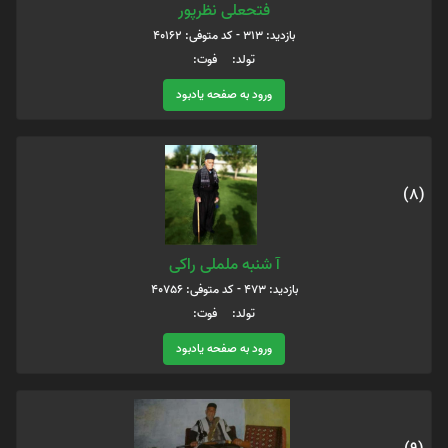
فتحعلی نظرپور
بازدید: 313 - کد متوفی: 40162
تولد: فوت:
ورود به صفحه یادبود
(8)
آ شنبه ململی راکی
بازدید: 473 - کد متوفی: 40756
تولد: فوت:
ورود به صفحه یادبود