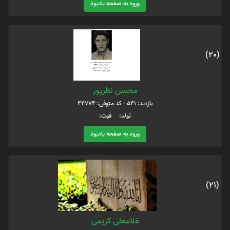
ورود به صفحه یادبود
(20)
محسن نظرپور
بازدید: 541 - کد متوفی: 44774
تولد: فوت:
ورود به صفحه یادبود
(21)
غلامعلی کریمی