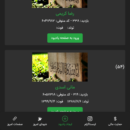
رضا کریمی
بازدید: 338 - کد متوفی: 6047982
تولد: فوت:
ورود به صفحه یادبود
(54)
مانی اسدی
بازدید: 319 - کد متوفی: 6057318
تولد: 1388/6/6 فوت: 1399/9/4
ورود به صفحه یادبود
حمایت مالی
اینستاگرام
ایجاد یادبود
شهدای امروز
صفحات امروز