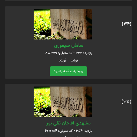
(34)
سامان صیفوری
بازدید: 322 - کد متوفی: 800379
تولد: فوت:
ورود به صفحه یادبود
(35)
مشهدی آقاجان تقی پور
بازدید: 354 - کد متوفی: 6000084