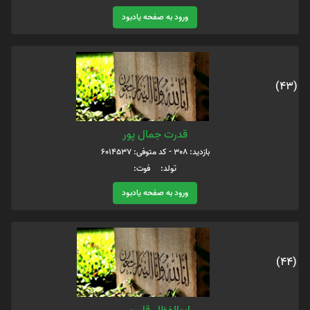
ورود به صفحه یادبود
(43)
قدرت جمال پور
بازدید: 308 - کد متوفی: 6014537
تولد: فوت:
ورود به صفحه یادبود
(44)