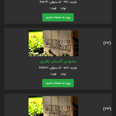
بازدید: 361 - کد متوفی: 45214
تولد: فوت:
ورود به صفحه یادبود
(22)
مشهدی گلستان نظرپور
بازدید: 507 - کد متوفی: 45977
تولد: فوت:
ورود به صفحه یادبود
(23)