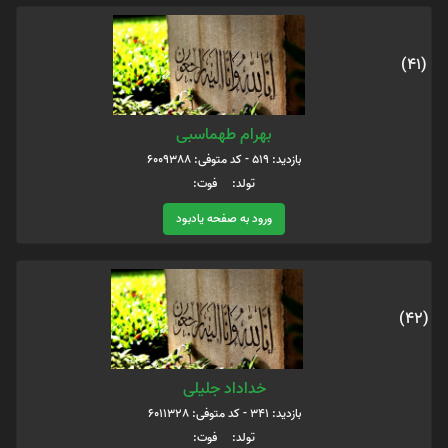
(41)
بهرام طهماسبی
بازدید: 519 - کد متوفی: 6009388
تولد: فوت:
ورود به صفحه یادبود
(42)
خداداد جلیلی
بازدید: 341 - کد متوفی: 6011328
تولد: فوت: