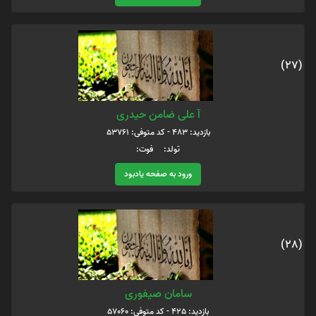
(27)
آ علی ضامن حیدری
بازدید: 483 - کد متوفی: 53761
تولد: فوت:
ورود به صفحه یادبود
(28)
سامان صیفوری
بازدید: 425 - کد متوفی: 57060