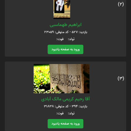
(2)
ابراهیم طهماسبی
بازدید: 527 - کد متوفی: 23059
تولد: فوت:
ورود به صفحه یادبود
(3)
آقا رحیم کریمی مالک آبادی
بازدید: 394 - کد متوفی: 31838
تولد: فوت:
ورود به صفحه یادبود