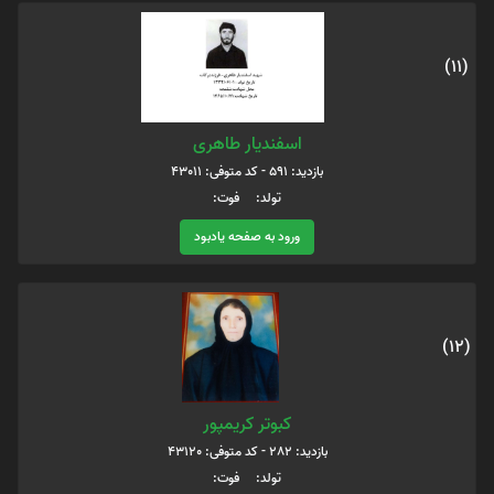
(11)
اسفندیار طاهری
بازدید: 591 - کد متوفی: 43011
تولد: فوت:
ورود به صفحه یادبود
(12)
کبوتر کریمپور
بازدید: 282 - کد متوفی: 43120
تولد: فوت: