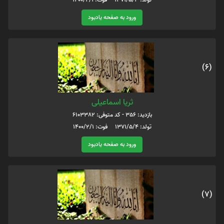
ورود به صفحه یادبود
(6)
ثریا اسماعیلی
بازدید: 356 - کد متوفی: 6103382
تولد: 1371/5/4 فوت: 1400/2/1
ورود به صفحه یادبود
(7)