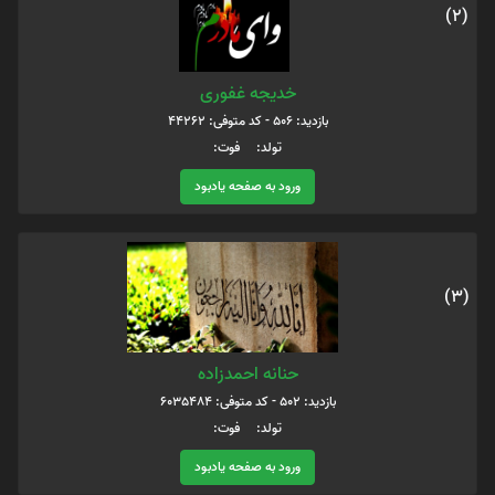
(2)
خدیجه غفوری
بازدید: 506 - کد متوفی: 44262
تولد: فوت:
ورود به صفحه یادبود
(3)
حنانه احمدزاده
بازدید: 502 - کد متوفی: 6035484
تولد: فوت:
ورود به صفحه یادبود