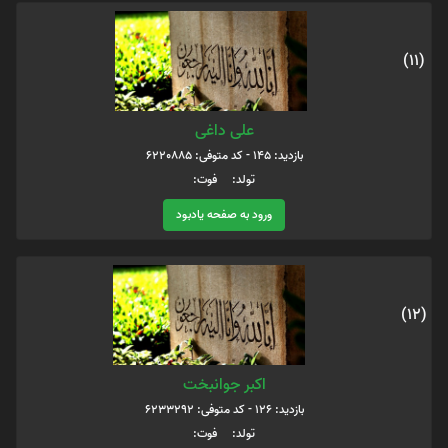
(11)
علی داغی
بازدید: 145 - کد متوفی: 6220885
تولد: فوت:
ورود به صفحه یادبود
(12)
اکبر جوانبخت
بازدید: 126 - کد متوفی: 6233292
تولد: فوت: