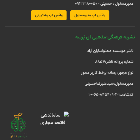
مدیرمسئول : حسینی - 09123180050
واتس اپ مدیرمسئول
واتس اپ پشتیبانی
نشریه فرهنگی-مذهبی آی پُرسه
ناشر:موسسه محتواسازان آراد
شماره پروانه ناشر:8854
نوع مجوز: رسانه برخط کاربر محور
مدیرمسئول:سیدعلیرضاحسینی
کدشامد:1-2-845409-65-0-1