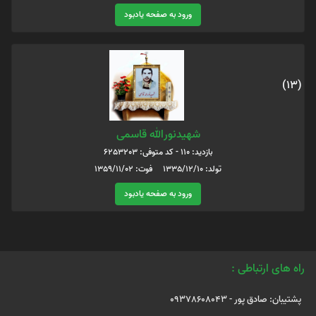
ورود به صفحه یادبود
(13)
شهیدنورالله قاسمی
بازدید: 110 - کد متوفی: 6253203
تولد: 1335/12/10 فوت: 1359/11/02
ورود به صفحه یادبود
راه های ارتباطی :
پشتیبان: صادق پور - 09378608043