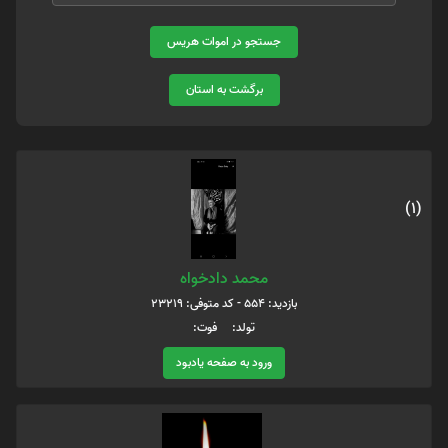
جستجو در اموات هریس
برگشت به استان
(1)
محمد دادخواه
بازدید: 554 - کد متوفی: 23219
تولد: فوت:
ورود به صفحه یادبود