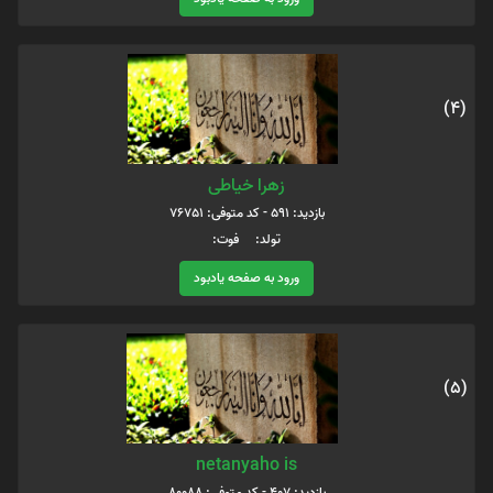
(4)
زهرا خیاطی
بازدید: 591 - کد متوفی: 76751
تولد: فوت:
ورود به صفحه یادبود
(5)
netanyaho is
بازدید: 407 - کد متوفی: 80088