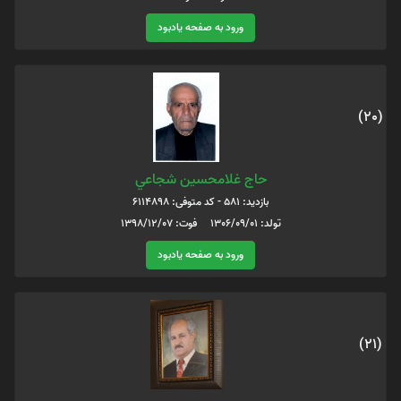
ورود به صفحه یادبود
(20)
حاج غلامحسين شجاعي
بازدید: 581 - کد متوفی: 6114898
تولد: 1306/09/01 فوت: 1398/12/07
ورود به صفحه یادبود
(21)