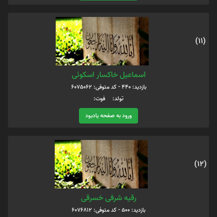
(11)
اسماعیل خاکسار اسکوئی
بازدید: 440 - کد متوفی: 6075062
تولد: فوت:
ورود به صفحه یادبود
(12)
رقیه شرفی خسرقی
بازدید: 500 - کد متوفی: 6076812