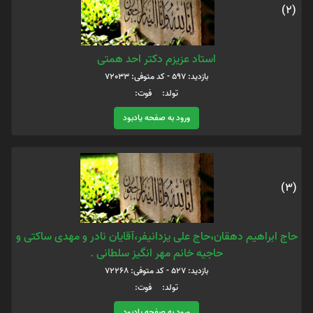
(2)
استاد عزیزم دکتر احد همتی
بازدید: 597 - کد متوفی: 72033
تولد: فوت:
ورود به صفحه یادبود
(3)
حاج ابراهیم دهقان،حاج علی یزدانیفر،آقایان نادر و مهدی ساکتی و
حاجیه خانم مهر انگیز سلطانی .
بازدید: 527 - کد متوفی: 72268
تولد: فوت:
ورود به صفحه یادبود