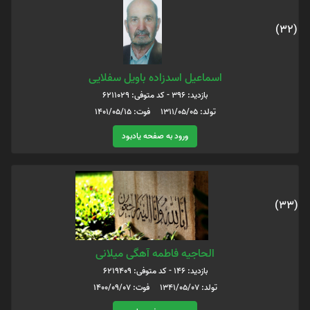
(32)
اسماعیل اسدزاده باویل سفلایی
بازدید: 396 - کد متوفی: 6211029
تولد: 1311/05/05 فوت: 1401/05/15
ورود به صفحه یادبود
(33)
الحاجیه فاطمه آهگی میلانی
بازدید: 146 - کد متوفی: 6219409
تولد: 1341/05/07 فوت: 1400/09/07