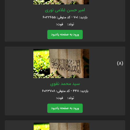
امیر حسن غلامی نوری
بازدید: 701 - کد متوفی: 6022655
تولد: فوت:
ورود به صفحه یادبود
(8)
سید محمد نقوی
بازدید: 448 - کد متوفی: 6023708
تولد: فوت:
ورود به صفحه یادبود