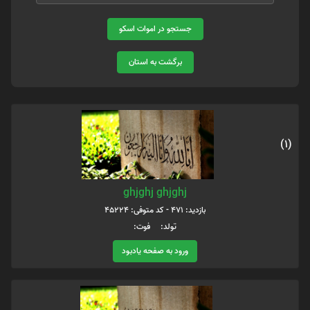
جستجو در اموات اسکو
برگشت به استان
(1)
ghjghj ghjghj
بازدید: 471 - کد متوفی: 45224
تولد: فوت:
ورود به صفحه یادبود