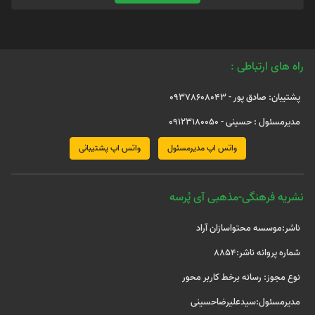
راه های ارتباطی :
پشتیبان: صادق پور - 09378608043
مدیرمسئول : حسینی - 09123180050
واتس اپ مدیرمسئول
واتس اپ پشتیبانی
نشریه فرهنگی-مذهبی آی پُرسه
ناشر:موسسه محتواسازان آراد
شماره پروانه ناشر:8854
نوع مجوز: رسانه برخط کاربر محور
مدیرمسئول:سیدعلیرضاحسینی