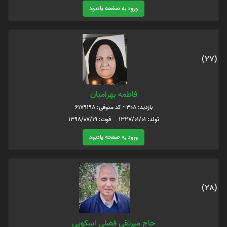
ورود به صفحه یادبود
(27)
فاطمه بهرامیان
بازدید: 308 - کد متوفی: 6179198
تولد: 1327/01/01 فوت: 1398/07/19
ورود به صفحه یادبود
(28)
حاج میرتقی فضلی اسکویی