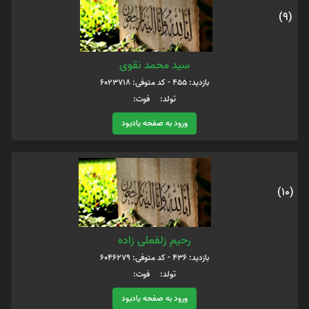
(9)
سید محمد نقوی
بازدید: 455 - کد متوفی: 6023718
تولد: فوت:
ورود به صفحه یادبود
(10)
رحیم زلفعلی زاده
بازدید: 436 - کد متوفی: 6046279
تولد: فوت:
ورود به صفحه یادبود