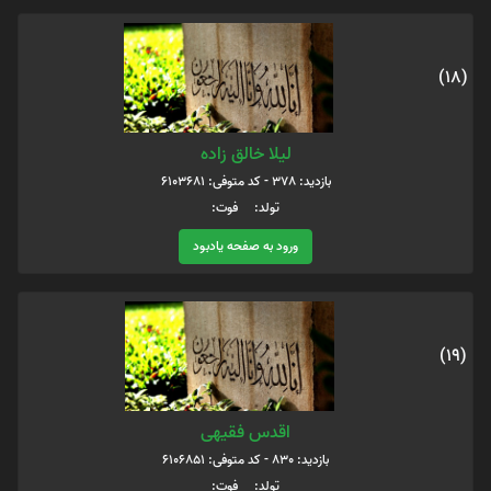
(18)
لیلا خالق زاده
بازدید: 378 - کد متوفی: 6103681
تولد: فوت:
ورود به صفحه یادبود
(19)
اقدس فقیهی
بازدید: 830 - کد متوفی: 6106851
تولد: فوت: