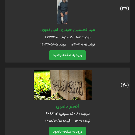
(39)
عبدالحسین حیدری امی نقوی
بازدید: 102 - کد متوفی: 6277160
تولد: 1340/10/05 فوت: 1403/05/05
ورود به صفحه یادبود
(40)
اصغر ناصری
بازدید: 80 - کد متوفی: 6298112
تولد: 1330 فوت: 1405/04/18
ورود به صفحه یادبود