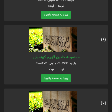
تولد: فوت:
ورود به صفحه یادبود
(6)
معصومه خاتون قهری کهنموئی
بازدید: 434 - کد متوفی: 6005672
تولد: فوت:
ورود به صفحه یادبود
(7)