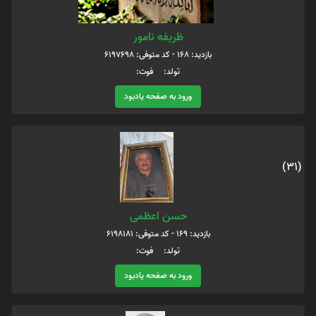
ظریفه نامور
بازدید: 168 - کد متوفی: 6197698
تولد: فوت:
ورود به صفحه یادبود
(31)
حسن اعظمی
بازدید: 169 - کد متوفی: 6198181
تولد: فوت:
ورود به صفحه یادبود