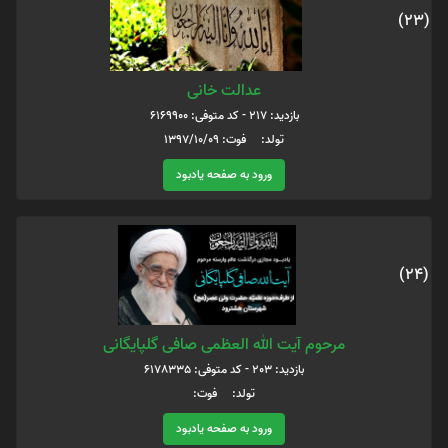
(23)
عدالت خانی
بازدید: 217 - کد متوفی: 6169900
تولد: فوت: 1397/10/09
ورود به صفحه یادبود
(24)
مرحوم آیت الله العظمی صافی گلپایگانی
بازدید: 203 - کد متوفی: 6178335
تولد: فوت:
ورود به صفحه یادبود