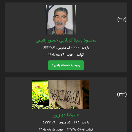
(32)
محمود ومینا کربلایی حسن رفیعی
بازدید: 222 - کد متوفی: 6213081
تولد: فوت: 1401/05/29
ورود به صفحه یادبود
(33)
علیرضا عزیزپور
بازدید: 468 - کد متوفی: 6219936
تولد: 1337/06/03 فوت: 1401/08/15