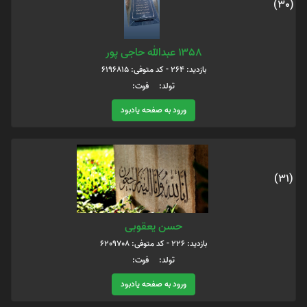
(30)
۱۳۵۸ عبدالله حاجی پور
بازدید: 264 - کد متوفی: 6196815
تولد: فوت:
ورود به صفحه یادبود
(31)
حسن یعقوبی
بازدید: 226 - کد متوفی: 6209708
تولد: فوت:
ورود به صفحه یادبود