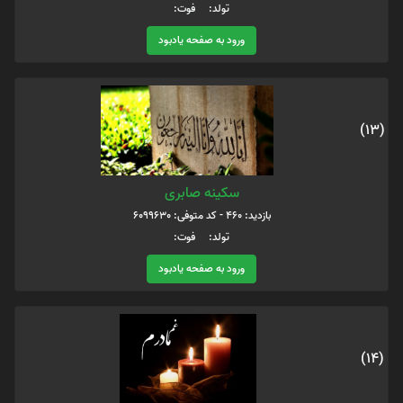
تولد: فوت:
ورود به صفحه یادبود
(13)
سکینه صابری
بازدید: 460 - کد متوفی: 6099630
تولد: فوت:
ورود به صفحه یادبود
(14)