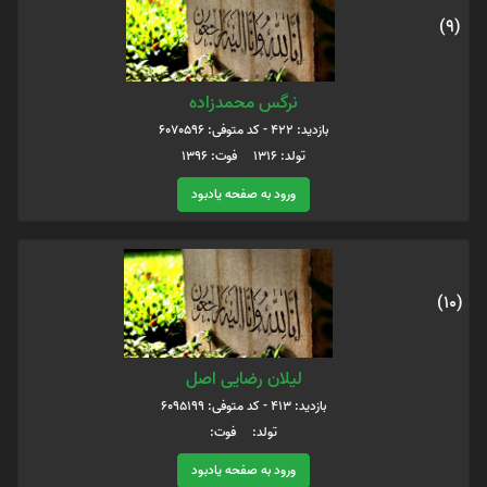
(9)
نرگس محمدزاده
بازدید: 422 - کد متوفی: 6070596
تولد: 1316 فوت: 1396
ورود به صفحه یادبود
(10)
لیلان رضایی اصل
بازدید: 413 - کد متوفی: 6095199
تولد: فوت:
ورود به صفحه یادبود