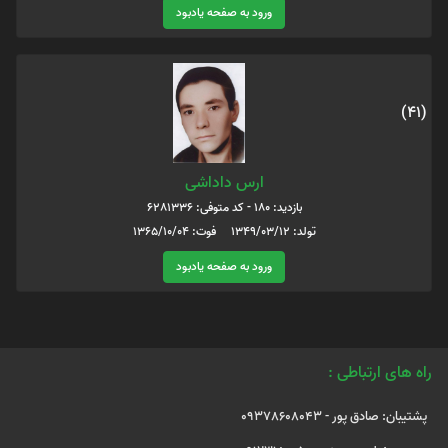
ورود به صفحه یادبود
(41)
ارس داداشی
بازدید: 180 - کد متوفی: 6281336
تولد: 1349/03/12 فوت: 1365/10/04
ورود به صفحه یادبود
راه های ارتباطی :
پشتیبان: صادق پور - 09378608043