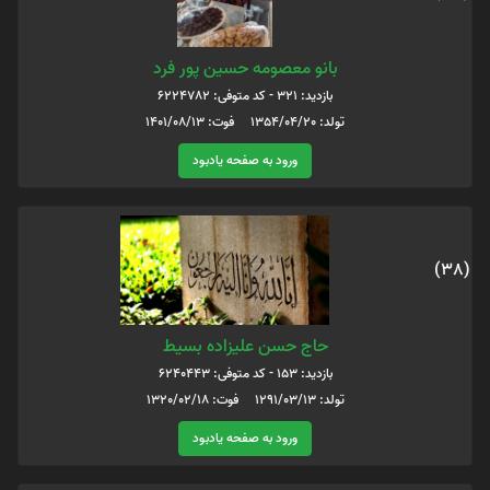
بانو معصومه حسین پور فرد
بازدید: 321 - کد متوفی: 6224782
تولد: 1354/04/20 فوت: 1401/08/13
ورود به صفحه یادبود
(38)
حاج حسن علیزاده بسیط
بازدید: 153 - کد متوفی: 6240443
تولد: 1291/03/13 فوت: 1320/02/18
ورود به صفحه یادبود