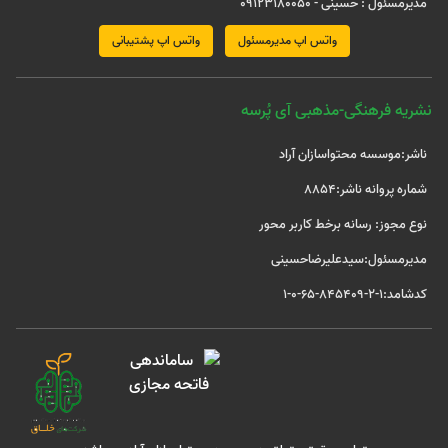
مدیرمسئول : حسینی - 09123180050
واتس اپ مدیرمسئول
واتس اپ پشتیبانی
نشریه فرهنگی-مذهبی آی پُرسه
ناشر:موسسه محتواسازان آراد
شماره پروانه ناشر:8854
نوع مجوز: رسانه برخط کاربر محور
مدیرمسئول:سیدعلیرضاحسینی
کدشامد:1-2-845409-65-0-1