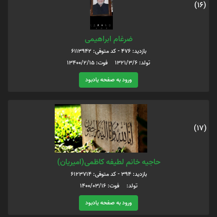
(16)
ضرغام ابراهیمی
بازدید: 476 - کد متوفی: 6113942
تولد: 1321/3/6 فوت: 13400/2/15
ورود به صفحه یادبود
(17)
حاجیه خانم لطیفه کاظمی(امیریان)
بازدید: 394 - کد متوفی: 6123714
تولد: فوت: 1400/03/16
ورود به صفحه یادبود