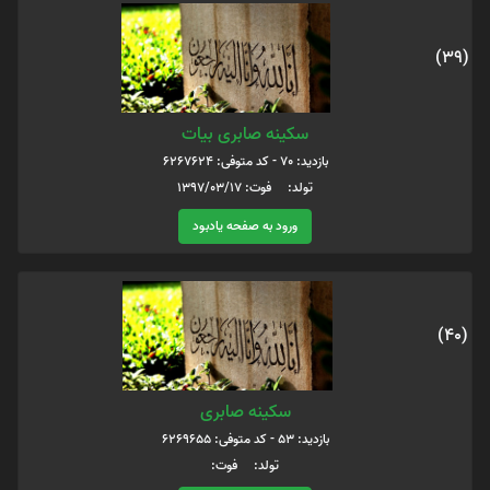
(39)
سکینه صابری بیات
بازدید: 70 - کد متوفی: 6267624
تولد: فوت: 1397/03/17
ورود به صفحه یادبود
(40)
سکینه صابری
بازدید: 53 - کد متوفی: 6269655
تولد: فوت: