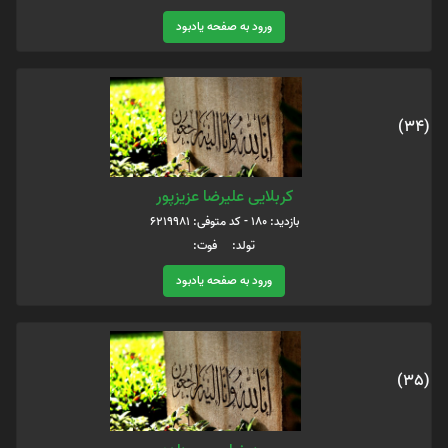
ورود به صفحه یادبود
(34)
کربلایی علیرضا عزیزپور
بازدید: 180 - کد متوفی: 6219981
تولد: فوت:
ورود به صفحه یادبود
(35)