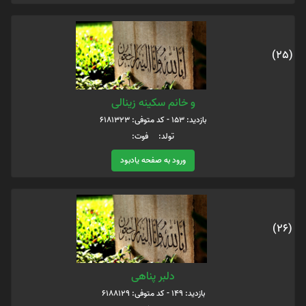
(25)
و خانم سکینه زینالی
بازدید: 153 - کد متوفی: 6181323
تولد: فوت:
ورود به صفحه یادبود
(26)
دلبر پناهی
بازدید: 149 - کد متوفی: 6188129