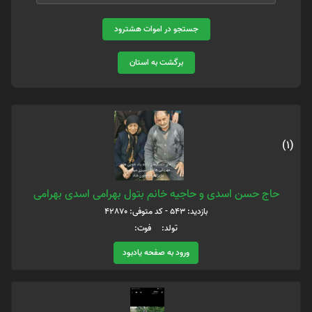
جستجو در اموات هشترود
برگشت به استان
(1)
حاج حسن اسدی و حاجیه خانم بتول بهرامی اسدی بهرامی
بازدید: 543 - کد متوفی: 42870
تولد: فوت:
ورود به صفحه یادبود