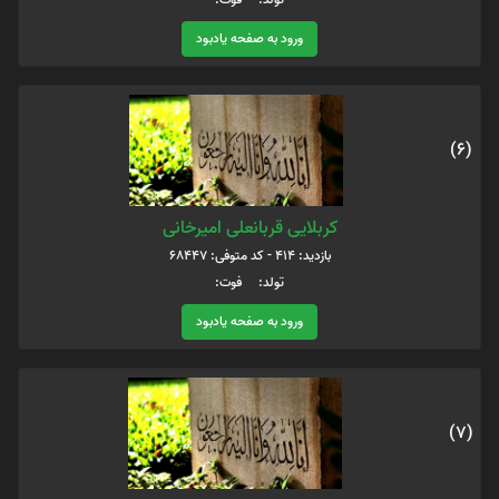
ورود به صفحه یادبود
(6)
کربلایی قربانعلی امیرخانی
بازدید: 414 - کد متوفی: 68447
تولد: فوت:
ورود به صفحه یادبود
(7)