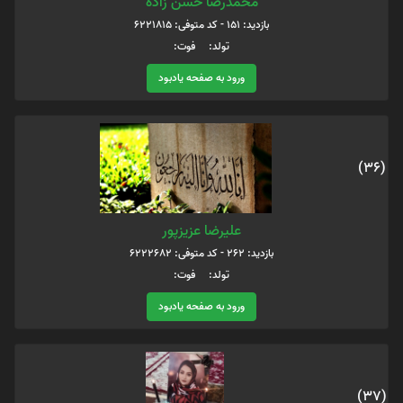
محمدرضا حسن زاده
بازدید: 151 - کد متوفی: 6221815
تولد: فوت:
ورود به صفحه یادبود
(36)
علیرضا عزیزپور
بازدید: 262 - کد متوفی: 6222682
تولد: فوت:
ورود به صفحه یادبود
(37)