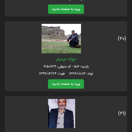
ورود به صفحه یادبود
(20)
جواد عبدیلر
بازدید: 506 - کد متوفی: 6150729
تولد: 1326/01/04 فوت: 1399/04/24
ورود به صفحه یادبود
(21)