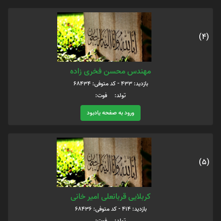
(4)
مهندس محسن فخری زاده
بازدید: 433 - کد متوفی: 68434
تولد: فوت:
ورود به صفحه یادبود
(5)
کربلایی قربانعلی امیر خانی
بازدید: 414 - کد متوفی: 68436
تولد: فوت: