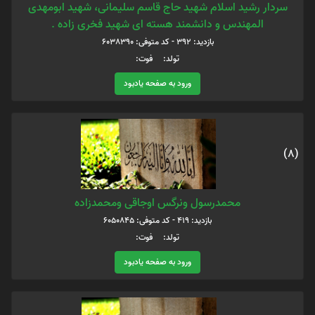
سردار رشید اسلام شهید حاج قاسم سلیمانی، شهید ابومهدی
المهندس و دانشمند هسته ای شهید فخری زاده .
بازدید: 392 - کد متوفی: 6038390
تولد: فوت:
ورود به صفحه یادبود
(8)
محمدرسول ونرگس اوجاقی ومحمدزاده
بازدید: 419 - کد متوفی: 6050845
تولد: فوت:
ورود به صفحه یادبود