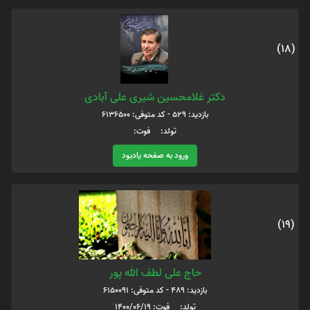
(18)
دکتر غلامحسین شیری علی آبادی
بازدید: 529 - کد متوفی: 6136500
تولد: فوت:
ورود به صفحه یادبود
(19)
حاج علی لطف الله پور
بازدید: 489 - کد متوفی: 6150091
تولد: فوت: 1400/06/19