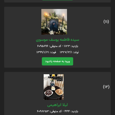
(11)
سیده فاطمه یوسف موسوی
بازدید: 1123 - کد متوفی: 6095896
تولد: 1327/3/1 فوت: 1399/1/21
ورود به صفحه یادبود
(12)
لیلا ابراهیمی
بازدید: 444 - کد متوفی: 6098253