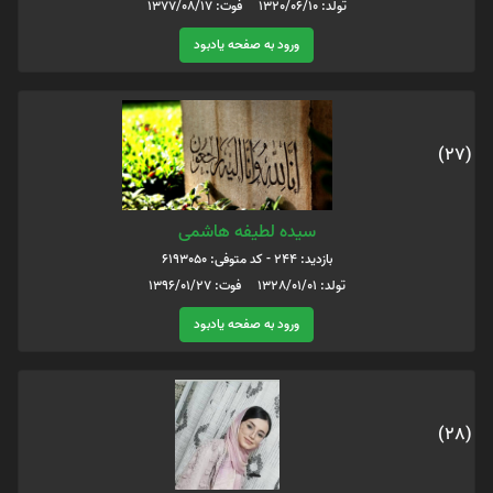
تولد: 1320/06/10 فوت: 1377/08/17
ورود به صفحه یادبود
(27)
سیده لطیفه هاشمی
بازدید: 244 - کد متوفی: 6193050
تولد: 1328/01/01 فوت: 1396/01/27
ورود به صفحه یادبود
(28)