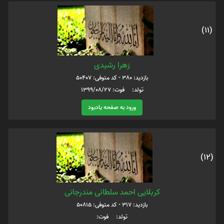
(11)
زهرا رشیدی
بازدید: 380 - کد متوفی: 50407
تولد: فوت: 1399/08/27
ورود به صفحه یادبود
(12)
کربلایی احمد سلطانی مندرجانی
بازدید: 317 - کد متوفی: 50815
تولد: فوت: