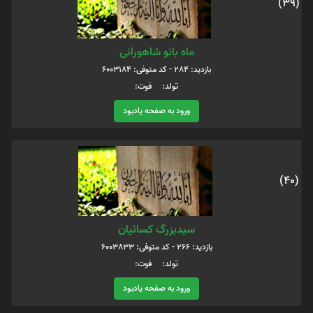
(39)
ماه بانو شاهورانی
بازدید: 284 - کد متوفی: 6003184
تولد: فوت:
ورود به صفحه یادبود
(40)
سیدبزرگ کسائیان
بازدید: 266 - کد متوفی: 6003833
تولد: فوت:
ورود به صفحه یادبود