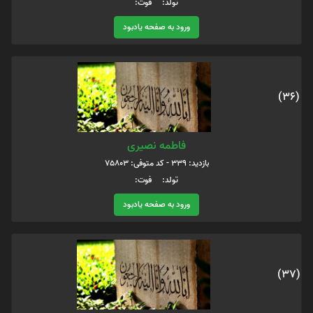
تولد: فوت:
ورود به صفحه یادبود
(36)
فاطمه نصیری
بازدید: 339 - کد متوفی: 75803
تولد: فوت:
ورود به صفحه یادبود
(37)