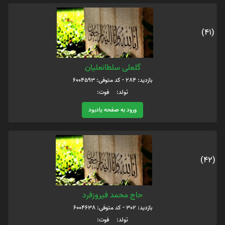
(41)
گلعلی سلطانعلیان
بازدید: 284 - کد متوفی: 6004593
تولد: فوت:
ورود به صفحه یادبود
(42)
حاج محمد فیروزفرد
بازدید: 302 - کد متوفی: 6004638
تولد: فوت: