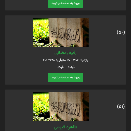
ورود به صفحه یادبود
(50)
رقیه رمضانی
بازدید: 306 - کد متوفی: 6013250
تولد: فوت:
ورود به صفحه یادبود
(51)
طاهره قیومی