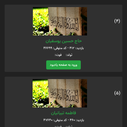
(4)
حاج حسین یوسفیان
بازدید: 412 - کد متوفی: 46699
تولد: فوت:
ورود به صفحه یادبود
(5)
فاطمه تبیانیان
بازدید: 460 - کد متوفی: 47640
تولد: فوت: