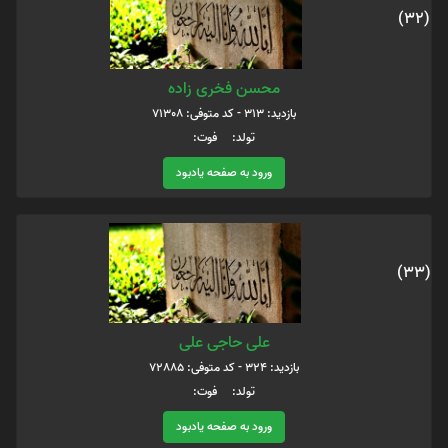
(32)
محسن فخری زاده
بازدید: 313 - کد متوفی: 71308
تولد: فوت:
ورود به صفحه یادبود
(33)
علی حاجی علی
بازدید: 324 - کد متوفی: 72885
تولد: فوت:
ورود به صفحه یادبود