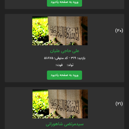
ورود به صفحه یادبود
(20)
علی حاجی علیان
بازدید: 319 - کد متوفی: 51875
تولد: فوت:
ورود به صفحه یادبود
(21)
سیدمرتضی شاهورانی