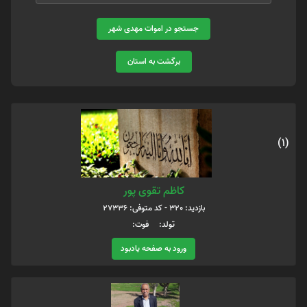
جستجو در اموات مهدی شهر
برگشت به استان
(1)
کاظم تقوی پور
بازدید: 320 - کد متوفی: 27336
تولد: فوت:
ورود به صفحه یادبود