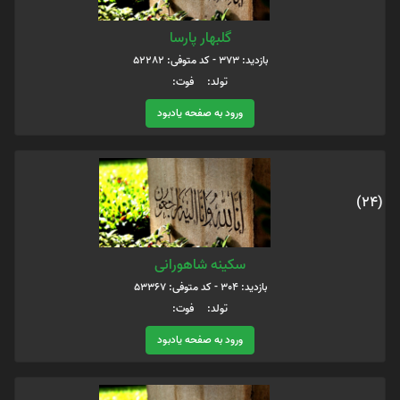
گلبهار پارسا
بازدید: 373 - کد متوفی: 52282
تولد: فوت:
ورود به صفحه یادبود
(24)
سکینه شاهورانی
بازدید: 304 - کد متوفی: 53367
تولد: فوت:
ورود به صفحه یادبود