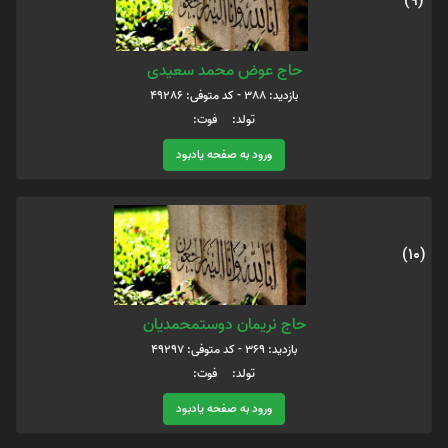
(9)
حاج عوض محمد سعیدی
بازدید: 388 - کد متوفی: 49286
تولد: فوت:
ورود به صفحه یادبود
(10)
حاج نریمان دوستمحمدیان
بازدید: 369 - کد متوفی: 49297
تولد: فوت:
ورود به صفحه یادبود