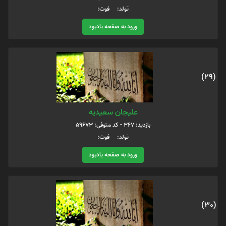
تولد: فوت:
ورود به صفحه یادبود
(29)
علیجان سعیدیه
بازدید: 367 - کد متوفی: 59673
تولد: فوت:
ورود به صفحه یادبود
(30)