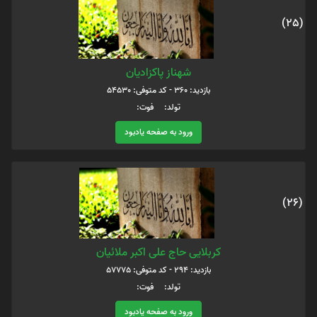
(25)
شهناز پاکزادیان
بازدید: 360 - کد متوفی: 54530
تولد: فوت:
ورود به صفحه یادبود
(26)
کربلایی حاج علی اکبر ملائیان
بازدید: 294 - کد متوفی: 57775
تولد: فوت:
ورود به صفحه یادبود