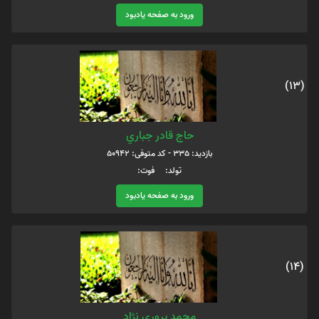
ورود به صفحه یادبود
(13)
حاج قادر جباري
بازدید: 335 - کد متوفی: 50942
تولد: فوت:
ورود به صفحه یادبود
(14)
محمد پروري نژاد