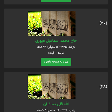
(27)
حاج محمد اسماعیل غیوری
بازدید: 325 - کد متوفی: 58284
تولد: فوت:
ورود به صفحه یادبود
(28)
الله قلی صباغیان
بازدید: 336 - کد متوفی: 58324