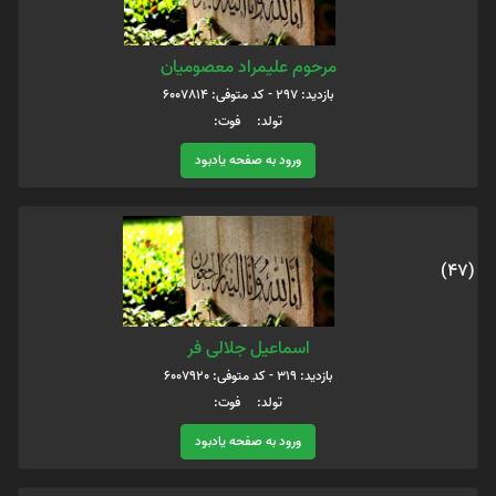
مرحوم علیمراد معصومیان
بازدید: 297 - کد متوفی: 6007814
تولد: فوت:
ورود به صفحه یادبود
(47)
اسماعیل جلالی فر
بازدید: 319 - کد متوفی: 6007920
تولد: فوت:
ورود به صفحه یادبود