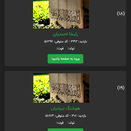
(18)
زلیخا احمدیان
بازدید: 343 - کد متوفی: 51296
تولد: فوت:
ورود به صفحه یادبود
(19)
هوشنگ تبیانیان
بازدید: 301 - کد متوفی: 51814
تولد: فوت: