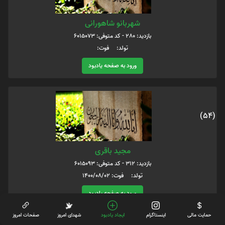
شهربانو شاهورانی
بازدید: 280 - کد متوفی: 6015073
تولد: فوت:
ورود به صفحه یادبود
(54)
مجید باقری
بازدید: 312 - کد متوفی: 6015093
تولد: فوت: 1400/08/02
ورود به صفحه یادبود
حمایت مالی
اینستاگرام
ایجاد یادبود
شهدای امروز
صفحات امروز