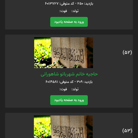
بازدید: 250 - کد متوفی: 6013727
تولد: فوت:
ورود به صفحه یادبود
(52)
حاجیه خانم شهربانو شاهورانی
بازدید: 309 - کد متوفی: 6014581
تولد: فوت:
ورود به صفحه یادبود
(53)