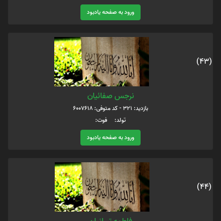
ورود به صفحه یادبود
(43)
نرجس صفائیان
بازدید: 321 - کد متوفی: 6007618
تولد: فوت:
ورود به صفحه یادبود
(44)