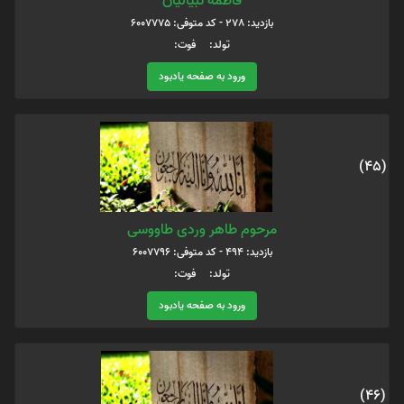
فاطمه تبیانیان
بازدید: 278 - کد متوفی: 6007775
تولد: فوت:
ورود به صفحه یادبود
(45)
مرحوم طاهر وردی طاووسی
بازدید: 494 - کد متوفی: 6007796
تولد: فوت:
ورود به صفحه یادبود
(46)