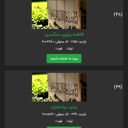
(48)
فاطمه پرتوی سنگسری
بازدید: 255 - کد متوفی: 6008980
تولد: فوت:
ورود به صفحه یادبود
(49)
رشید مرادعلیان
بازدید: 299 - کد متوفی: 6010582
تولد: فوت: