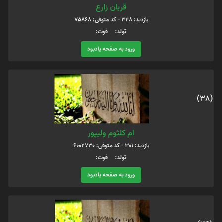
قربان زارع
بازدید: 328 - کد متوفی: 75868
تولد: فوت:
ورود به صفحه یادبود
(38)
ام کلثوم ولیپور
بازدید: 301 - کد متوفی: 6002730
تولد: فوت:
ورود به صفحه یادبود