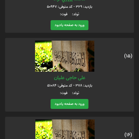
بازدید: 329 - کد متوفی: 50947
تولد: فوت:
ورود به صفحه یادبود
(15)
علی حاجی علیان
بازدید: 378 - کد متوفی: 51084
تولد: فوت:
ورود به صفحه یادبود
(16)