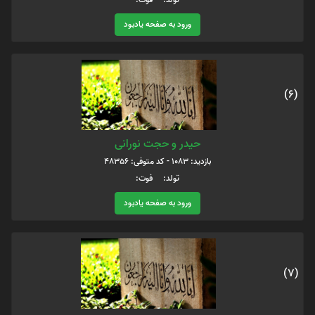
ورود به صفحه یادبود
(6)
حیدر و حجت نورانی
بازدید: 1083 - کد متوفی: 48356
تولد: فوت:
ورود به صفحه یادبود
(7)