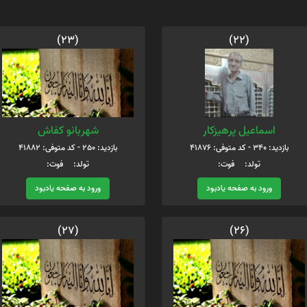
(23)
(22)
اسماعیل پرهیزکار
شهربانو کفاش
بازدید: 340 - کد متوفی: 41876
بازدید: 250 - کد متوفی: 41882
تولد: فوت:
تولد: فوت:
ورود به صفحه یادبود
ورود به صفحه یادبود
(27)
(26)