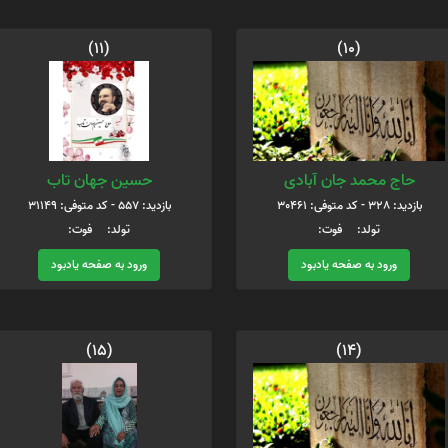
(11)
(10)
حاج محمد جان آبادی
حسین جهان تاب
بازدید: 328 - کد متوفی: 30461
بازدید: 557 - کد متوفی: 31149
تولد: فوت:
تولد: فوت:
ورود به صفحه یادبود
ورود به صفحه یادبود
(15)
(14)