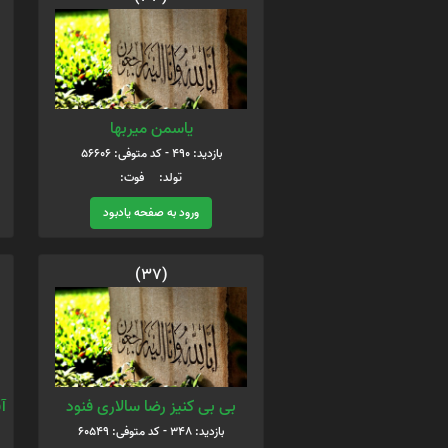
یاسمن میربها
بازدید: 490 - کد متوفی: 56606
تولد: فوت:
ورود به صفحه یادبود
(37)
بی بی کنیز رضا سالاری فنود
آ
بازدید: 348 - کد متوفی: 60549