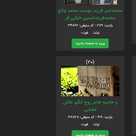
محمدامیر فرزند دوست محمد وتاج
محمدفرزندحسین خزایی فر
بازدید: 279 - کد متوفی: 34862
تولد: فوت:
ورود به صفحه یادبود
(20)
و حاجیه خانم روح انگیز عائلی
املشی
بازدید: 416 - کد متوفی: 38728
تولد: فوت:
ورود به صفحه یادبود