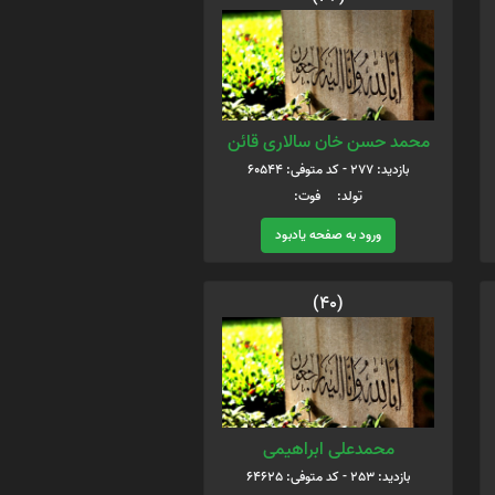
محمد حسن خان سالاری قائن
بازدید: 277 - کد متوفی: 60544
تولد: فوت:
ورود به صفحه یادبود
(40)
محمدعلی ابراهیمی
بازدید: 253 - کد متوفی: 64625