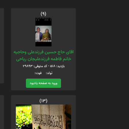
(9)
اقای حاج حسین فرزندعلی وحاجیه
خانم فاطمه فرزندعلیجان ریاحی
بازدید: 518 - کد متوفی: 29893
تولد: فوت:
ورود به صفحه یادبود
(13)