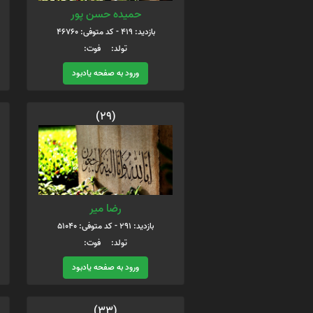
حمیده حسن پور
بازدید: 419 - کد متوفی: 46760
تولد: فوت:
ورود به صفحه یادبود
(29)
رضا میر
بازدید: 291 - کد متوفی: 51040
تولد: فوت:
ورود به صفحه یادبود
(33)