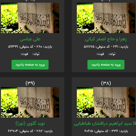
زهرا و حاج اصغر کیانی
علی عباسی
بازدید: 241 - کد متوفی: 58775
بازدید: 280 - کد متوفی: 59499
تولد: فوت:
تولد: فوت:
ورود به صفحه یادبود
ورود به صفحه یادبود
(39)
(38)
قا سید ابراهیم درافشان طباطبایی
نوید گلوی (نورا)
بازدید: 336 - کد متوفی: 60615
بازدید: 282 - کد متوفی: 63704