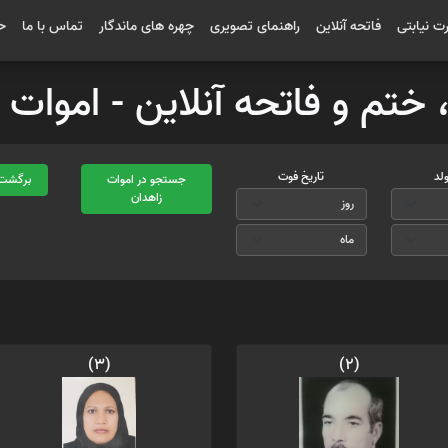
رت نیابتی
فاتحه آنلاین
راهنمای تصویری
چهره های ماندگار
تماس با ما
ح
، ختم و فاتحه آنلاین - اموا
ولد
تاریخ فوت
جستجو در اموات
برگشت 
زاهدان
(3)
(2)