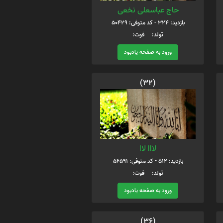
حاج عباسعلی نخعی
بازدید: 324 - کد متوفی: 50429
تولد: فوت:
ورود به صفحه یادبود
(32)
لااا لاا
بازدید: 512 - کد متوفی: 56591
تولد: فوت:
ورود به صفحه یادبود
(36)