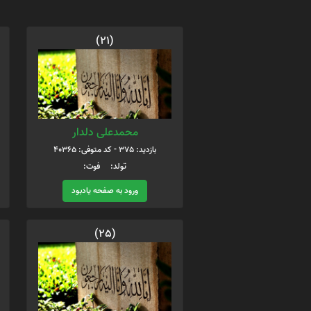
(21)
محمدعلی دلدار
بازدید: 375 - کد متوفی: 40365
تولد: فوت:
ورود به صفحه یادبود
(25)