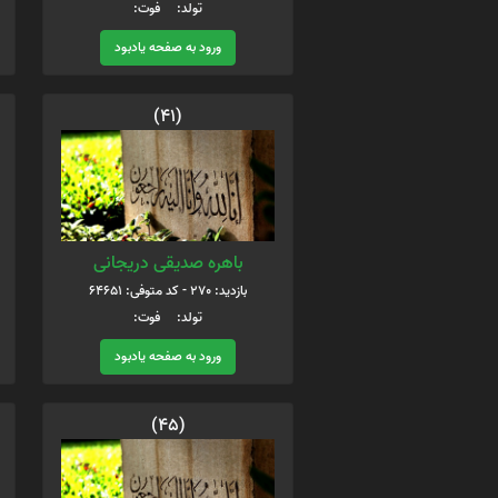
تولد: فوت:
ورود به صفحه یادبود
(41)
باهره صدیقی دریجانی
بازدید: 270 - کد متوفی: 64651
تولد: فوت:
ورود به صفحه یادبود
(45)