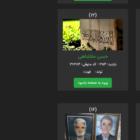
(12)
حسن ملاشاهی
بازدید: 354 - کد متوفی: 31384
تولد: فوت:
ورود به صفحه یادبود
(16)