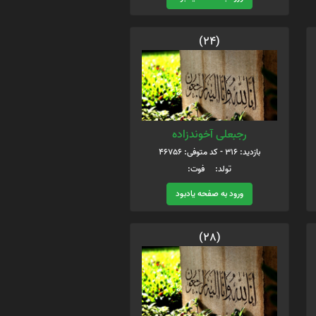
(24)
رجبعلی آخوندزاده
بازدید: 316 - کد متوفی: 46756
تولد: فوت:
ورود به صفحه یادبود
(28)