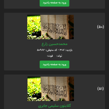
ورود به صفحه یادبود
(50)
محمدحسین زارع
بازدید: 307 - کد متوفی: 50982
تولد: فوت:
ورود به صفحه یادبود
(51)
گلابتون سلیمی جابری