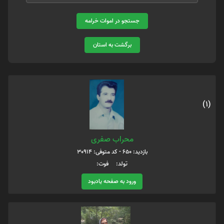
جستجو در اموات خرامه
برگشت به استان
(1)
محراب صفری
بازدید: 650 - کد متوفی: 30914
تولد: فوت:
ورود به صفحه یادبود