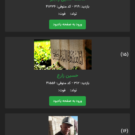
بازدید: 319 - کد متوفی: 41336
تولد: فوت:
ورود به صفحه یادبود
(15)
حسین زارع
بازدید: 312 - کد متوفی: 41556
تولد: فوت:
ورود به صفحه یادبود
(16)