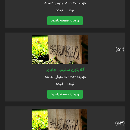
بازدید: 297 - کد متوفی: 51003
تولد: فوت:
ورود به صفحه یادبود
(52)
گلابتون سلیمی جابری
بازدید: 252 - کد متوفی: 51015
تولد: فوت:
ورود به صفحه یادبود
(53)