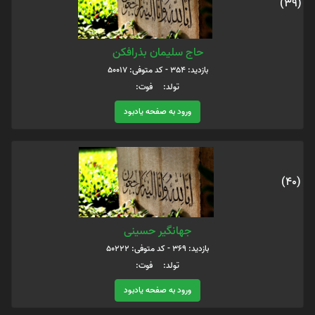
(39)
حاج سلیمان بذرافکن
بازدید: 354 - کد متوفی: 50017
تولد: فوت:
ورود به صفحه یادبود
(40)
جهانگیر حسینی
بازدید: 369 - کد متوفی: 50222
تولد: فوت:
ورود به صفحه یادبود