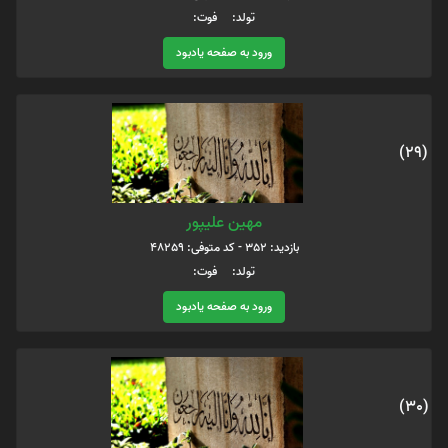
تولد: فوت:
ورود به صفحه یادبود
(29)
مهین علیپور
بازدید: 352 - کد متوفی: 48259
تولد: فوت:
ورود به صفحه یادبود
(30)