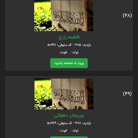
(48)
فاطمه زارع
بازدید: 305 - کد متوفی: 50961
تولد: فوت:
ورود به صفحه یادبود
(49)
نوریجان دهقانی
بازدید: 318 - کد متوفی: 50969
تولد: فوت: