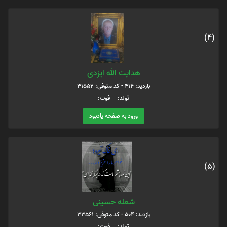
(4)
هدایت الله ایزدی
بازدید: 414 - کد متوفی: 31552
تولد: فوت:
ورود به صفحه یادبود
(5)
شعله حسینی
بازدید: 504 - کد متوفی: 33561
تولد: فوت: