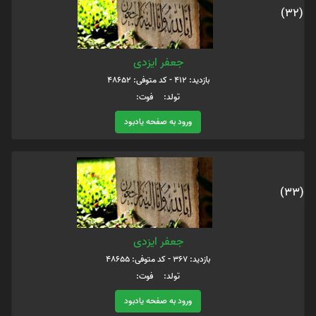
(32)
جعفر ایزدی
بازدید: 412 - کد متوفی: 48652
تولد: فوت:
ورود به صفحه یادبود
(33)
جعفر ایزدی
بازدید: 367 - کد متوفی: 48655
تولد: فوت:
ورود به صفحه یادبود