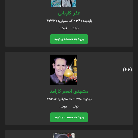
عذرا کاویانی
بازدید: 340 - کد متوفی: 44730
تولد: فوت:
ورود به صفحه یادبود
(24)
مشهدی اصغر کارامد
بازدید: 370 - کد متوفی: 45306
تولد: فوت:
ورود به صفحه یادبود