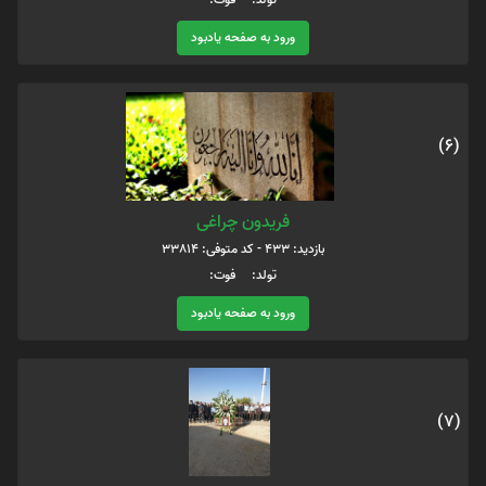
ورود به صفحه یادبود
(6)
فریدون چراغی
بازدید: 433 - کد متوفی: 33814
تولد: فوت:
ورود به صفحه یادبود
(7)