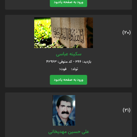
ورود به صفحه یادبود
(20)
سکینه عباسی
بازدید: 366 - کد متوفی: 42963
تولد: فوت:
ورود به صفحه یادبود
(21)
علی حسین مهدیخانی