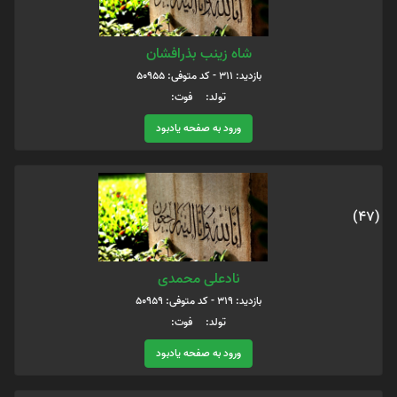
شاه زینب بذرافشان
بازدید: 311 - کد متوفی: 50955
تولد: فوت:
ورود به صفحه یادبود
(47)
نادعلی محمدی
بازدید: 319 - کد متوفی: 50959
تولد: فوت:
ورود به صفحه یادبود