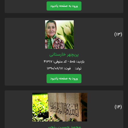
ورود به صفحه یادبود
(13)
پریچهر خارستانی
بازدید: 505 - کد متوفی: 41317
تولد: فوت: 1390/08/17
ورود به صفحه یادبود
(14)
محمد حسین رنجبر