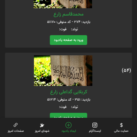
محمدقاسم زارع
بازدید: 274 - کد متوفی: 51170
تولد: فوت:
ورود به صفحه یادبود
(54)
کربلایی گداعلی زارع
بازدید: 351 - کد متوفی: 51214
تولد: فوت:
ورود به صفحه یادبود
حمایت مالی
اینستاگرام
ایجاد یادبود
شهدای امروز
صفحات امروز