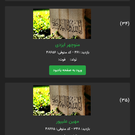
(34)
منوچهر ایزدی
بازدید: 461 - کد متوفی: 48656
تولد: فوت:
ورود به صفحه یادبود
(35)
مهین علیپور
بازدید: 348 - کد متوفی: 48665