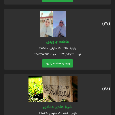
(27)
عاطفه جاویدی
بازدید: 195 - کد متوفی: 45520
تولد: 1381/03/12 فوت: 1403/12/12
ورود به صفحه یادبود
(28)
شیخ هادی عمادی
بازدید: 586 - کد متوفی: 46545