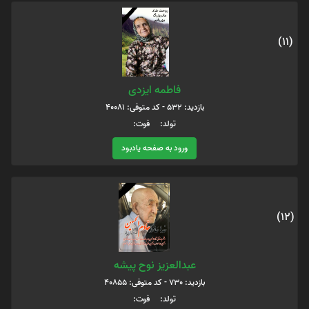
(11)
فاطمه ایزدی
بازدید: 532 - کد متوفی: 40081
تولد: فوت:
ورود به صفحه یادبود
(12)
عبدالعزیز نوح پیشه
بازدید: 730 - کد متوفی: 40855
تولد: فوت: