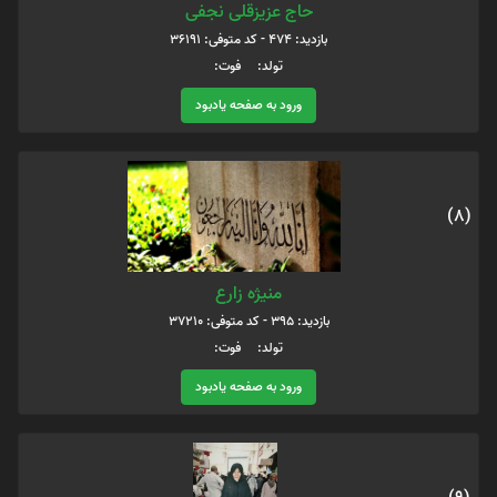
حاج عزیزقلی نجفی
بازدید: 474 - کد متوفی: 36191
تولد: فوت:
ورود به صفحه یادبود
(8)
منیژه زارع
بازدید: 395 - کد متوفی: 37210
تولد: فوت:
ورود به صفحه یادبود