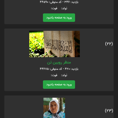
بازدید: 346 - کد متوفی: 44590
تولد: فوت:
ورود به صفحه یادبود
(22)
منظر رویین تن
بازدید: 420 - کد متوفی: 44675
تولد: فوت:
ورود به صفحه یادبود
(23)