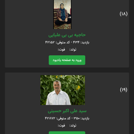
(18)
حاجیه بی بی علیایی
بازدید: 434 - کد متوفی: 42152
تولد: فوت:
ورود به صفحه یادبود
(19)
سید علی اکبر حسینی
بازدید: 350 - کد متوفی: 42872
تولد: فوت: