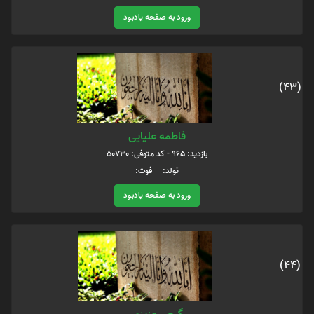
ورود به صفحه یادبود
(43)
فاطمه علیایی
بازدید: 965 - کد متوفی: 50730
تولد: فوت:
ورود به صفحه یادبود
(44)