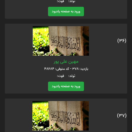
تولد: فوت:
ورود به صفحه یادبود
(36)
مهین علی پور
بازدید: 378 - کد متوفی: 48684
تولد: فوت:
ورود به صفحه یادبود
(37)