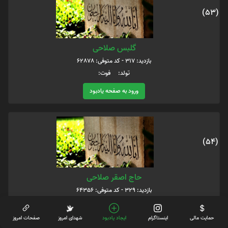
(53)
گلبس صلاحی
بازدید: 317 - کد متوفی: 62878
تولد: فوت:
ورود به صفحه یادبود
(54)
حاج اصقر صلاحی
بازدید: 329 - کد متوفی: 64356
تولد: فوت:
حمایت مالی
اینستاگرام
ایجاد یادبود
شهدای امروز
صفحات امروز
ورود به صفحه یادبود