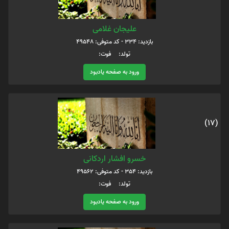
علیجان غلامی
بازدید: 334 - کد متوفی: 49548
تولد: فوت:
ورود به صفحه یادبود
(17)
خسرو افشار اردکانی
بازدید: 354 - کد متوفی: 49562
تولد: فوت:
ورود به صفحه یادبود