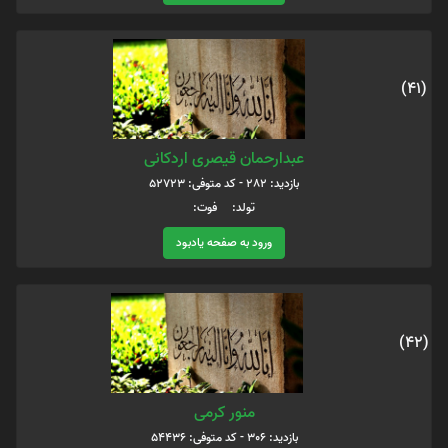
(41)
عبدارحمان قیصری اردکانی
بازدید: 282 - کد متوفی: 52723
تولد: فوت:
ورود به صفحه یادبود
(42)
منور کرمی
بازدید: 306 - کد متوفی: 54436