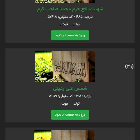
شهیدمدافع حرم محمد صاحب کرم
بازدید: 485 - کد متوفی: 50418
تولد: فوت:
ورود به صفحه یادبود
(31)
شمس علی رعیتی
بازدید: 301 - کد متوفی: 51119
تولد: فوت:
ورود به صفحه یادبود