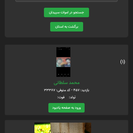
جستجو در اموات سپیدان
برگشت به استان
(1)
محمد سلطانی
بازدید: 457 - کد متوفی: 33387
تولد: فوت:
ورود به صفحه یادبود