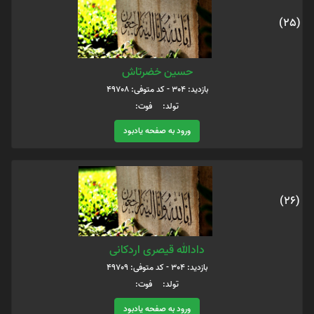
(25)
حسین خضرتاش
بازدید: 304 - کد متوفی: 49708
تولد: فوت:
ورود به صفحه یادبود
(26)
دادالله قیصری اردکانی
بازدید: 304 - کد متوفی: 49709
تولد: فوت:
ورود به صفحه یادبود