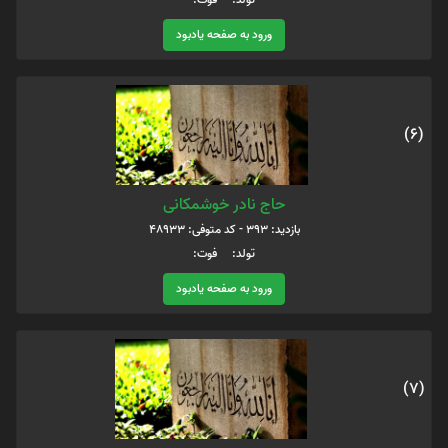
ورود به صفحه یادبود
(6)
حاج نادر خوشمکانی
بازدید: 393 - کد متوفی: 48933
تولد: فوت:
ورود به صفحه یادبود
(7)