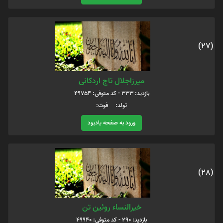
(27)
میرزاجلال تاج اردکانی
بازدید: 333 - کد متوفی: 49754
تولد: فوت:
ورود به صفحه یادبود
(28)
خیرالنساء روئین تن
بازدید: 290 - کد متوفی: 49940