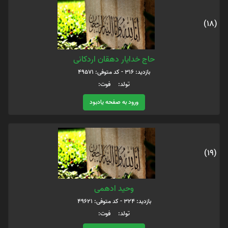
(18)
حاج خدایار دهقان اردکانی
بازدید: 316 - کد متوفی: 49571
تولد: فوت:
ورود به صفحه یادبود
(19)
وحید ادهمی
بازدید: 324 - کد متوفی: 49621
تولد: فوت: