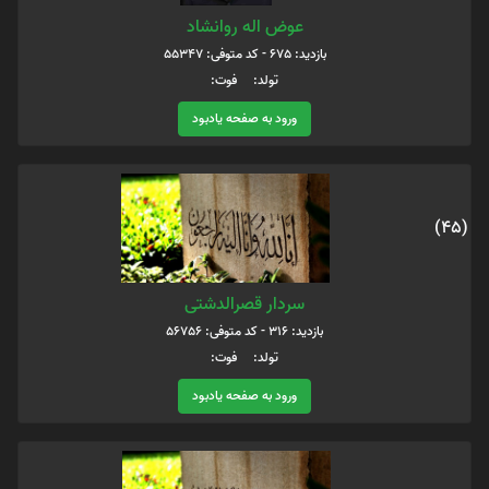
عوض اله روانشاد
بازدید: 675 - کد متوفی: 55347
تولد: فوت:
ورود به صفحه یادبود
(45)
سردار قصرالدشتی
بازدید: 316 - کد متوفی: 56756
تولد: فوت:
ورود به صفحه یادبود