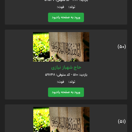
تولد: فوت:
ورود به صفحه یادبود
(50)
حاج شهباز نیازی
بازدید: 510 - کد متوفی: 59748
تولد: فوت:
ورود به صفحه یادبود
(51)