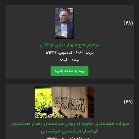
(48)
مرحوم حاج شهباز نیازی اردکانی
بازدید: 6082 - کد متوفی: 59434
تولد: فوت:
ورود به صفحه یادبود
(49)
سهراب هوشمندی حاجیه نوریجان هوشمندی دهدار هوشمندی
کوهسار هوشمندی هوشمندی
بازدید: 262 - کد متوفی: 59527