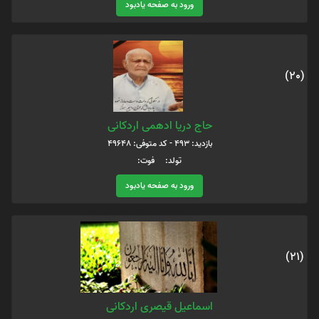
ورود به صفحه یادبود
(20)
حاج دریا ادهمی اردکانی
بازدید: 493 - کد متوفی: 49648
تولد: فوت:
ورود به صفحه یادبود
(21)
اسماعیل قیصری اردکانی