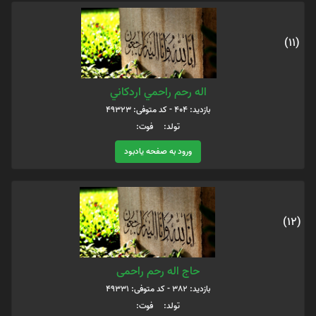
(11)
اله رحم راحمي اردكاني
بازدید: 404 - کد متوفی: 49323
تولد: فوت:
ورود به صفحه یادبود
(12)
حاج اله رحم راحمی
بازدید: 382 - کد متوفی: 49331
تولد: فوت: