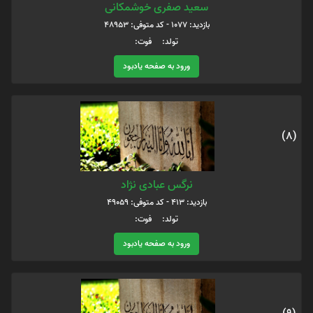
سعید صفری خوشمکانی
بازدید: 1077 - کد متوفی: 48953
تولد: فوت:
ورود به صفحه یادبود
(8)
نرگس عبادی نژاد
بازدید: 413 - کد متوفی: 49059
تولد: فوت:
ورود به صفحه یادبود