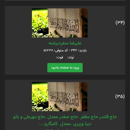
(34)
علیرضا منفردبرشنه
بازدید: 342 - کد متوفی: 51238
تولد: فوت:
ورود به صفحه یادبود
(35)
حاج قلندر.حاج مظفر .حاج صفدر معدل .حاج مهرعلی و بانو
دیبا.وزیری .معدل .کامگارو....