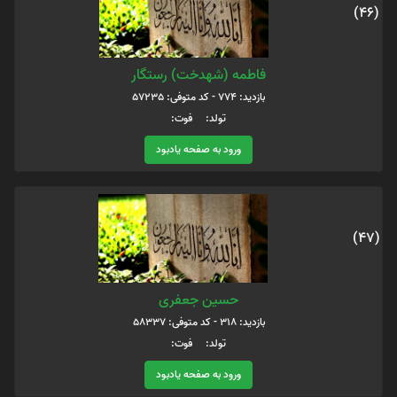
(46)
فاطمه (شهدخت) رستگار
بازدید: 774 - کد متوفی: 57235
تولد: فوت:
ورود به صفحه یادبود
(47)
حسین جعفری
بازدید: 318 - کد متوفی: 58337
تولد: فوت:
ورود به صفحه یادبود