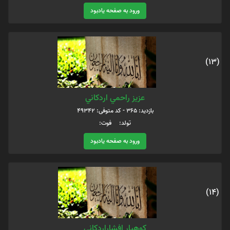
ورود به صفحه یادبود
(13)
عزيز راحمي اردكاني
بازدید: 365 - کد متوفی: 49342
تولد: فوت:
ورود به صفحه یادبود
(14)
کوهیار افشاراردکانی