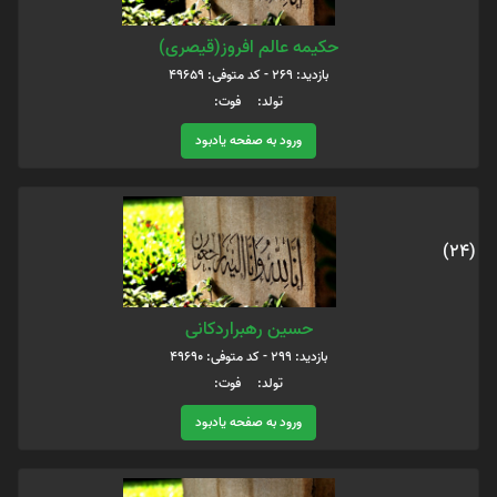
حکیمه عالم افروز(قیصری)
بازدید: 269 - کد متوفی: 49659
تولد: فوت:
ورود به صفحه یادبود
(24)
حسین رهبراردکانی
بازدید: 299 - کد متوفی: 49690
تولد: فوت:
ورود به صفحه یادبود