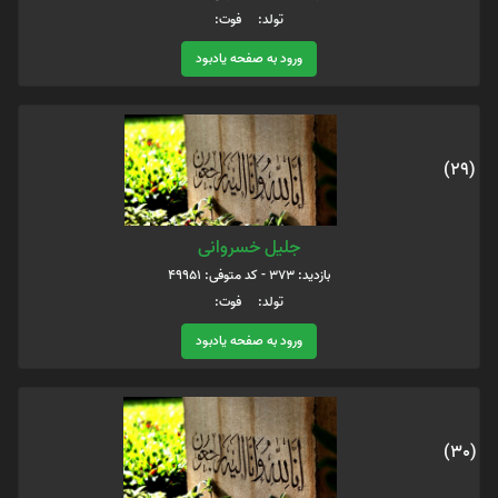
تولد: فوت:
ورود به صفحه یادبود
(29)
جلیل خسروانی
بازدید: 373 - کد متوفی: 49951
تولد: فوت:
ورود به صفحه یادبود
(30)