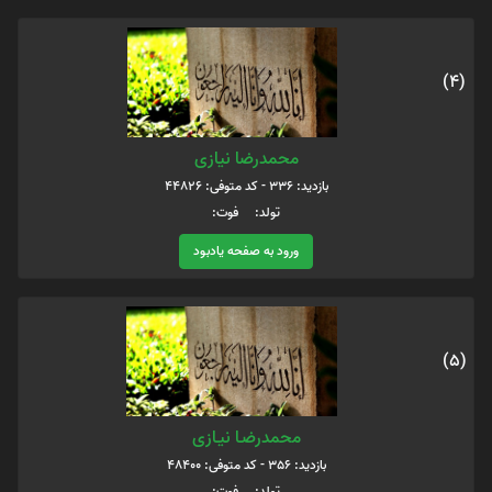
(4)
محمدرضا نیازی
بازدید: 336 - کد متوفی: 44826
تولد: فوت:
ورود به صفحه یادبود
(5)
محمدرضـا نیـازی
بازدید: 356 - کد متوفی: 48400
تولد: فوت: