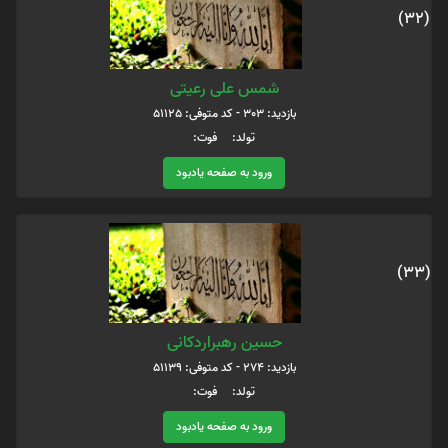
(32)
شمس علی رعیتی
بازدید: 303 - کد متوفی: 51125
تولد: فوت:
ورود به صفحه یادبود
(33)
حسین رهبراردکانی
بازدید: 274 - کد متوفی: 51139
تولد: فوت:
ورود به صفحه یادبود