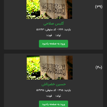
(39)
گلبس صلاحی
بازدید: 266 - کد متوفی: 51893
تولد: فوت:
ورود به صفحه یادبود
(40)
حسین خضرتاش
بازدید: 315 - کد متوفی: 51935
تولد: فوت:
ورود به صفحه یادبود