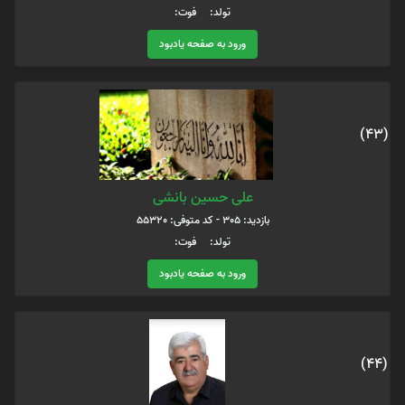
تولد: فوت:
ورود به صفحه یادبود
(43)
علی حسین بانشی
بازدید: 305 - کد متوفی: 55320
تولد: فوت:
ورود به صفحه یادبود
(44)