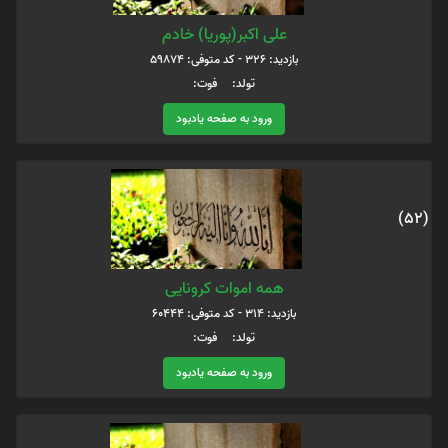
علی اکبر(پوریا) خادم
بازدید: 326 - کد متوفی: 59874
تولد: فوت:
ورود به صفحه یادبود
(52)
همه اموات کرونایی
بازدید: 314 - کد متوفی: 60444
تولد: فوت:
ورود به صفحه یادبود