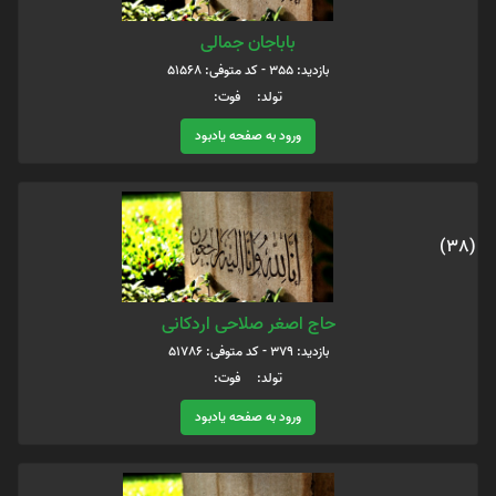
باباجان جمالی
بازدید: 355 - کد متوفی: 51568
تولد: فوت:
ورود به صفحه یادبود
(38)
حاج اصغر صلاحی اردکانی
بازدید: 379 - کد متوفی: 51786
تولد: فوت:
ورود به صفحه یادبود