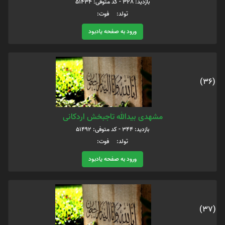
بازدید: 328 - کد متوفی: 51434
تولد: فوت:
ورود به صفحه یادبود
(36)
مشهدی بیدالله تاجبخش اردکانی
بازدید: 344 - کد متوفی: 51492
تولد: فوت:
ورود به صفحه یادبود
(37)