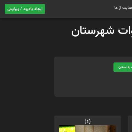
مایت از ما
ایجاد یادبود / ویرایش
موات شهرستان
به استان
(4)