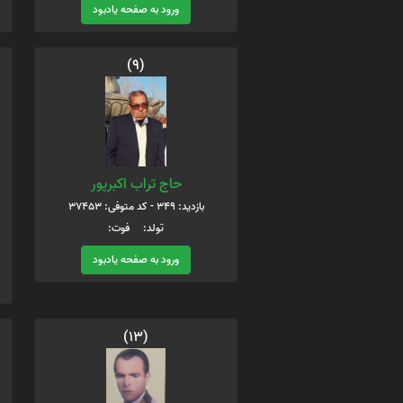
ورود به صفحه یادبود
(9)
حاج تراب اکبرپور
بازدید: 349 - کد متوفی: 37453
تولد: فوت:
ورود به صفحه یادبود
(13)