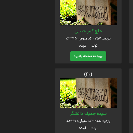
حاج کمر حبیبی
بازدید: 257 - کد متوفی: 52395
تولد: فوت:
ورود به صفحه یادبود
(40)
سیده جمیله دانشگر
بازدید: 255 - کد متوفی: 54967
تولد: فوت: