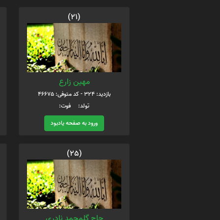
(21)
مهین زارع
بازدید: 324 - کد متوفی: 46675
تولد: فوت:
ورود به صفحه یادبود
(25)
حاج گلمحمد نادری