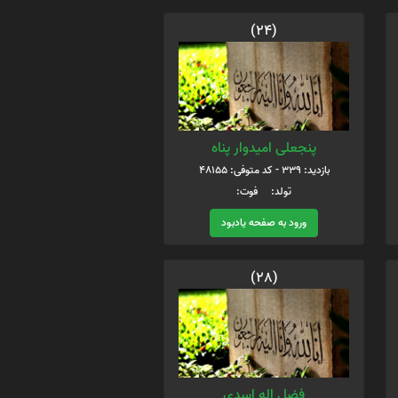
(24)
پنجعلی امیدوار پناه
بازدید: 339 - کد متوفی: 48155
تولد: فوت:
ورود به صفحه یادبود
(28)
فضل اله اسدی