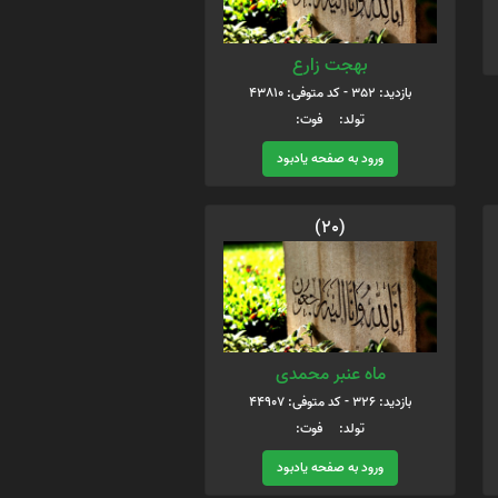
بهجت زارع
بازدید: 352 - کد متوفی: 43810
تولد: فوت:
ورود به صفحه یادبود
(20)
ماه عنبر محمدی
بازدید: 326 - کد متوفی: 44907
تولد: فوت:
ورود به صفحه یادبود