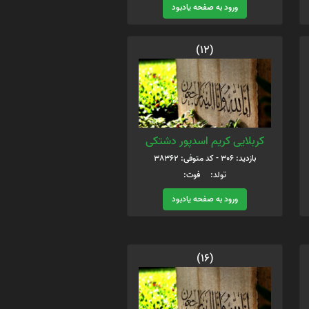
ورود به صفحه یادبود
(12)
کربلایی کریم اسدپور دشتکی
بازدید: 306 - کد متوفی: 38362
تولد: فوت:
ورود به صفحه یادبود
(16)