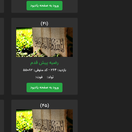
ورود به صفحه یادبود
(41)
رضیه پیش قدم
بازدید: 264 - کد متوفی: 55082
تولد: فوت:
ورود به صفحه یادبود
(45)