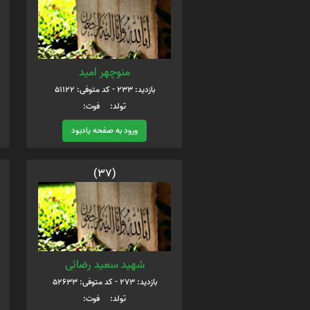
منوچهر امید
بازدید: 233 - کد متوفی: 51122
تولد: فوت:
ورود به صفحه یادبود
(37)
شهید سعید رضائی
بازدید: 273 - کد متوفی: 52633
تولد: فوت: