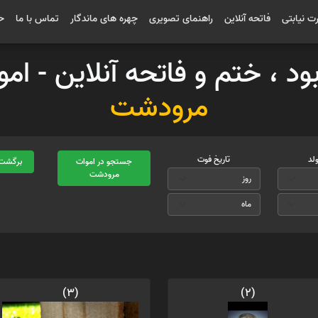
رت نیابتی
فاتحه آنلاین
راهنمای تصویری
چهره های ماندگار
تماس با ما
ح
بود ، ختم و فاتحه آنلاین - ا
مرودشت
ولد
تاریخ فوت
جستجو در اموات
برگشت 
مرودشت
(3)
(2)