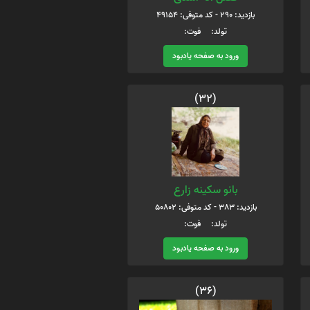
بازدید: 290 - کد متوفی: 49154
تولد: فوت:
ورود به صفحه یادبود
(32)
بانو سکینه زارع
بازدید: 383 - کد متوفی: 50802
تولد: فوت:
ورود به صفحه یادبود
(36)