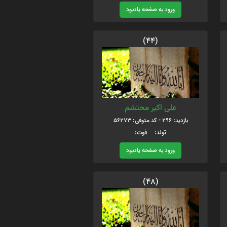
ورود به صفحه یادبود
(44)
علی اکبر محتشم
بازدید: 296 - کد متوفی: 56273
تولد: فوت:
ورود به صفحه یادبود
(48)