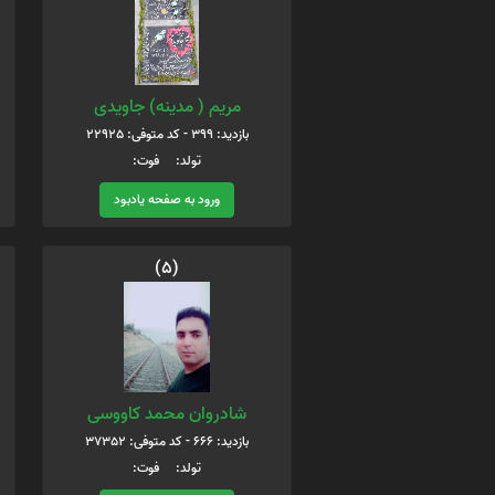
مریم ( مدینه) جاویدی
بازدید: 399 - کد متوفی: 22925
تولد: فوت:
ورود به صفحه یادبود
(5)
شادروان محمد کاووسی
بازدید: 666 - کد متوفی: 37352
تولد: فوت: