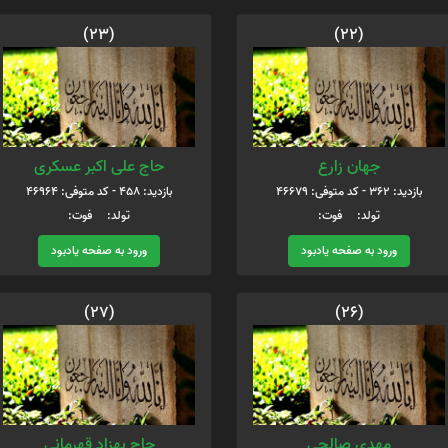
(23)
(22)
جهان زارع
حاج علی اکبر عسکری
بازدید: 362 - کد متوفی: 46679
بازدید: 458 - کد متوفی: 46964
تولد: فوت:
تولد: فوت:
ورود به صفحه یادبود
ورود به صفحه یادبود
(27)
(26)
مهدی صالحی
حاج بهزاد قهرمانی