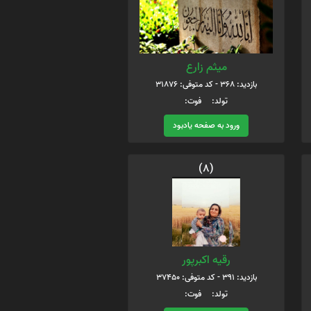
میثم زارع
بازدید: 368 - کد متوفی: 31876
تولد: فوت:
ورود به صفحه یادبود
(8)
رقیه اکبرپور
بازدید: 391 - کد متوفی: 37450
تولد: فوت: