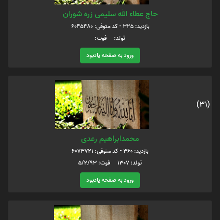
حاج عطاء الله سلیمی زره شوران
بازدید: 325 - کد متوفی: 6045480
تولد: فوت:
ورود به صفحه یادبود
(31)
محمدابراهیم رعدی
بازدید: 360 - کد متوفی: 6073721
تولد: 1307 فوت: 5/2/93
ورود به صفحه یادبود