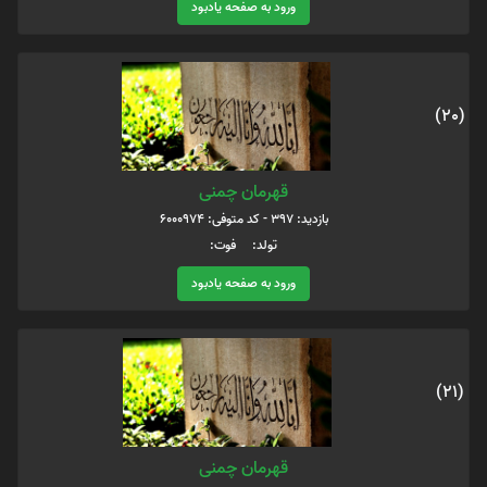
ورود به صفحه یادبود
(20)
قهرمان چمنی
بازدید: 397 - کد متوفی: 6000974
تولد: فوت:
ورود به صفحه یادبود
(21)
قهرمان چمنی