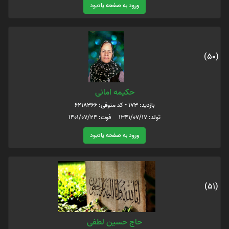
ورود به صفحه یادبود
(50)
حکیمه امانی
بازدید: 173 - کد متوفی: 6218366
تولد: 1341/07/17 فوت: 1401/07/24
ورود به صفحه یادبود
(51)
حاج حسین لطفی