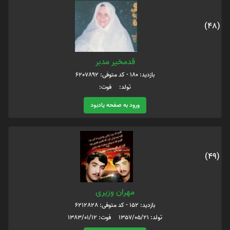
(48)
قدمخیر مدبر
بازدید: 180 - کد متوفی: 6207892
تولد: فوت:
ورود به صفحه یادبود
(49)
مهران وزیری
بازدید: 152 - کد متوفی: 6212828
تولد: 1357/05/21 فوت: 1383/01/12