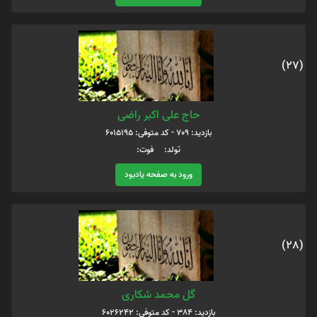
(27)
حاج علی اکبر راضی
بازدید: 709 - کد متوفی: 6015195
تولد: فوت:
ورود به صفحه یادبود
(28)
گل محمد شکاری
بازدید: 384 - کد متوفی: 6026242