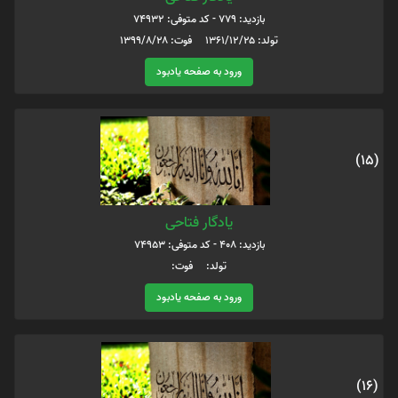
بازدید: 779 - کد متوفی: 74932
تولد: ۱۳۶۱/۱۲/۲۵ فوت: ۱۳۹۹/۸/۲۸
ورود به صفحه یادبود
(15)
یادگار فتاحی
بازدید: 408 - کد متوفی: 74953
تولد: فوت:
ورود به صفحه یادبود
(16)