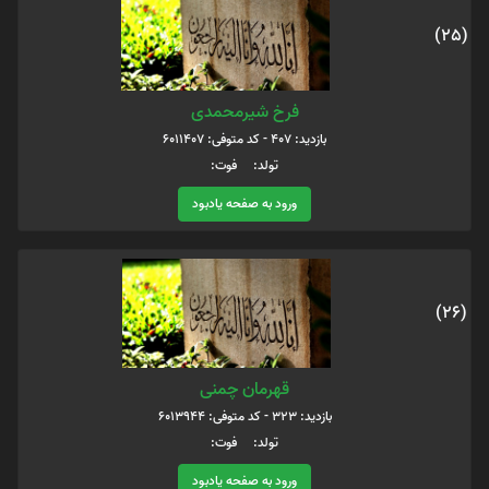
(25)
فرخ شیرمحمدی
بازدید: 407 - کد متوفی: 6011407
تولد: فوت:
ورود به صفحه یادبود
(26)
قهرمان چمنی
بازدید: 323 - کد متوفی: 6013944
تولد: فوت:
ورود به صفحه یادبود