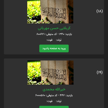
(18)
کربلایی حسن مهربانی
بازدید: 340 - کد متوفی: 800621
تولد: فوت:
ورود به صفحه یادبود
(19)
خیرالله محمدی
بازدید: 442 - کد متوفی: 6000580
تولد: فوت: