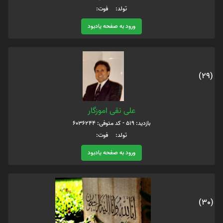
تولد: فوت:
ورود به صفحه یادبود
(29)
علی نقی اموزگار
بازدید: 519 - کد متوفی: 6036244
تولد: فوت:
ورود به صفحه یادبود
(30)