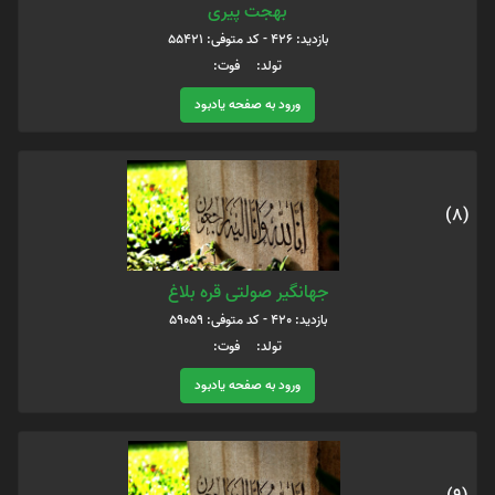
بهجت پیری
بازدید: 426 - کد متوفی: 55421
تولد: فوت:
ورود به صفحه یادبود
(8)
جهانگیر صولتی قره بلاغ
بازدید: 420 - کد متوفی: 59059
تولد: فوت:
ورود به صفحه یادبود