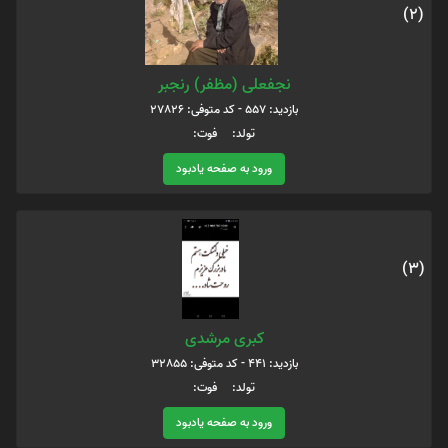
(2)
نجفعلی (مظفر) رنجبر
بازدید: 557 - کد متوفی: 27826
تولد: فوت:
ورود به صفحه یادبود
(3)
کبری مرشدی
بازدید: 441 - کد متوفی: 32855
تولد: فوت:
ورود به صفحه یادبود