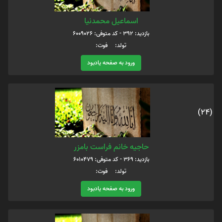
اسماعیل محمدنیا
بازدید: 392 - کد متوفی: 6009026
تولد: فوت:
ورود به صفحه یادبود
(24)
حاجیه خانم فراست بامزر
بازدید: 369 - کد متوفی: 6010479
تولد: فوت:
ورود به صفحه یادبود