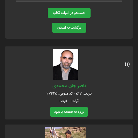
جستجو در اموات تکاب
برگشت به استان
(1)
ناصر جان محمدی
بازدید: 517 - کد متوفی: 27425
تولد: فوت:
ورود به صفحه یادبود