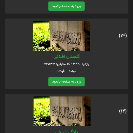
ورود به صفحه یادبود
(13)
گلستان افلاکی
بازدید: 348 - کد متوفی: 74533
تولد: فوت:
ورود به صفحه یادبود
(14)
یادگار فتاحی