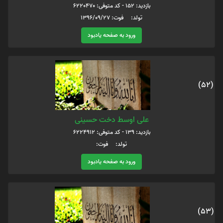
بازدید: 152 - کد متوفی: 6220470
تولد: فوت: 1396/09/27
ورود به صفحه یادبود
(52)
علی اوسط دخت حسینی
بازدید: 139 - کد متوفی: 6224912
تولد: فوت:
ورود به صفحه یادبود
(53)