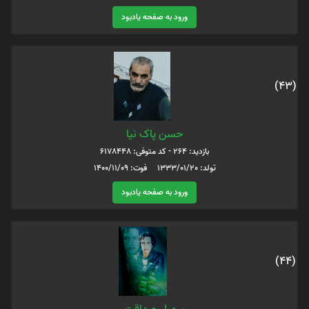
ورود به صفحه یادبود
(43)
حسن پاک نیا
بازدید: 264 - کد متوفی: 6178448
تولد: 1333/01/20 فوت: 1400/11/09
ورود به صفحه یادبود
(44)