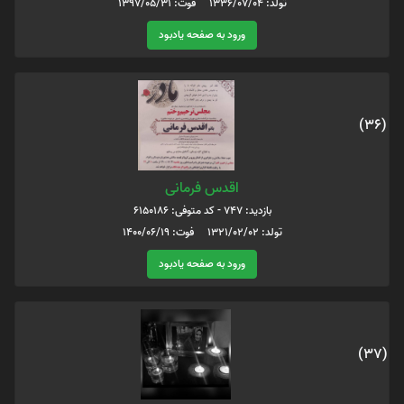
تولد: 1336/07/04 فوت: 1397/05/31
ورود به صفحه یادبود
(36)
اقدس فرمانی
بازدید: 747 - کد متوفی: 6150186
تولد: 1321/02/02 فوت: 1400/06/19
ورود به صفحه یادبود
(37)