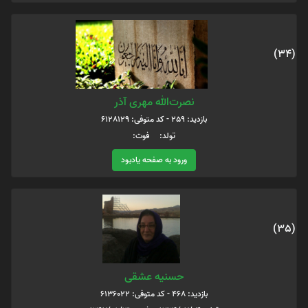
(34)
نصرت‌الله مهری آذر
بازدید: 259 - کد متوفی: 6128129
تولد: فوت:
ورود به صفحه یادبود
(35)
حسنیه عشقی
بازدید: 468 - کد متوفی: 6136022