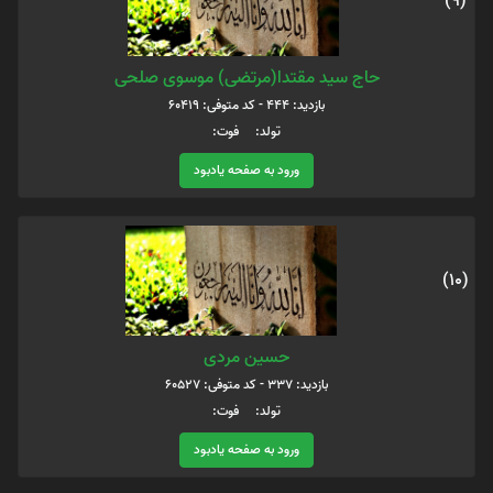
(9)
حاج سید مقتدا(مرتضی) موسوی صلحی
بازدید: 444 - کد متوفی: 60419
تولد: فوت:
ورود به صفحه یادبود
(10)
حسین مردی
بازدید: 337 - کد متوفی: 60527
تولد: فوت:
ورود به صفحه یادبود