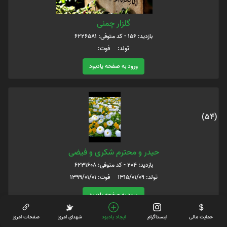
گلزار چمنی
بازدید: 156 - کد متوفی: 6226581
تولد: فوت:
ورود به صفحه یادبود
(54)
حیدر و محترم شکری و فیضی
بازدید: 204 - کد متوفی: 6231608
تولد: 1315/01/09 فوت: 1399/01/01
ورود به صفحه یادبود
حمایت مالی
اینستاگرام
ایجاد یادبود
شهدای امروز
صفحات امروز