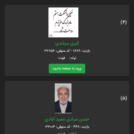
(4)
کبری مرشدی
بازدید: 1878 - کد متوفی: 32856
تولد: فوت:
ورود به صفحه یادبود
(5)
حسن مرادی عمید آبادی
بازدید: 448 - کد متوفی: 33004
تولد: فوت: