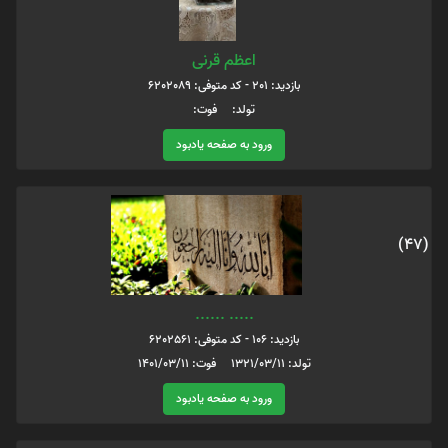
اعظم قرنی
بازدید: 201 - کد متوفی: 6202089
تولد: فوت:
ورود به صفحه یادبود
(47)
..... ......
بازدید: 106 - کد متوفی: 6202561
تولد: 1321/03/11 فوت: 1401/03/11
ورود به صفحه یادبود