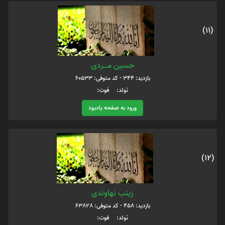
(11)
حسین مــــردی
بازدید: 344 - کد متوفی: 60533
تولد: فوت:
ورود به صفحه یادبود
(12)
زینب نهاوندی
بازدید: 458 - کد متوفی: 63828
تولد: فوت: