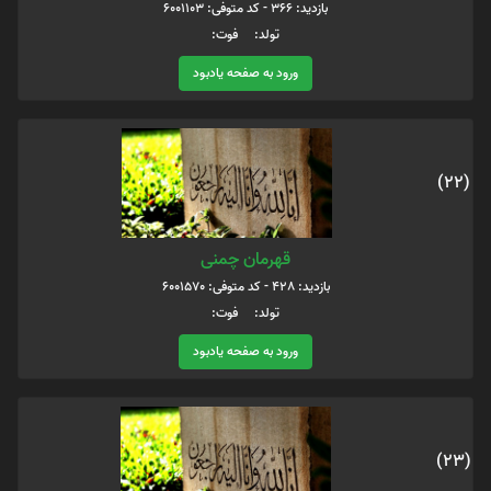
بازدید: 366 - کد متوفی: 6001103
تولد: فوت:
ورود به صفحه یادبود
(22)
قهرمان چمنی
بازدید: 428 - کد متوفی: 6001570
تولد: فوت:
ورود به صفحه یادبود
(23)