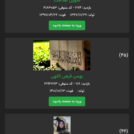
سهیل صداقت
بازدید: 274 - کد متوفی: 6183053
تولد: 1367/11/29 فوت: 1398/04/26
ورود به صفحه یادبود
(45)
بهمن فیض اللهی
بازدید: 118 - کد متوفی: 6196773
تولد: فوت: 1401/01/13
ورود به صفحه یادبود
(46)