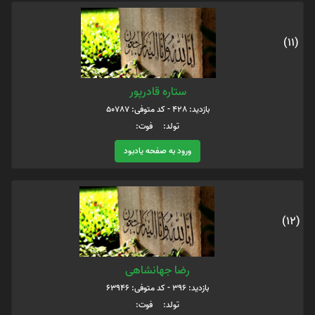
(11)
ستاره قادرپور
بازدید: 428 - کد متوفی: 50787
تولد: فوت:
ورود به صفحه یادبود
(12)
رضا جهانشاهی
بازدید: 396 - کد متوفی: 63946
تولد: فوت: