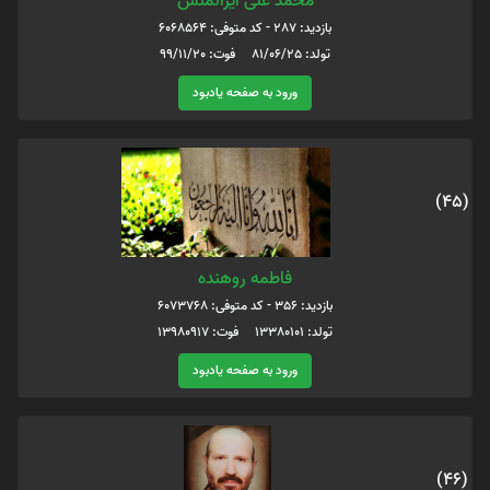
محمد علی ایرانمنش
بازدید: 287 - کد متوفی: 6068564
تولد: 81/06/25 فوت: 99/11/20
ورود به صفحه یادبود
(45)
فاطمه روهنده
بازدید: 356 - کد متوفی: 6073768
تولد: 13380101 فوت: 13980917
ورود به صفحه یادبود
(46)