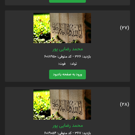
(27)
محمد رضایی پور
بازدید: 326 - کد متوفی: 6018950
تولد: فوت:
ورود به صفحه یادبود
(28)
محمد رضایی پور
بازدید: 367 - کد متوفی: 6019054