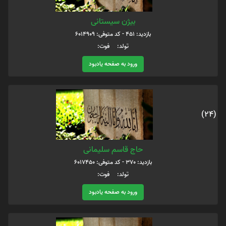
بیژن سیستانی
بازدید: 451 - کد متوفی: 6014909
تولد: فوت:
ورود به صفحه یادبود
(24)
حاج قاسم سلیمانی
بازدید: 370 - کد متوفی: 6017450
تولد: فوت:
ورود به صفحه یادبود