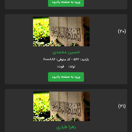
ورود به صفحه یادبود
(20)
حسين محمدى
بازدید: 562 - کد متوفی: 6000886
تولد: فوت:
ورود به صفحه یادبود
(21)
زهرا طياري