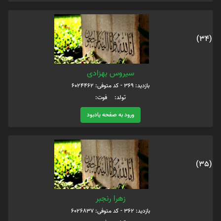
(34)
سیروس بهزادی
بازدید: 369 - کد متوفی: 6024462
تولد: فوت:
ورود به صفحه یادبود
(35)
زهرا رنجبر
بازدید: 362 - کد متوفی: 6026837