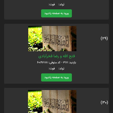
تولد: فوت:
ورود به صفحه یادبود
(29)
فتح الله و رضا فخرآبادی
بازدید: 317 - کد متوفی: 6019288
تولد: فوت:
ورود به صفحه یادبود
(30)