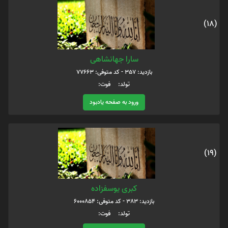
(18)
سارا جهانشاهی
بازدید: 357 - کد متوفی: 77663
تولد: فوت:
ورود به صفحه یادبود
(19)
کبری یوسفزاده
بازدید: 383 - کد متوفی: 6000854
تولد: فوت: