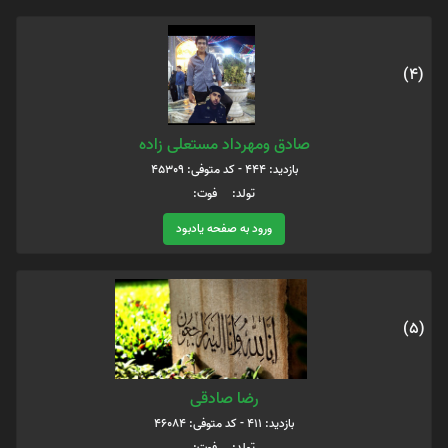
(4)
صادق ومهرداد مستعلی زاده
بازدید: 444 - کد متوفی: 45309
تولد: فوت:
ورود به صفحه یادبود
(5)
رضا صادقی
بازدید: 411 - کد متوفی: 46084
تولد: فوت: