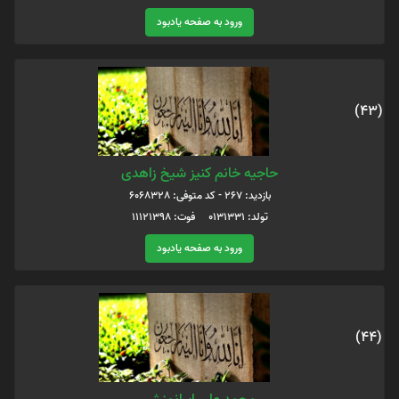
ورود به صفحه یادبود
(43)
حاجیه خانم کنیز شیخ زاهدی
بازدید: 267 - کد متوفی: 6068328
تولد: 0131331 فوت: 11121398
ورود به صفحه یادبود
(44)