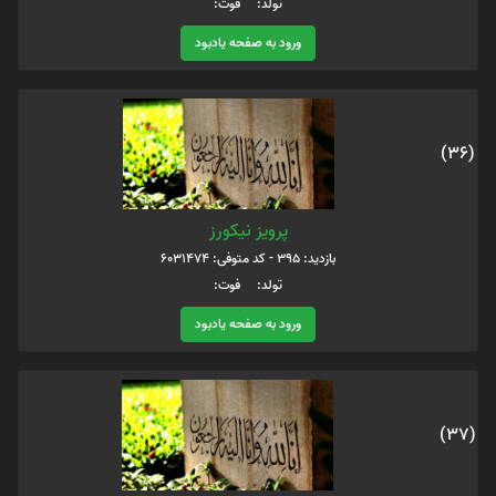
تولد: فوت:
ورود به صفحه یادبود
(36)
پرویز نیکورز
بازدید: 395 - کد متوفی: 6031474
تولد: فوت:
ورود به صفحه یادبود
(37)