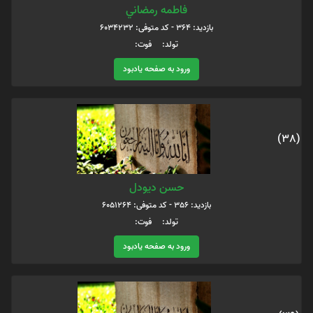
فاطمه رمضاني
بازدید: 364 - کد متوفی: 6034232
تولد: فوت:
ورود به صفحه یادبود
(38)
حسن دیودل
بازدید: 356 - کد متوفی: 6051264
تولد: فوت:
ورود به صفحه یادبود