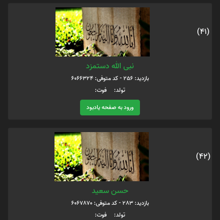
(41)
نبی الله دستمزد
بازدید: 256 - کد متوفی: 6066324
تولد: فوت:
ورود به صفحه یادبود
(42)
حسن سعید
بازدید: 283 - کد متوفی: 6067870
تولد: فوت: