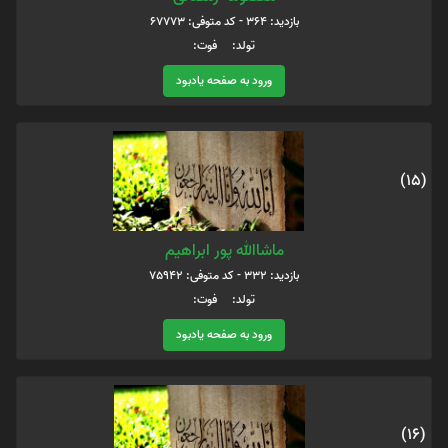
بازدید: 364 - کد متوفی: 67773
تولد: فوت:
ورود به صفحه یادبود
(15)
ماشاالله پور ابراهیم
بازدید: 332 - کد متوفی: 75942
تولد: فوت:
ورود به صفحه یادبود
(16)