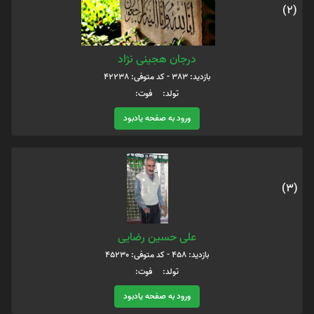
(2)
درجان هجینی نژاد
بازدید: 383 - کد متوفی: 42238
تولد: فوت:
ورود به صفحه یادبود
(3)
علی حسین رضایی
بازدید: 458 - کد متوفی: 45230
تولد: فوت:
ورود به صفحه یادبود