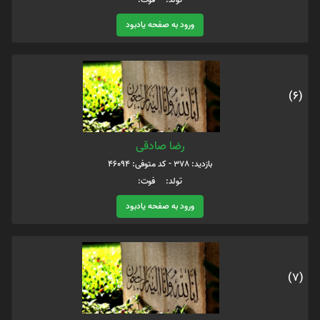
ورود به صفحه یادبود
(6)
رضا صادقی
بازدید: 378 - کد متوفی: 46094
تولد: فوت:
ورود به صفحه یادبود
(7)