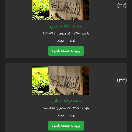
(32)
محمد شاه حیدری
بازدید: 370 - کد متوفی: 6020762
تولد: فوت:
ورود به صفحه یادبود
(33)
محمدرضا ایمانی
بازدید: 367 - کد متوفی: 6021415
تولد: فوت:
ورود به صفحه یادبود