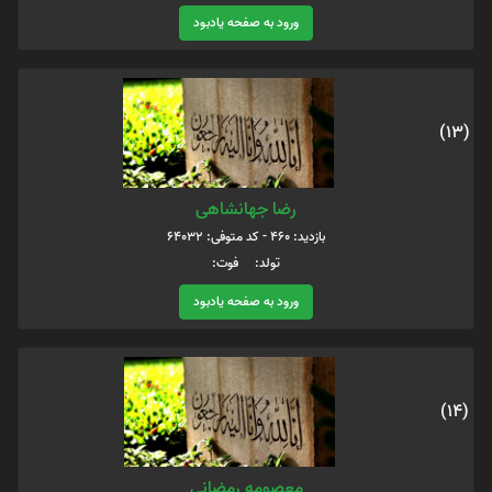
ورود به صفحه یادبود
(13)
رضا جهانشاهی
بازدید: 460 - کد متوفی: 64032
تولد: فوت:
ورود به صفحه یادبود
(14)
معصومه رمضانی