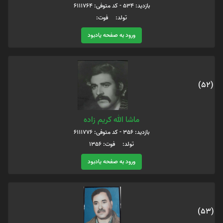
بازدید: 534 - کد متوفی: 6111764
تولد: فوت:
ورود به صفحه یادبود
(52)
ماشا الله کریم زاده
بازدید: 356 - کد متوفی: 6111776
تولد: فوت: 1356
ورود به صفحه یادبود
(53)