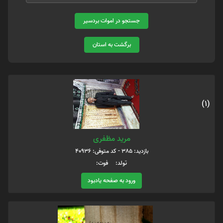
جستجو در اموات بردسیر
برگشت به استان
(1)
مرید مظفری
بازدید: 385 - کد متوفی: 40936
تولد: فوت:
ورود به صفحه یادبود