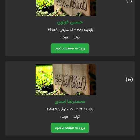
(9)
حسین غزنوی
بازدید: 380 - کد متوفی: 46508
تولد: فوت:
ورود به صفحه یادبود
(10)
محمدرضا اسدي
بازدید: 434 - کد متوفی: 48047
تولد: فوت:
ورود به صفحه یادبود