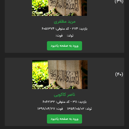
(39)
مرید مظفری
بازدید: 274 - کد متوفی: 6051374
تولد: فوت:
ورود به صفحه یادبود
(40)
ناصر کاکویی
بازدید: 311 - کد متوفی: 6062132
تولد: 1354/05/02 فوت: 1398/04/27
ورود به صفحه یادبود