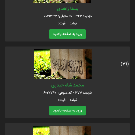
یسنا زاهدی
بازدید: 342 - کد متوفی: 6019337
تولد: فوت:
ورود به صفحه یادبود
(31)
محمد شاه حیدری
بازدید: 373 - کد متوفی: 6020742
تولد: فوت:
ورود به صفحه یادبود