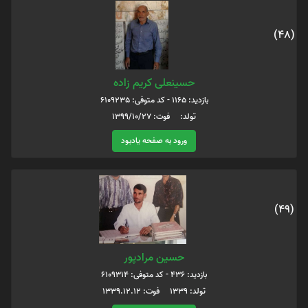
(48)
حسینعلی کریم زاده
بازدید: 1165 - کد متوفی: 6109235
تولد: فوت: 1399/10/27
ورود به صفحه یادبود
(49)
حسین مرادپور
بازدید: 436 - کد متوفی: 6109314
تولد: 1339 فوت: 1339.12.12