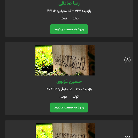
رضا صادقی
بازدید: 367 - کد متوفی: 46106
تولد: فوت:
ورود به صفحه یادبود
(8)
حسین غزنوی
بازدید: 370 - کد متوفی: 46493
تولد: فوت:
ورود به صفحه یادبود