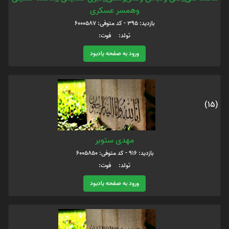
وهمسر عسکری
بازدید: 395 - کد متوفی: 6000587
تولد: فوت:
ورود به صفحه یادبود
(15)
مهدی ستوبر
بازدید: 916 - کد متوفی: 6005850
تولد: فوت:
ورود به صفحه یادبود