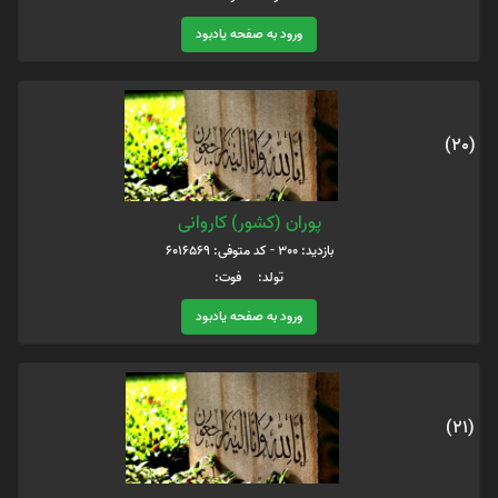
ورود به صفحه یادبود
(20)
پوران (کشور) کاروانی
بازدید: 300 - کد متوفی: 6016569
تولد: فوت:
ورود به صفحه یادبود
(21)