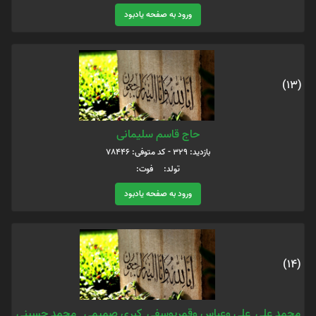
ورود به صفحه یادبود
(13)
حاج قاسم سلیمانی
بازدید: 329 - کد متوفی: 78446
تولد: فوت:
ورود به صفحه یادبود
(14)
محمد علی_علی وعباس وقمریوسفی_کبری صمیمی _محمد حسینی