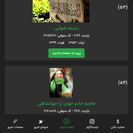
(53)
رحیمه شهابی
بازدید: 289 - کد متوفی: 6115987
تولد: 1353 فوت: 1399
ورود به صفحه یادبود
(54)
حاجیه خانم جهان آرا جهانشاهی
بازدید: 668 - کد متوفی: 6120088
تولد: 1318/08/01 فوت: 1400/02/31
حمایت مالی
اینستاگرام
ایجاد یادبود
شهدای امروز
صفحات امروز
ورود به صفحه یادبود