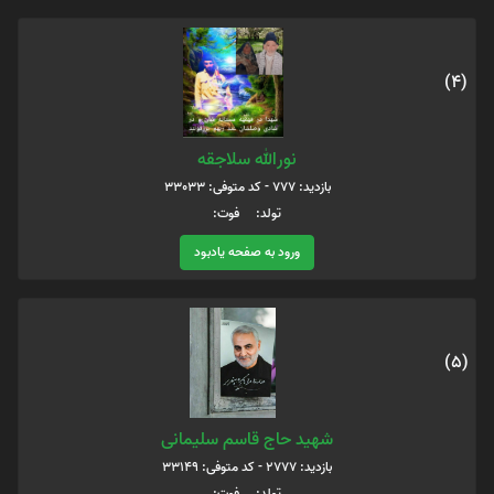
(4)
نورالله سلاجقه
بازدید: 777 - کد متوفی: 33033
تولد: فوت:
ورود به صفحه یادبود
(5)
شهید حاج قاسم سلیمانی
بازدید: 2777 - کد متوفی: 33149
تولد: فوت: