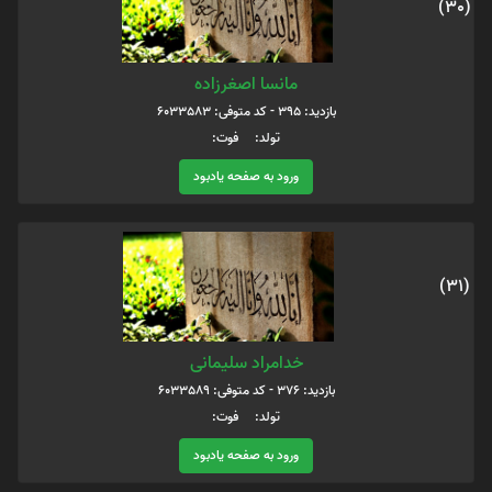
(30)
مانسا اصغرزاده
بازدید: 395 - کد متوفی: 6033583
تولد: فوت:
ورود به صفحه یادبود
(31)
خدامراد سلیمانی
بازدید: 376 - کد متوفی: 6033589
تولد: فوت:
ورود به صفحه یادبود