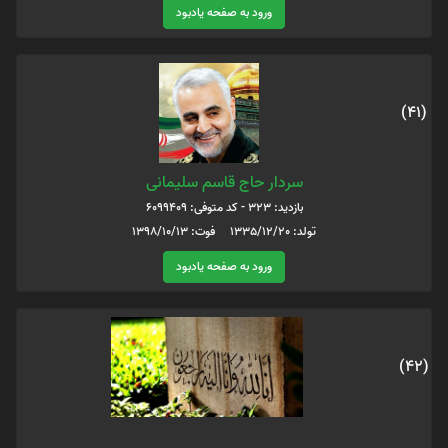
ورود به صفحه یادبود
(41)
سردار حاج قاسم سلیمانی
بازدید: 323 - کد متوفی: 6099409
تولد: 1335/12/20 فوت: 1398/10/13
ورود به صفحه یادبود
(42)