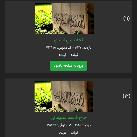
(11)
نجف بني اسدي
بازدید: 327 - کد متوفی: 73418
تولد: فوت:
ورود به صفحه یادبود
(12)
حاج قاسم سلیمانی
بازدید: 351 - کد متوفی: 78419
تولد: فوت: