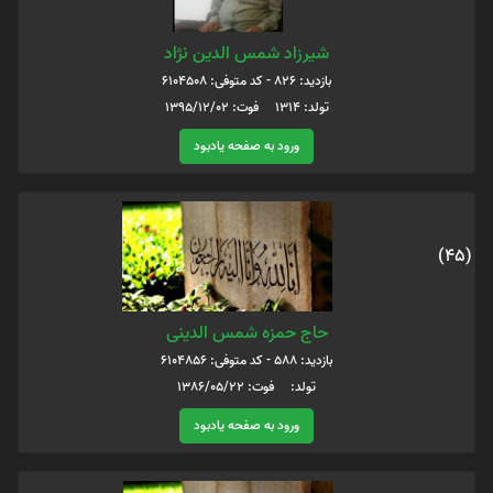
شیرزاد شمس الدین نژاد
بازدید: 826 - کد متوفی: 6104508
تولد: 1314 فوت: 1395/12/02
ورود به صفحه یادبود
(45)
حاج حمزه شمس الدینی
بازدید: 588 - کد متوفی: 6104856
تولد: فوت: 1386/05/22
ورود به صفحه یادبود