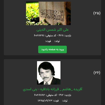
(25)
علی اکبر شمس الدینی
بازدید: 428 - کد متوفی: 6028381
تولد: فوت:
ورود به صفحه یادبود
(26)
آفریده _هاشم _ فرزانه بادافره - بنی اسدی
بازدید: 412 - کد متوفی: 6028782
تولد: فوت: 1385/09/23