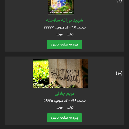
(9)
شهید نورالله سلاجقه
بازدید: 461 - کد متوفی: 44427
تولد: فوت:
ورود به صفحه یادبود
(10)
مریم جلالی
بازدید: 366 - کد متوفی: 56625
تولد: فوت:
ورود به صفحه یادبود