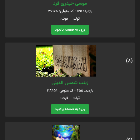
موسی حیدری فرد
بازدید: 591 - کد متوفی: 36168
تولد: فوت:
ورود به صفحه یادبود
(8)
زینب شمس الدینی
بازدید: 455 - کد متوفی: 38959
تولد: فوت:
ورود به صفحه یادبود