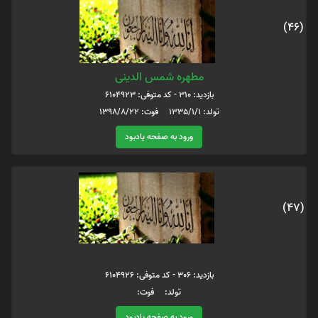
(46)
مطهره شمس الدینی
بازدید: 310 - کد متوفی: 6104923
تولد: 1335/1/1 فوت: 1398/8/22
ورود به صفحه یادبود
(47)
بازدید: 306 - کد متوفی: 6104926
تولد: فوت:
ورود به صفحه یادبود