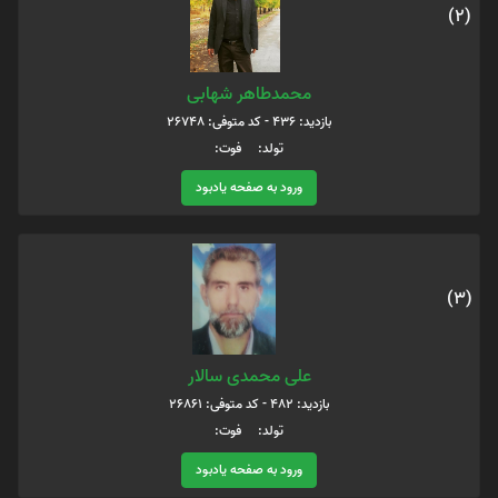
(2)
محمدطاهر شهابی
بازدید: 436 - کد متوفی: 26748
تولد: فوت:
ورود به صفحه یادبود
(3)
علی محمدی سالار
بازدید: 482 - کد متوفی: 26861
تولد: فوت:
ورود به صفحه یادبود