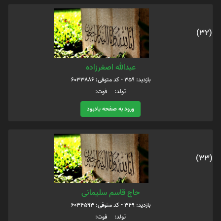
(32)
عبدالله اصغرزاده
بازدید: 359 - کد متوفی: 6033886
تولد: فوت:
ورود به صفحه یادبود
(33)
حاج قاسم سلیمانی
بازدید: 349 - کد متوفی: 6034593
تولد: فوت: