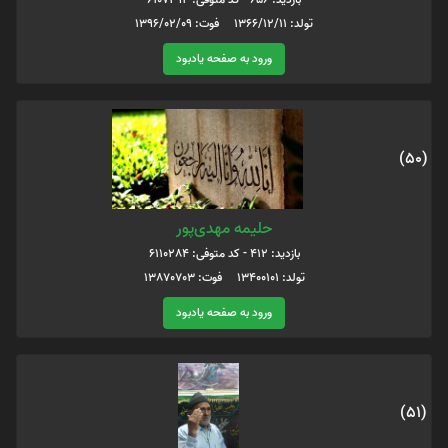
تولد: 1366/12/11 فوت: 1396/02/09
ورود به صفحه یادبود
(50)
حلیمه مهدی‌پور
بازدید: 412 - کد متوفی: 6110284
تولد: 13400101 فوت: 13870703
ورود به صفحه یادبود
(51)