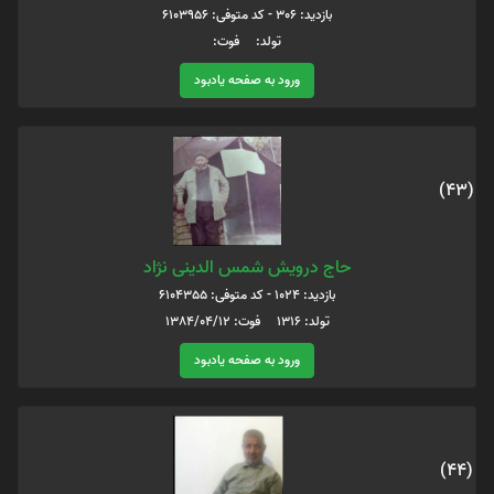
بازدید: 306 - کد متوفی: 6103956
تولد: فوت:
ورود به صفحه یادبود
(43)
حاج درویش شمس الدینی نژاد
بازدید: 1024 - کد متوفی: 6104355
تولد: 1316 فوت: 1384/04/12
ورود به صفحه یادبود
(44)