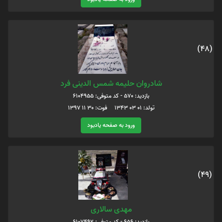
(48)
شادروان حلیمه شمس الدینی فرد
بازدید: 570 - کد متوفی: 6104955
تولد: 01 03 1343 فوت: 30 11 1397
ورود به صفحه یادبود
(49)
مهدی سالاری
بازدید: 656 - کد متوفی: 6107492