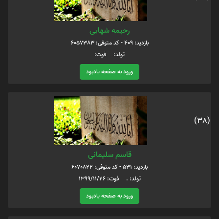
رحیمه شهابی
بازدید: 409 - کد متوفی: 6057383
تولد: فوت:
ورود به صفحه یادبود
(38)
قاسم سلیمانی
بازدید: 531 - کد متوفی: 6070822
تولد: . فوت: ۱۳۹۹/11/26
ورود به صفحه یادبود