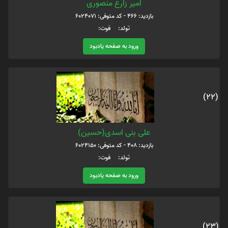
امیر زارع منصوری
بازدید: 466 - کد متوفی: 6024071
تولد: فوت:
ورود به صفحه یادبود
(22)
علی بنی اسدی(حسین)
بازدید: 408 - کد متوفی: 6024150
تولد: فوت:
ورود به صفحه یادبود
(23)