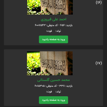
(16)
احمد علی فیروزی
بازدید: 656 - کد متوفی: 6007543
تولد: فوت:
ورود به صفحه یادبود
(17)
محمد حسین گلستانی
بازدید: 338 - کد متوفی: 6015305
تولد: فوت:
ورود به صفحه یادبود