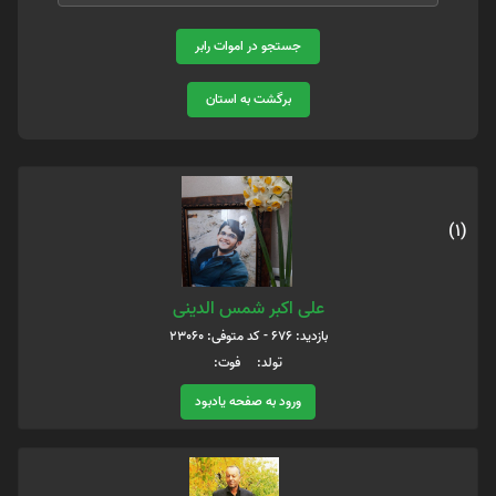
جستجو در اموات رابر
برگشت به استان
(1)
علی اکبر شمس الدینی
بازدید: 676 - کد متوفی: 23060
تولد: فوت:
ورود به صفحه یادبود