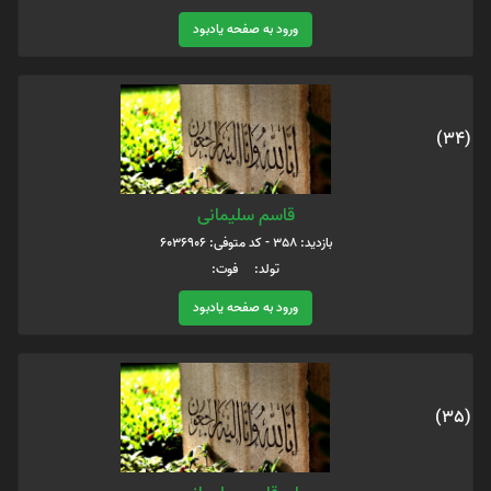
ورود به صفحه یادبود
(34)
قاسم سلیمانی
بازدید: 358 - کد متوفی: 6036906
تولد: فوت:
ورود به صفحه یادبود
(35)