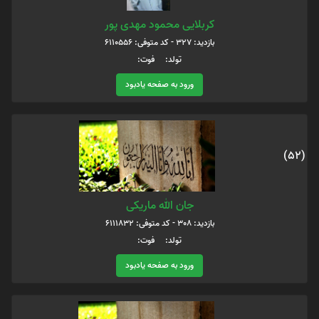
کربلایی محمود مهدی پور
بازدید: 327 - کد متوفی: 6110556
تولد: فوت:
ورود به صفحه یادبود
(52)
جان الله ماریکی
بازدید: 308 - کد متوفی: 6111832
تولد: فوت:
ورود به صفحه یادبود