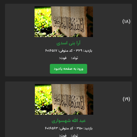
(18)
آرا بنی اسدی
بازدید: 329 - کد متوفی: 6016517
تولد: فوت:
ورود به صفحه یادبود
(19)
عبد الله شهسواری
بازدید: 350 - کد متوفی: 6016563
تولد: فوت: