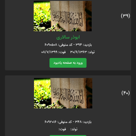
(39)
ابوذر سالاری
بازدید: 394 - کد متوفی: 6090508
تولد: 30/6/1363 فوت: 08/7/1399
ورود به صفحه یادبود
(40)
بازدید: 348 - کد متوفی: 6092016
تولد: فوت: