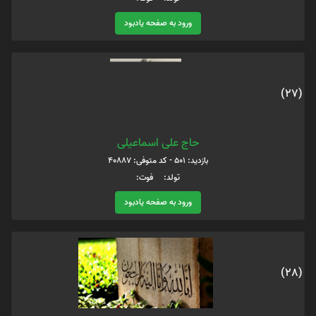
ورود به صفحه یادبود
(27)
حاج علی اسماعیلی
بازدید: 501 - کد متوفی: 40887
تولد: فوت:
ورود به صفحه یادبود
(28)