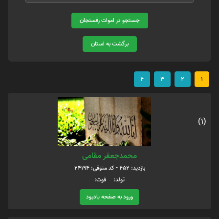
جستجو در اموات رفسنجان
برگشت به استان
4
3
2
1
(1)
محمدجعفر مقامی
بازدید: 452 - کد متوفی: 24194
تولد: فوت:
ورود به صفحه یادبود