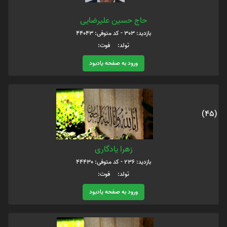
حاج حسین علیرضایی
بازدید: 303 - کد متوفی: 44043
تولد: فوت:
ورود به صفحه یادبود
(45)
زهرا یادگاری
بازدید: 236 - کد متوفی: 44430
تولد: فوت:
ورود به صفحه یادبود