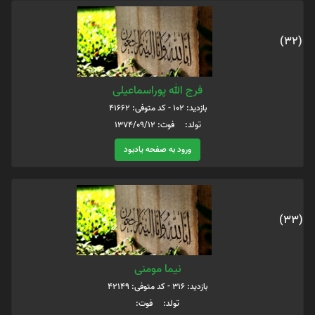
(32)
فرج الله پوراسماعیلی
بازدید: 102 - کد متوفی: 41662
تولد: فوت: 1374/09/12
ورود به صفحه یادبود
(33)
نیما مومنی
بازدید: 316 - کد متوفی: 42149
تولد: فوت: