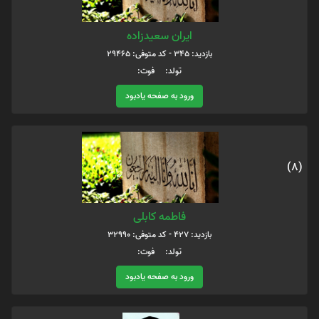
ایران سعیدزاده
بازدید: 345 - کد متوفی: 29465
تولد: فوت:
ورود به صفحه یادبود
(8)
فاطمه کابلی
بازدید: 427 - کد متوفی: 32990
تولد: فوت:
ورود به صفحه یادبود