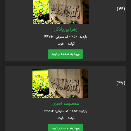
(46)
زهرا پوریادگار
بازدید: 252 - کد متوفی: 44790
تولد: فوت:
ورود به صفحه یادبود
(47)
معصومه احدی
بازدید: 257 - کد متوفی: 44804
تولد: فوت:
ورود به صفحه یادبود