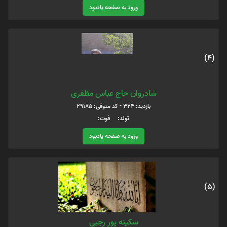
ورود به صفحه یادبود
(4)
شادروان حاج عباس مظفری
بازدید: 324 - کد متوفی: 29185
تولد: فوت:
ورود به صفحه یادبود
(5)
سکینه پور رجبی