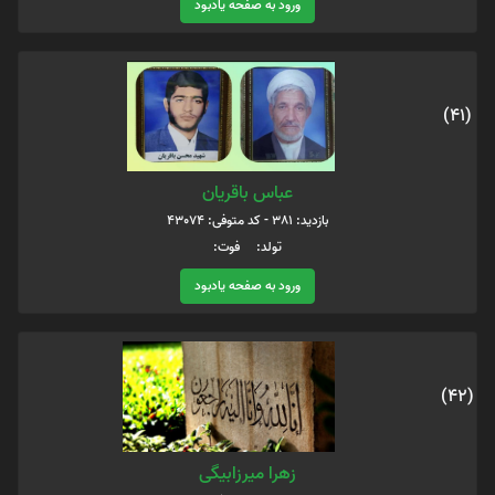
ورود به صفحه یادبود
(41)
عباس باقریان
بازدید: 381 - کد متوفی: 43074
تولد: فوت:
ورود به صفحه یادبود
(42)
زهرا میرزابیگی