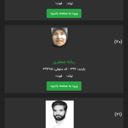
تولد: فوت:
ورود به صفحه یادبود
(20)
ربابه جعفری
بازدید: 399 - کد متوفی: 39475
تولد: فوت:
ورود به صفحه یادبود
(21)