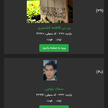
(39)
بی بی فاطمه کشمیری
بازدید: 277 - کد متوفی: 42620
تولد: فوت:
ورود به صفحه یادبود
(40)
سجاد بلوچی
بازدید: 332 - کد متوفی: 42996
تولد: فوت: