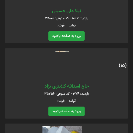
نیلا علی حسینی
بازدید: 1027 - کد متوفی: 35001
تولد: فوت:
ورود به صفحه یادبود
(15)
حاج اسدالله کلانتری نژاد
بازدید: 374 - کد متوفی: 35256
تولد: فوت:
ورود به صفحه یادبود