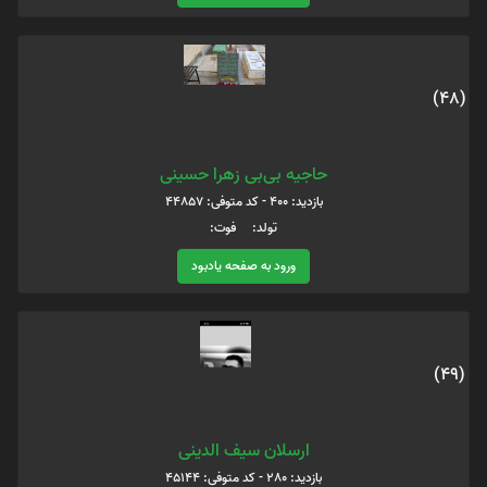
(48)
حاجیه بی‌بی زهرا حسینی
بازدید: 400 - کد متوفی: 44857
تولد: فوت:
ورود به صفحه یادبود
(49)
ارسلان سیف الدینی
بازدید: 280 - کد متوفی: 45144