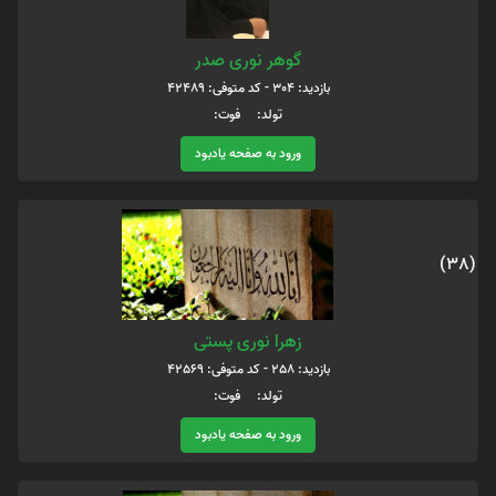
گوهر نوری صدر
بازدید: 304 - کد متوفی: 42489
تولد: فوت:
ورود به صفحه یادبود
(38)
زهرا نوری پستی
بازدید: 258 - کد متوفی: 42569
تولد: فوت:
ورود به صفحه یادبود