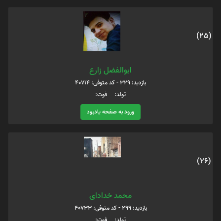
(25)
ابوالفضل زارع
بازدید: 329 - کد متوفی: 40714
تولد: فوت:
ورود به صفحه یادبود
(26)
محمد خدادای
بازدید: 299 - کد متوفی: 40733
تولد: فوت: