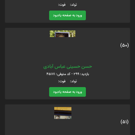
تولد: فوت:
ورود به صفحه یادبود
(50)
حسن حسینی عباس آبادی
بازدید: 299 - کد متوفی: 45171
تولد: فوت:
ورود به صفحه یادبود
(51)