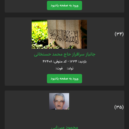
ورود به صفحه یادبود
(34)
جانباز سرافراز حاج محمد حسنخانی
بازدید: 1234 - کد متوفی: 42408
تولد: فوت:
ورود به صفحه یادبود
(35)
محمود میرزایی