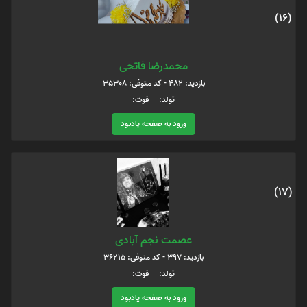
(16)
محمدرضا فاتحی
بازدید: 482 - کد متوفی: 35308
تولد: فوت:
ورود به صفحه یادبود
(17)
عصمت نجم آبادی
بازدید: 397 - کد متوفی: 36215
تولد: فوت:
ورود به صفحه یادبود