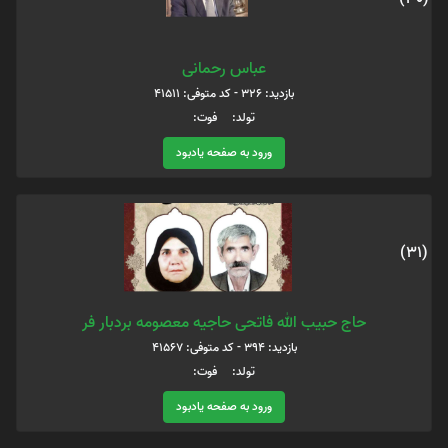
عباس رحمانی
بازدید: 326 - کد متوفی: 41511
تولد: فوت:
ورود به صفحه یادبود
(31)
حاج حبیب الله فاتحی حاجیه معصومه بردبار فر
بازدید: 394 - کد متوفی: 41567
تولد: فوت:
ورود به صفحه یادبود