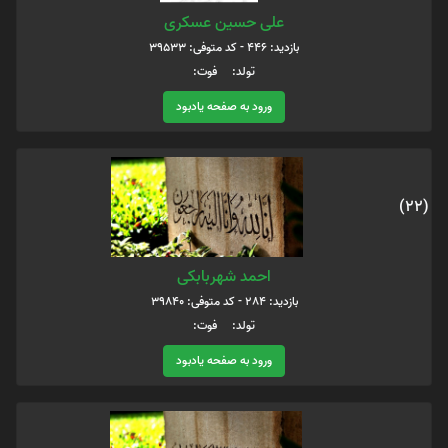
علی حسین عسکری
بازدید: 446 - کد متوفی: 39533
تولد: فوت:
ورود به صفحه یادبود
(22)
احمد شهربابکی
بازدید: 284 - کد متوفی: 39840
تولد: فوت:
ورود به صفحه یادبود