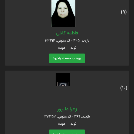
(9)
فاطمه کابلی
بازدید: 425 - کد متوفی: 32994
تولد: فوت:
ورود به صفحه یادبود
(10)
زهرا علیپور
بازدید: 369 - کد متوفی: 33353
تولد: فوت: