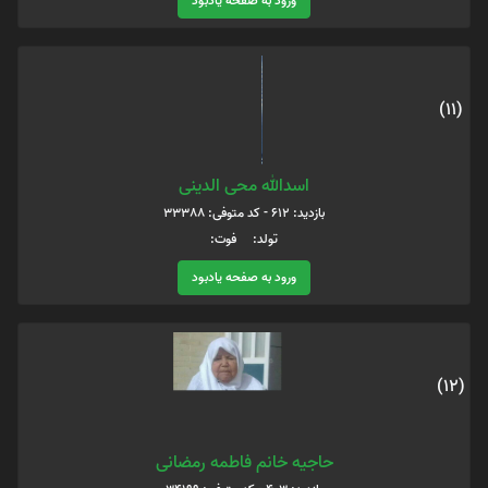
ورود به صفحه یادبود
(11)
اسدالله محی الدینی
بازدید: 612 - کد متوفی: 33388
تولد: فوت:
ورود به صفحه یادبود
(12)
حاجیه خانم فاطمه رمضانی