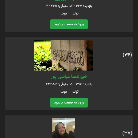
بازدید: 267 - کد متوفی: 42425
تولد: فوت:
ورود به صفحه یادبود
(36)
خیرالنسا عباسی پور
بازدید: 293 - کد متوفی: 42453
تولد: فوت:
ورود به صفحه یادبود
(37)