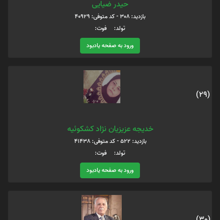
حیدر ضیایی
بازدید: 308 - کد متوفی: 40929
تولد: فوت:
ورود به صفحه یادبود
(29)
خدیجه عزیزیان نژاد کشکوئیه
بازدید: 522 - کد متوفی: 41438
تولد: فوت:
ورود به صفحه یادبود
(30)