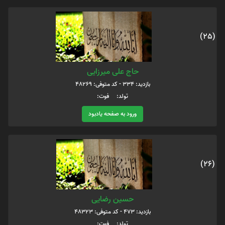
(25)
حاج علی میرزایی
بازدید: 334 - کد متوفی: 48269
تولد: فوت:
ورود به صفحه یادبود
(26)
حسین رضایی
بازدید: 473 - کد متوفی: 48323
تولد: فوت: