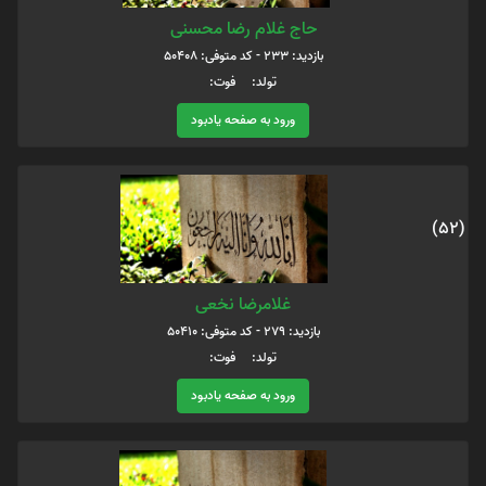
حاج غلام رضا محسنی
بازدید: 233 - کد متوفی: 50408
تولد: فوت:
ورود به صفحه یادبود
(52)
غلامرضا نخعی
بازدید: 279 - کد متوفی: 50410
تولد: فوت:
ورود به صفحه یادبود