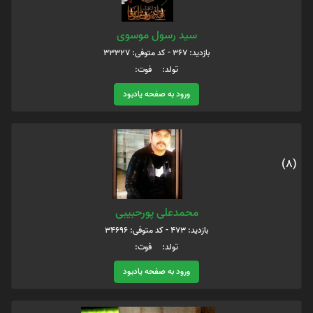
سید رسول موسوی
بازدید: 367 - کد متوفی: 33327
تولد: فوت:
ورود به صفحه یادبود
(8)
محمدعلی پورحبیبی
بازدید: 473 - کد متوفی: 34696
تولد: فوت:
ورود به صفحه یادبود