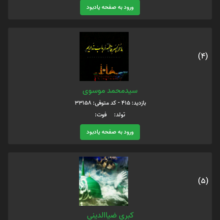
ورود به صفحه یادبود
(4)
سیدمحمد موسوی
بازدید: 415 - کد متوفی: 33158
تولد: فوت:
ورود به صفحه یادبود
(5)
کبری ضیاالدینی