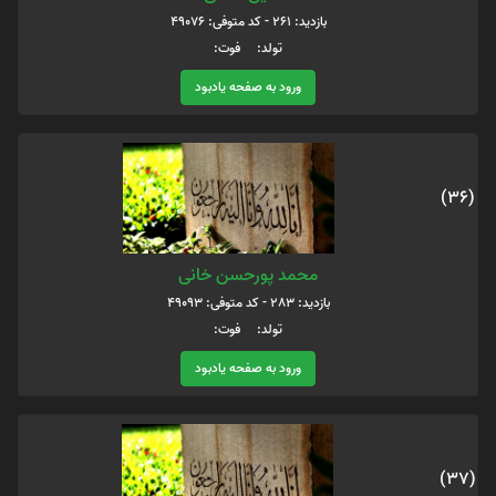
بازدید: 261 - کد متوفی: 49076
تولد: فوت:
ورود به صفحه یادبود
(36)
محمد پورحسن خانی
بازدید: 283 - کد متوفی: 49093
تولد: فوت:
ورود به صفحه یادبود
(37)