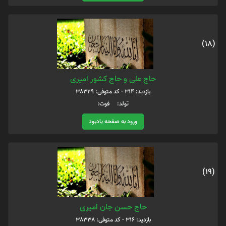
(18)
حاج علی و حاج کشور امیری
بازدید: 314 - کد متوفی: 38329
تولد: فوت:
ورود به صفحه یادبود
(19)
حاج حسن جان امیری
بازدید: 316 - کد متوفی: 38338