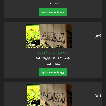
تولد: فوت:
ورود به صفحه یادبود
(50)
مرتضی سردار شهرکی
بازدید: 289 - کد متوفی: 50403
تولد: فوت:
ورود به صفحه یادبود
(51)