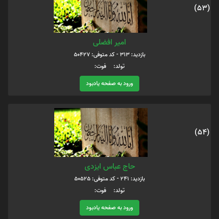
(53)
امیر افضلی
بازدید: 313 - کد متوفی: 50427
تولد: فوت:
ورود به صفحه یادبود
(54)
حاج عباس ایزدی
بازدید: 241 - کد متوفی: 50525
تولد: فوت:
ورود به صفحه یادبود