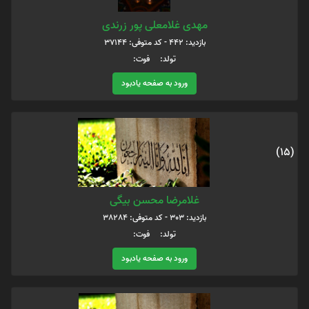
مهدی غلامعلی پور زرندی
بازدید: 442 - کد متوفی: 37144
تولد: فوت:
ورود به صفحه یادبود
(15)
غلامرضا محسن بیگی
بازدید: 303 - کد متوفی: 38284
تولد: فوت:
ورود به صفحه یادبود