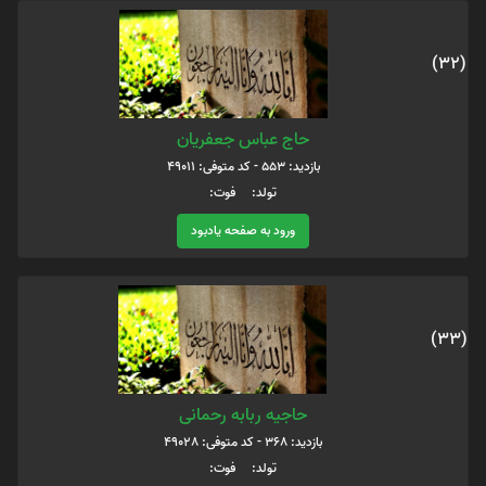
(32)
حاج عباس جعفریان
بازدید: 553 - کد متوفی: 49011
تولد: فوت:
ورود به صفحه یادبود
(33)
حاجیه ربابه رحمانی
بازدید: 368 - کد متوفی: 49028
تولد: فوت: