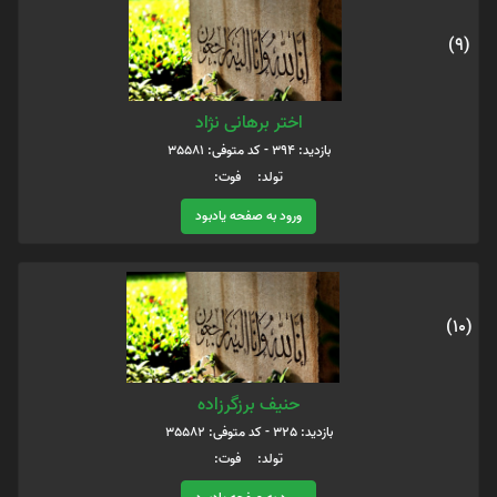
(9)
اختر برهانی نژاد
بازدید: 394 - کد متوفی: 35581
تولد: فوت:
ورود به صفحه یادبود
(10)
حنیف برزگرزاده
بازدید: 325 - کد متوفی: 35582
تولد: فوت: