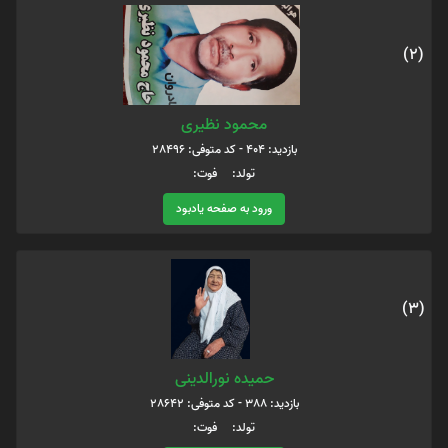
(2)
محمود نظیری
بازدید: 404 - کد متوفی: 28496
تولد: فوت:
ورود به صفحه یادبود
(3)
حمیده نورالدینی
بازدید: 388 - کد متوفی: 28642
تولد: فوت: