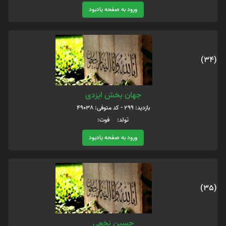
ورود به صفحه یادبود
(34)
جهان بخش ایزدی
بازدید: 299 - کد متوفی: 49038
تولد: فوت:
ورود به صفحه یادبود
(35)
حسین نخعی