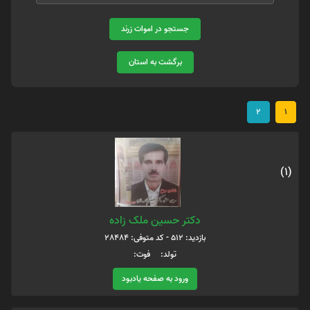
جستجو در اموات زرند
برگشت به استان
2
1
(1)
دکتر حسین ملک زاده
بازدید: 512 - کد متوفی: 28484
تولد: فوت:
ورود به صفحه یادبود