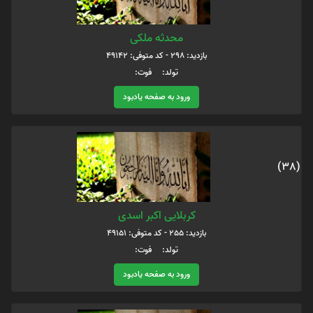
محدثه ملکی
بازدید: 298 - کد متوفی: 49142
تولد: فوت:
ورود به صفحه یادبود
(38)
کربلایی اکبر اسدی
بازدید: 255 - کد متوفی: 49151
تولد: فوت:
ورود به صفحه یادبود