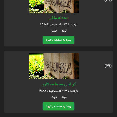
محدته ملکی
بازدید: 296 - کد متوفی: 48809
تولد: فوت:
ورود به صفحه یادبود
(31)
کربلایی سیما مختاری
بازدید: 297 - کد متوفی: 48825
تولد: فوت:
ورود به صفحه یادبود