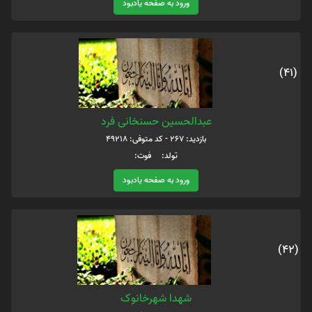
ورود به صفحه یادبود
(41)
عبدالحسین حسنخانی فرد
بازدید: 267 - کد متوفی: 49218
تولد: فوت:
ورود به صفحه یادبود
(42)
شهدا شهرخانوک