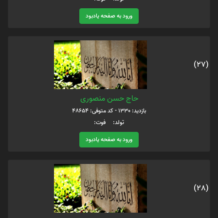
ورود به صفحه یادبود
(27)
حاج حسن منصوری
بازدید: 1330 - کد متوفی: 48654
تولد: فوت:
ورود به صفحه یادبود
(28)