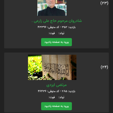
(23)
شادروان مرحوم حاج علی زارعی .
بازدید: 352 - کد متوفی: 43396
تولد: فوت:
ورود به صفحه یادبود
(24)
مرتضی ایزدی
بازدید: 285 - کد متوفی: 46436
تولد: فوت:
ورود به صفحه یادبود