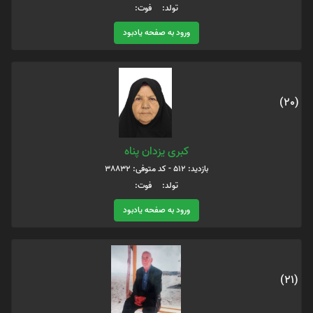
تولد: فوت:
ورود به صفحه یادبود
(20)
کبری یزدان پناه
بازدید: 512 - کد متوفی: 38832
تولد: فوت:
ورود به صفحه یادبود
(21)