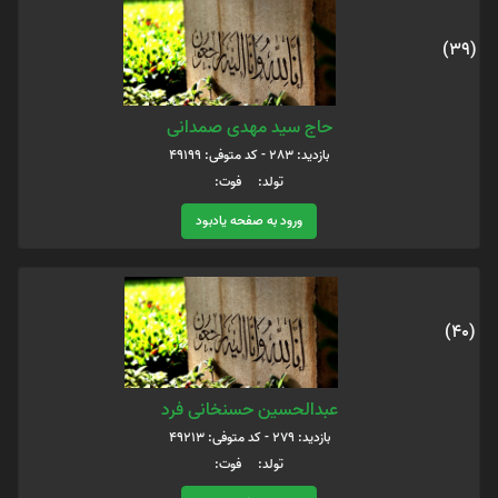
(39)
حاج سید مهدی صمدانی
بازدید: 283 - کد متوفی: 49199
تولد: فوت:
ورود به صفحه یادبود
(40)
عبدالحسین حسنخانی فرد
بازدید: 279 - کد متوفی: 49213
تولد: فوت: