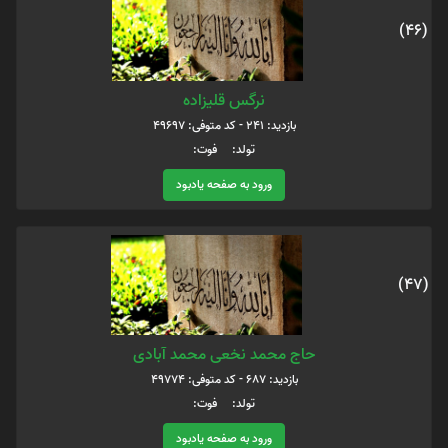
(46)
نرگس قلیزاده
بازدید: 241 - کد متوفی: 49697
تولد: فوت:
ورود به صفحه یادبود
(47)
حاج محمد نخعی محمد آبادی
بازدید: 687 - کد متوفی: 49774
تولد: فوت:
ورود به صفحه یادبود