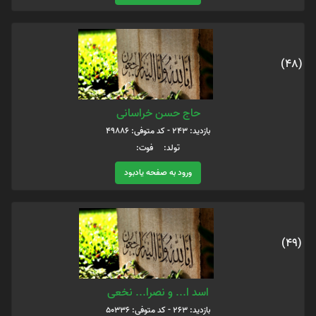
(48)
حاج حسن خراسانی
بازدید: 243 - کد متوفی: 49886
تولد: فوت:
ورود به صفحه یادبود
(49)
اسد ا... و نصرا... نخعی
بازدید: 263 - کد متوفی: 50336