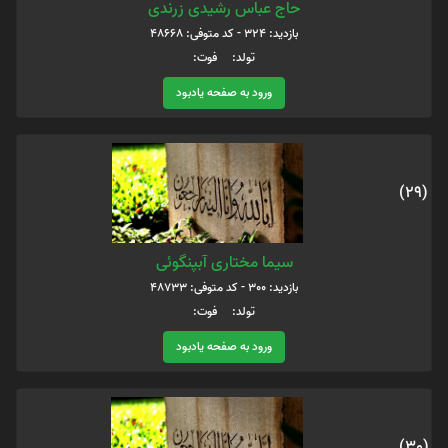
حاج عباس رشیدی زرندی
بازدید: 324 - کد متوفی: 48668
تولد: فوت:
ورود به صفحه یادبود
(29)
سیما مختاری آبپنگوئی
بازدید: 300 - کد متوفی: 48733
تولد: فوت:
ورود به صفحه یادبود
(30)