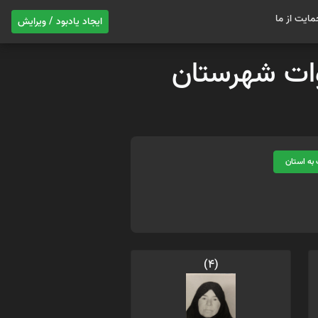
مایت از ما
ایجاد یادبود / ویرایش
موات شهرستان
به استان
(4)