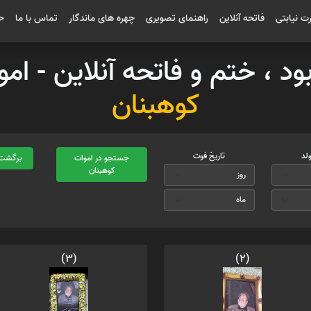
رت نیابتی
فاتحه آنلاین
راهنمای تصویری
چهره های ماندگار
تماس با ما
ح
بود ، ختم و فاتحه آنلاین - ا
کوهبنان
ولد
تاریخ فوت
جستجو در اموات
برگشت 
کوهبنان
(3)
(2)