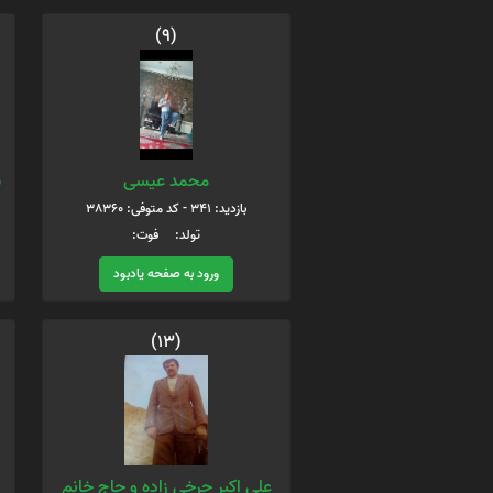
(9)
محمد عیسی
س
بازدید: 341 - کد متوفی: 38360
تولد: فوت:
ورود به صفحه یادبود
(13)
علی اکبر چرخی زاده و حاج خانم