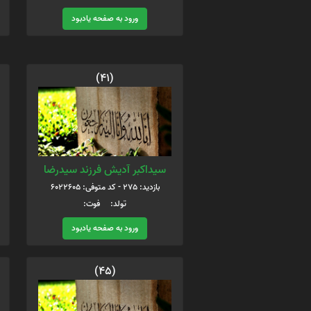
ورود به صفحه یادبود
(41)
سیداکبر آدیش فرزند سیدرضا
بازدید: 275 - کد متوفی: 6022605
تولد: فوت:
ورود به صفحه یادبود
(45)