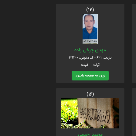
(12)
مهدی چرخی زاده
بازدید: 621 - کد متوفی: 39120
تولد: فوت:
ورود به صفحه یادبود
(16)
محمد رحیمی