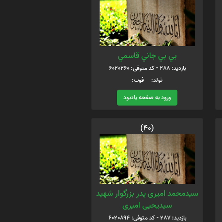
بي بي جاني قاسمي
بازدید: 288 - کد متوفی: 6020260
تولد: فوت:
ورود به صفحه یادبود
(40)
سیدمحمد امیری پدر بزرگوار شهید
سیدیحیی امیری
بازدید: 287 - کد متوفی: 6020894