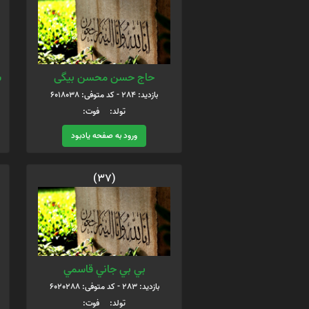
حاج حسن محسن بیگی
س
بازدید: 284 - کد متوفی: 6018038
تولد: فوت:
ورود به صفحه یادبود
(37)
بي بي جاني قاسمي
بازدید: 283 - کد متوفی: 6020288
تولد: فوت: