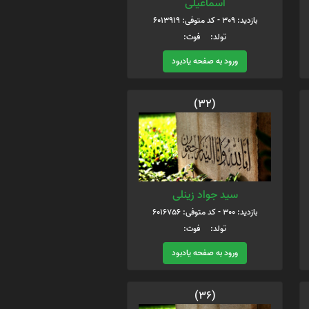
اسماعیلی
بازدید: 309 - کد متوفی: 6013919
تولد: فوت:
ورود به صفحه یادبود
(32)
سید جواد زینلی
بازدید: 300 - کد متوفی: 6016756
تولد: فوت:
ورود به صفحه یادبود
(36)