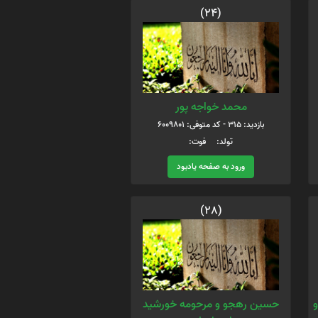
(24)
محمد خواجه پور
بازدید: 315 - کد متوفی: 6009801
تولد: فوت:
ورود به صفحه یادبود
(28)
و
حسین رهجو و مرحومه خورشید