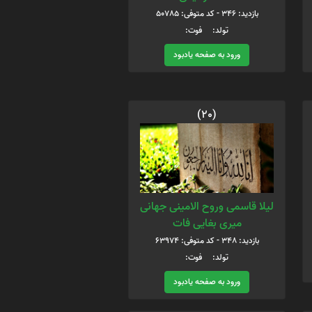
بازدید: 346 - کد متوفی: 50785
تولد: فوت:
ورود به صفحه یادبود
(20)
لیلا قاسمی وروح الامینی جهانی
میری بغایی فات
بازدید: 348 - کد متوفی: 63974
تولد: فوت:
ورود به صفحه یادبود