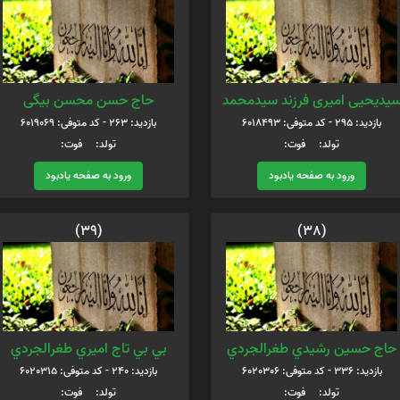
یدیحیی امیری فرزند سیدمحمد
حاج حسن محسن بیگی
بازدید: 295 - کد متوفی: 6018493
بازدید: 263 - کد متوفی: 6019069
تولد: فوت:
تولد: فوت:
ورود به صفحه یادبود
ورود به صفحه یادبود
(39)
(38)
حاج حسين رشيدي طغرالجردي
بي بي تاج اميري طغرالجردي
بازدید: 336 - کد متوفی: 6020306
بازدید: 240 - کد متوفی: 6020315
تولد: فوت:
تولد: فوت: