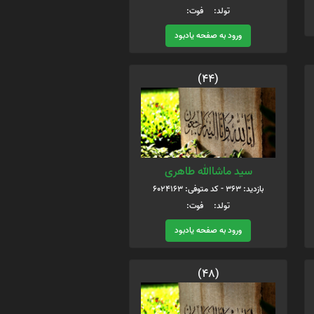
تولد: فوت:
ورود به صفحه یادبود
(44)
سید ماشاالله طاهری
بازدید: 363 - کد متوفی: 6024163
تولد: فوت:
ورود به صفحه یادبود
(48)