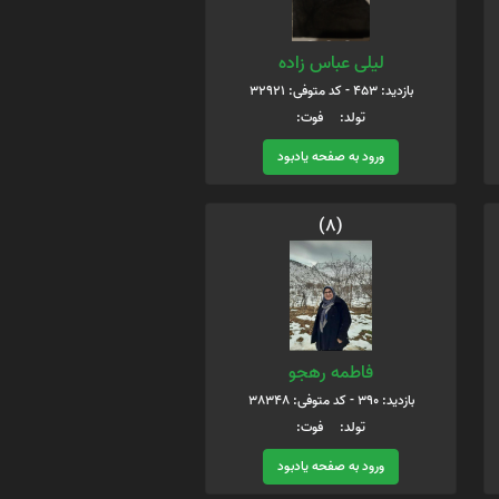
لیلی عباس زاده
بازدید: 453 - کد متوفی: 32921
تولد: فوت:
ورود به صفحه یادبود
(8)
فاطمه رهجو
بازدید: 390 - کد متوفی: 38348
تولد: فوت:
ورود به صفحه یادبود