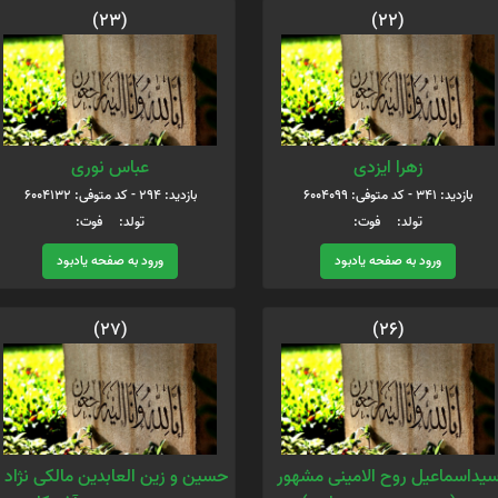
(23)
(22)
زهرا ایزدی
عباس نوری
بازدید: 341 - کد متوفی: 6004099
بازدید: 294 - کد متوفی: 6004132
تولد: فوت:
تولد: فوت:
ورود به صفحه یادبود
ورود به صفحه یادبود
(27)
(26)
یداسماعیل روح الامینی مشهور
حسین و زین العابدین مالکی نژاد 