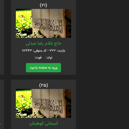
(21)
حاج غلام رضا عبدلی
بازدید: 322 - کد متوفی: 72643
تولد: فوت:
ورود به صفحه یادبود
(25)
آسمانی کوهبنان
س