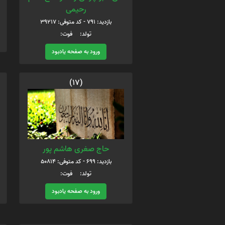
رحیمی
بازدید: 791 - کد متوفی: 39217
تولد: فوت:
ورود به صفحه یادبود
(17)
حاج صغری هاشم پور
بازدید: 699 - کد متوفی: 50814
تولد: فوت:
ورود به صفحه یادبود